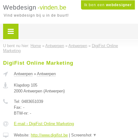
Ik ben een
webdesigner
Webdesign
-vinden.be
Vind webdesign bij u in de buurt!
U bent nu hier:
Home
»
Antwerpen
»
Antwerpen
»
DigiFist Online
Marketing
DigiFist Online Marketing
Antwerpen
»
Antwerpen
Klapdorp 105
2000
Antwerpen
(
Antwerpen
)
Tel:
0483651039
Fax:
-
BTW-nr:
-
E-mail › DigiFist Online Marketing
Website:
http://www.digifist.be
|
Screenshot
▼