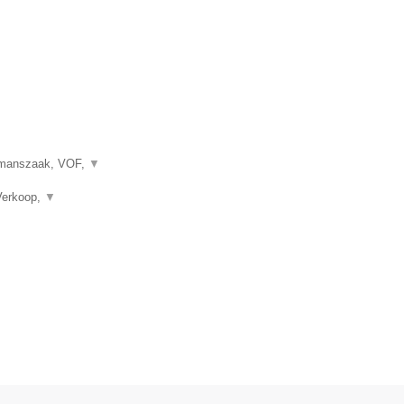
eenmanszaak, VOF,
▼
 Verkoop,
▼