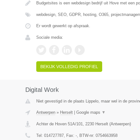
Budgetsites is een webdesign bedrijf uit Hove met een po
webdesign, SEO, GDPR, hosting, O365, projectmanageme
Er wordt gewerkt op afspraak.
Sociale media:
BEKIJK VOLLEDIG PROFIEL
Digital Work
Niet gevestigd in de plaats Lippelo, maar wel in de provi
Antwerpen
»
Herselt
|
Google maps
▼
Achter de Hoven 51A/101
,
2230
Herselt
(
Antwerpen
)
Tel:
014727787
, Fax:
-
, BTW-nr:
0754663958