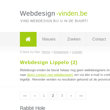
Webdesign
-vinden.be
VIND WEBDESIGN BIJ U IN DE BUURT!
Nieuws
Zoeken
Contact
U bent nu hier:
Home
»
Antwerpen
»
Lippelo
Webdesign Lippelo (2)
Webdesign-vinden.be bevat helaas nog geen
webdesigners in
naar
direct contact met webdesigners
om via één e-mail in con
tegelijk. Hieronder worden nu resultaten getoond uit de provinc
««
«
1
2
3
»
»»
Rabbit Hole