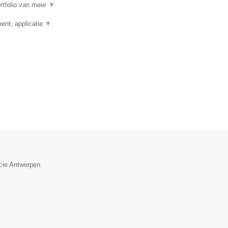
rtfolio van meer
▼
nt, applicatie
▼
ncie Antwerpen.