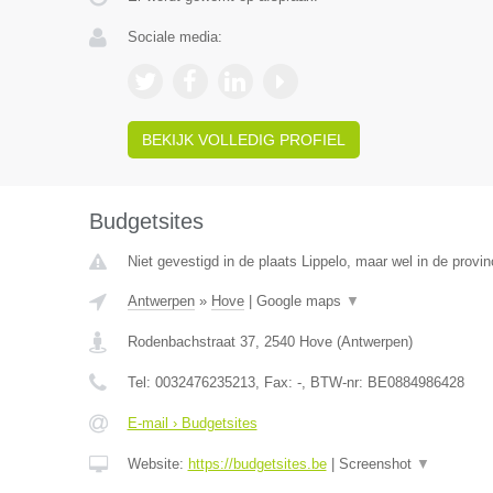
Sociale media:
BEKIJK VOLLEDIG PROFIEL
Budgetsites
Niet gevestigd in de plaats Lippelo, maar wel in de provi
Antwerpen
»
Hove
|
Google maps
▼
Rodenbachstraat 37
,
2540
Hove
(
Antwerpen
)
Tel:
0032476235213
, Fax:
-
, BTW-nr:
BE0884986428
E-mail › Budgetsites
Website:
https://budgetsites.be
|
Screenshot
▼