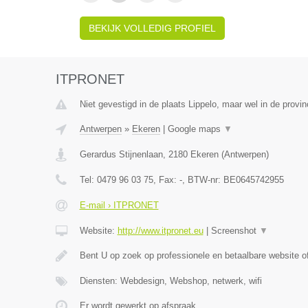
BEKIJK VOLLEDIG PROFIEL
ITPRONET
Niet gevestigd in de plaats Lippelo, maar wel in de provi
Antwerpen
»
Ekeren
|
Google maps
▼
Gerardus Stijnenlaan
,
2180
Ekeren
(
Antwerpen
)
Tel:
0479 96 03 75
, Fax:
-
, BTW-nr:
BE0645742955
E-mail › ITPRONET
Website:
http://www.itpronet.eu
|
Screenshot
▼
Bent U op zoek op professionele en betaalbare website 
Diensten: Webdesign, Webshop, netwerk, wifi
Er wordt gewerkt op afspraak.