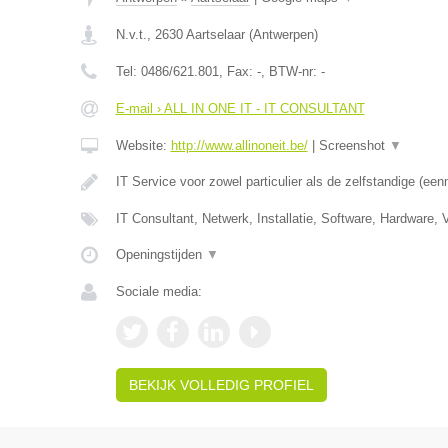
N.v.t.
,
2630
Aartselaar
(
Antwerpen
)
Tel:
0486/621.801
, Fax:
-
, BTW-nr:
-
E-mail › ALL IN ONE IT - IT CONSULTANT
Website:
http://www.allinoneit.be/
|
Screenshot
▼
IT Service voor zowel particulier als de zelfstandige (
IT Consultant, Netwerk, Installatie, Software, Hardware,
Openingstijden
▼
Sociale media:
BEKIJK VOLLEDIG PROFIEL