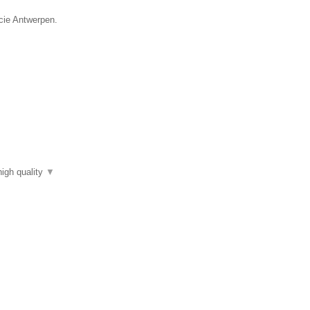
ncie Antwerpen.
high quality
▼