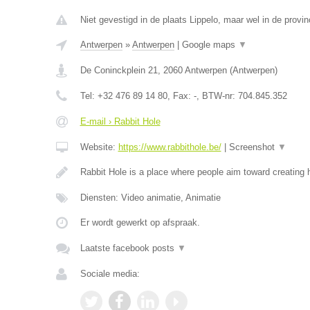
Niet gevestigd in de plaats Lippelo, maar wel in de provi
Antwerpen
»
Antwerpen
|
Google maps
▼
De Coninckplein 21
,
2060
Antwerpen
(
Antwerpen
)
Tel:
+32 476 89 14 80
, Fax:
-
, BTW-nr:
704.845.352
E-mail › Rabbit Hole
Website:
https://www.rabbithole.be/
|
Screenshot
▼
Rabbit Hole is a place where people aim toward creating 
Diensten: Video animatie, Animatie
Er wordt gewerkt op afspraak.
Laatste facebook posts
▼
Sociale media: