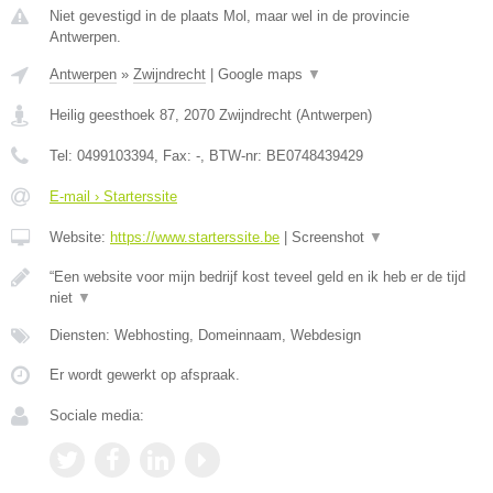
Niet gevestigd in de plaats Mol, maar wel in de provincie
Antwerpen.
Antwerpen
»
Zwijndrecht
|
Google maps
▼
Heilig geesthoek 87
,
2070
Zwijndrecht
(
Antwerpen
)
Tel:
0499103394
, Fax:
-
, BTW-nr:
BE0748439429
E-mail › Starterssite
Website:
https://www.starterssite.be
|
Screenshot
▼
“Een website voor mijn bedrijf kost teveel geld en ik heb er de tijd
niet
▼
Diensten: Webhosting, Domeinnaam, Webdesign
Er wordt gewerkt op afspraak.
Sociale media: