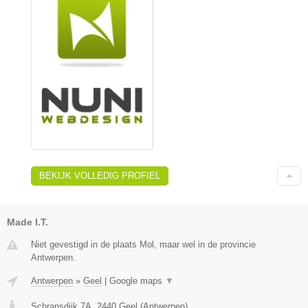
BEKIJK VOLLEDIG PROFIEL
Made I.T.
Niet gevestigd in de plaats Mol, maar wel in de provincie
Antwerpen.
Antwerpen
»
Geel
|
Google maps
▼
Schransdijk 7A
,
2440
Geel
(
Antwerpen
)