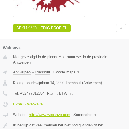
BEKIJK VOLLEDIG PROFIEL
Webkave
Niet gevestigd in de plaats Mol, maar wel in de provincie
Antwerpen.
Antwerpen
»
Loenhout
|
Google maps
▼
Koning boudewijnlaan 14
,
2990
Loenhout
(
Antwerpen
)
Tel:
+32477812354
, Fax:
-
, BTW-nr:
-
E-mail › Webkave
Website:
http://www.webkave.com
|
Screenshot
▼
Ik begrijp dat veel mensen het niet nodig vinden of het