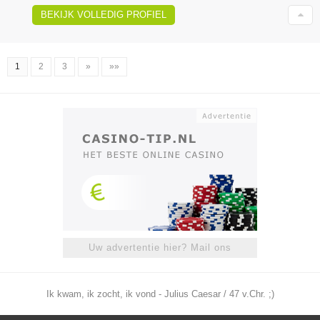
BEKIJK VOLLEDIG PROFIEL
1
2
3
»
»»
Uw advertentie hier? Mail ons
Ik kwam, ik zocht, ik vond - Julius Caesar / 47 v.Chr. ;)