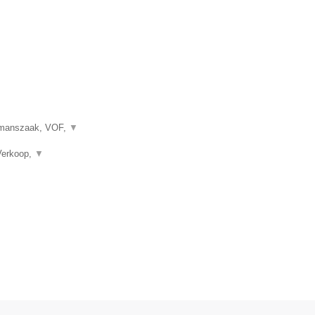
eenmanszaak, VOF,
▼
 Verkoop,
▼