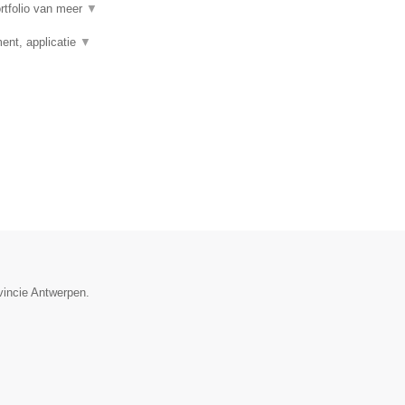
rtfolio van meer
▼
nt, applicatie
▼
vincie Antwerpen.