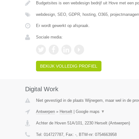
Budgetsites is een webdesign bedrijf uit Hove met een po
webdesign, SEO, GDPR, hosting, O365, projectmanageme
Er wordt gewerkt op afspraak.
Sociale media:
BEKIJK VOLLEDIG PROFIEL
Digital Work
Niet gevestigd in de plaats Wijnegem, maar wel in de pro
Antwerpen
»
Herselt
|
Google maps
▼
Achter de Hoven 51A/101
,
2230
Herselt
(
Antwerpen
)
Tel:
014727787
, Fax:
-
, BTW-nr:
0754663958