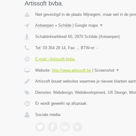
Artissoft bvba.
Niet gevestigd in de plaats Wijnegem, maar wel in de pro
Antwerpen
»
Schilde
|
Google maps
▼
Schaliënhoefdreef 65
,
2970
Schilde
(
Antwerpen
)
Tel:
03 354 29 14
, Fax:
-
, BTW-nr:
-
E-mail › Artissoft bvba.
Website:
http://www.artissoft.be
|
Screenshot
▼
Artissoft bouwt websites waarmee je nieuwe klanten aan
Diensten: Webdesign, Webdevelopment, UX Design, Wor
Er wordt gewerkt op afspraak.
Sociale media: