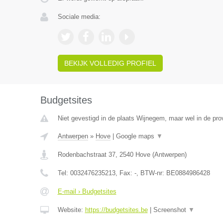
Sociale media:
BEKIJK VOLLEDIG PROFIEL
Budgetsites
Niet gevestigd in de plaats Wijnegem, maar wel in de pro
Antwerpen
»
Hove
|
Google maps
▼
Rodenbachstraat 37
,
2540
Hove
(
Antwerpen
)
Tel:
0032476235213
, Fax:
-
, BTW-nr:
BE0884986428
E-mail › Budgetsites
Website:
https://budgetsites.be
|
Screenshot
▼