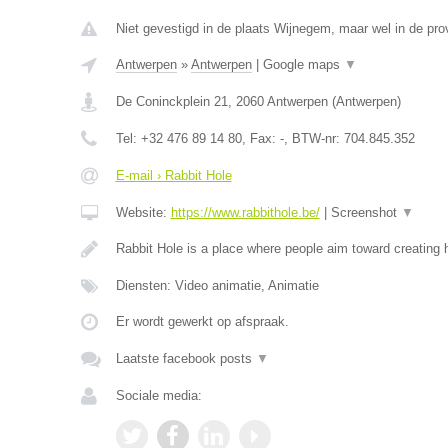
Niet gevestigd in de plaats Wijnegem, maar wel in de pro
Antwerpen
»
Antwerpen
|
Google maps
▼
De Coninckplein 21
,
2060
Antwerpen
(
Antwerpen
)
Tel:
+32 476 89 14 80
, Fax:
-
, BTW-nr:
704.845.352
E-mail › Rabbit Hole
Website:
https://www.rabbithole.be/
|
Screenshot
▼
Rabbit Hole is a place where people aim toward creating 
Diensten: Video animatie, Animatie
Er wordt gewerkt op afspraak.
Laatste facebook posts
▼
Sociale media: