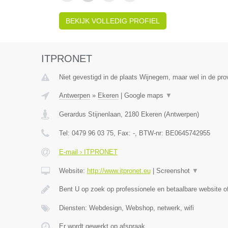
BEKIJK VOLLEDIG PROFIEL
ITPRONET
Niet gevestigd in de plaats Wijnegem, maar wel in de pro
Antwerpen
»
Ekeren
|
Google maps
▼
Gerardus Stijnenlaan
,
2180
Ekeren
(
Antwerpen
)
Tel:
0479 96 03 75
, Fax:
-
, BTW-nr:
BE0645742955
E-mail › ITPRONET
Website:
http://www.itpronet.eu
|
Screenshot
▼
Bent U op zoek op professionele en betaalbare website 
Diensten: Webdesign, Webshop, netwerk, wifi
Er wordt gewerkt op afspraak.