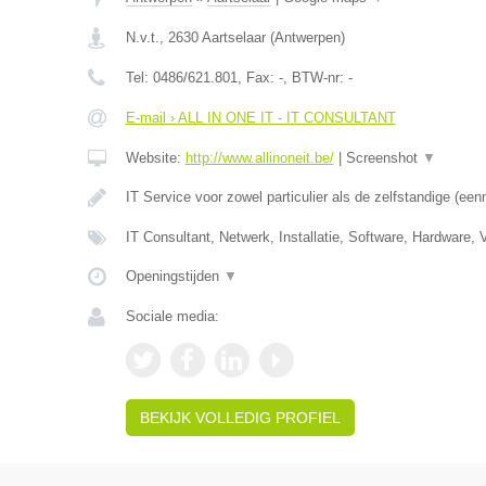
N.v.t.
,
2630
Aartselaar
(
Antwerpen
)
Tel:
0486/621.801
, Fax:
-
, BTW-nr:
-
E-mail › ALL IN ONE IT - IT CONSULTANT
Website:
http://www.allinoneit.be/
|
Screenshot
▼
IT Service voor zowel particulier als de zelfstandige (
IT Consultant, Netwerk, Installatie, Software, Hardware,
Openingstijden
▼
Sociale media:
BEKIJK VOLLEDIG PROFIEL