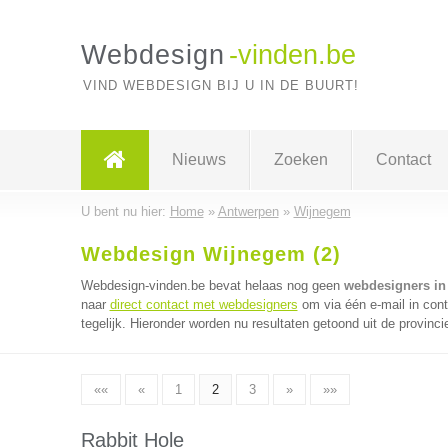
Webdesign
-vinden.be
VIND WEBDESIGN BIJ U IN DE BUURT!
Nieuws
Zoeken
Contact
U bent nu hier:
Home
»
Antwerpen
»
Wijnegem
Webdesign Wijnegem (2)
Webdesign-vinden.be bevat helaas nog geen
webdesigners i
naar
direct contact met webdesigners
om via één e-mail in con
tegelijk. Hieronder worden nu resultaten getoond uit de provinc
««
«
1
2
3
»
»»
Rabbit Hole