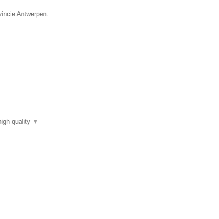
vincie Antwerpen.
high quality
▼