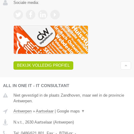
Sociale media:
BEKIJK VOLLEDIG PROFIEL
ALL IN ONE IT - IT CONSULTANT
Niet gevestigd in de plaats Zandhoven, maar wel in de provincie
Antwerpen.
Antwerpen
»
Aartselaar
|
Google maps
▼
N.v.t.
,
2630
Aartselaar
(
Antwerpen
)
Tel:
0486/621.801
, Fax:
-
, BTW-nr:
-