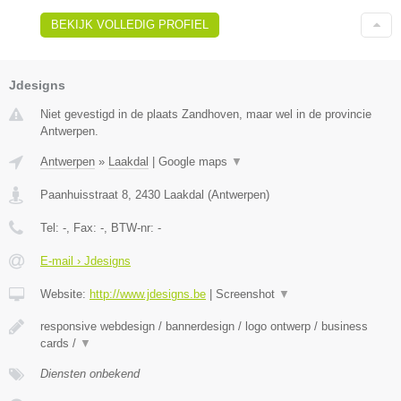
BEKIJK VOLLEDIG PROFIEL
Jdesigns
Niet gevestigd in de plaats Zandhoven, maar wel in de provincie
Antwerpen.
Antwerpen
»
Laakdal
|
Google maps
▼
Paanhuisstraat 8
,
2430
Laakdal
(
Antwerpen
)
Tel:
-
, Fax:
-
, BTW-nr:
-
E-mail › Jdesigns
Website:
http://www.jdesigns.be
|
Screenshot
▼
responsive webdesign / bannerdesign / logo ontwerp / business
cards /
▼
Diensten onbekend