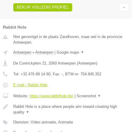
BEKIJK VOLLEDIG PROFIEL
Rabbit Hole
Niet gevestigd in de plaats Zandhoven, maar wel in de provincie
Antwerpen.
Antwerpen
»
Antwerpen
|
Google maps
▼
De Coninckplein 21
,
2060
Antwerpen
(
Antwerpen
)
Tel:
+32 476 89 14 80
, Fax:
-
, BTW-nr:
704.845.352
E-mail › Rabbit Hole
Website:
https://www.rabbithole.be/
|
Screenshot
▼
Rabbit Hole is a place where people aim toward creating high
quality
▼
Diensten: Video animatie, Animatie