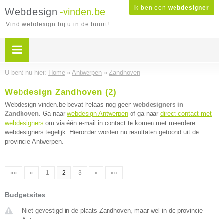
Ik ben een
webdesigner
Webdesign
-vinden.be
Vind webdesign bij u in de buurt!
U bent nu hier:
Home
»
Antwerpen
»
Zandhoven
Webdesign Zandhoven (2)
Webdesign-vinden.be bevat helaas nog geen
webdesigners in
Zandhoven
. Ga naar
webdesign Antwerpen
of ga naar
direct contact met
webdesigners
om via één e-mail in contact te komen met meerdere
webdesigners tegelijk. Hieronder worden nu resultaten getoond uit de
provincie Antwerpen.
««
«
1
2
3
»
»»
Budgetsites
Niet gevestigd in de plaats Zandhoven, maar wel in de provincie