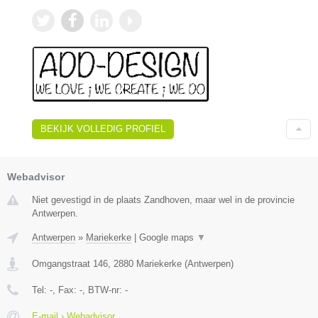
BEKIJK VOLLEDIG PROFIEL
Webadvisor
Niet gevestigd in de plaats Zandhoven, maar wel in de provincie
Antwerpen.
Antwerpen
»
Mariekerke
|
Google maps
▼
Omgangstraat 146
,
2880
Mariekerke
(
Antwerpen
)
Tel:
-
, Fax:
-
, BTW-nr:
-
E-mail › Webadvisor