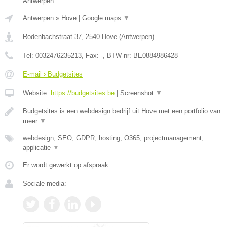
Antwerpen.
Antwerpen
»
Hove
|
Google maps
▼
Rodenbachstraat 37
,
2540
Hove
(
Antwerpen
)
Tel:
0032476235213
, Fax:
-
, BTW-nr:
BE0884986428
E-mail › Budgetsites
Website:
https://budgetsites.be
|
Screenshot
▼
Budgetsites is een webdesign bedrijf uit Hove met een portfolio van
meer
▼
webdesign, SEO, GDPR, hosting, O365, projectmanagement,
applicatie
▼
Er wordt gewerkt op afspraak.
Sociale media: