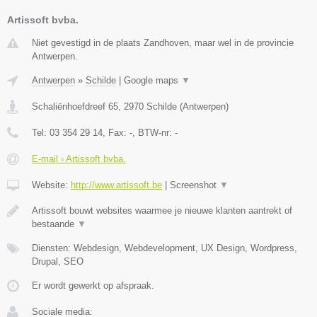
Artissoft bvba.
Niet gevestigd in de plaats Zandhoven, maar wel in de provincie
Antwerpen.
Antwerpen
»
Schilde
|
Google maps
▼
Schaliënhoefdreef 65
,
2970
Schilde
(
Antwerpen
)
Tel:
03 354 29 14
, Fax:
-
, BTW-nr:
-
E-mail › Artissoft bvba.
Website:
http://www.artissoft.be
|
Screenshot
▼
Artissoft bouwt websites waarmee je nieuwe klanten aantrekt of
bestaande
▼
Diensten: Webdesign, Webdevelopment, UX Design, Wordpress,
Drupal, SEO
Er wordt gewerkt op afspraak.
Sociale media: