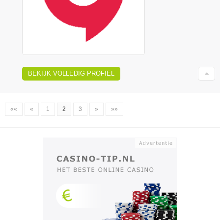
BEKIJK VOLLEDIG PROFIEL
««
«
1
2
3
»
»»