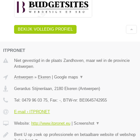
BEKIJK VOLLEDIG PROFIEL
ITPRONET
Niet gevestigd in de plaats Zandhoven, maar wel in de provincie
Antwerpen.
Antwerpen
»
Ekeren
|
Google maps
▼
Gerardus Stijnenlaan
,
2180
Ekeren
(
Antwerpen
)
Tel:
0479 96 03 75
, Fax:
-
, BTW-nr:
BE0645742955
E-mail › ITPRONET
Website:
http://www.itpronet.eu
|
Screenshot
▼
Bent U op zoek op professionele en betaalbare website of webshop