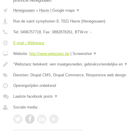
provincie Henegouwen.
Henegouwen
»
Havre
|
Google maps
▼
Rue de saint symphorien 8
,
7021
Havre
(
Henegouwen
)
Tel:
0496757718
, Fax:
0882878261
, BTW-nr:
-
E-mail › Webstanz
Website:
http://www.webstanz.be
|
Screenshot
▼
"Webstanz betekent: een maatgesneden, gebruiksvriendelijke en
▼
Diensten: Drupal CMS, Drupal Commerce, Responsive web design
Openingstijden onbekend
Laatste facebook posts
▼
Sociale media: