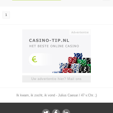
1
Uw advertentie hier? Mail ons
Ik kwam, ik zocht, ik vond - Julius Caesar / 47 v.Chr. ;)