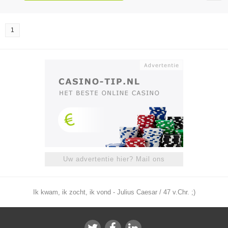
1
Uw advertentie hier? Mail ons
Ik kwam, ik zocht, ik vond - Julius Caesar / 47 v.Chr. ;)