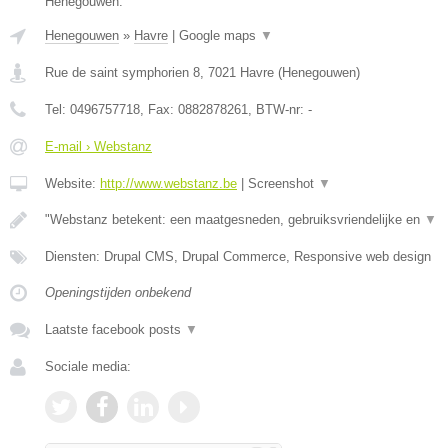
Henegouwen.
Henegouwen
»
Havre
|
Google maps
▼
Rue de saint symphorien 8
,
7021
Havre
(
Henegouwen
)
Tel:
0496757718
, Fax:
0882878261
, BTW-nr:
-
E-mail › Webstanz
Website:
http://www.webstanz.be
|
Screenshot
▼
"Webstanz betekent: een maatgesneden, gebruiksvriendelijke en
▼
Diensten: Drupal CMS, Drupal Commerce, Responsive web design
Openingstijden onbekend
Laatste facebook posts
▼
Sociale media: