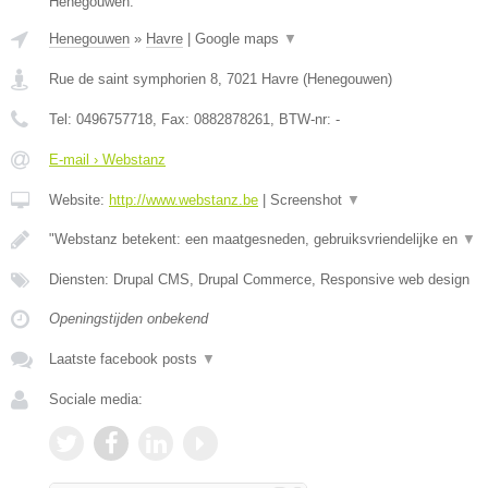
Henegouwen.
Henegouwen
»
Havre
|
Google maps
▼
Rue de saint symphorien 8
,
7021
Havre
(
Henegouwen
)
Tel:
0496757718
, Fax:
0882878261
, BTW-nr:
-
E-mail › Webstanz
Website:
http://www.webstanz.be
|
Screenshot
▼
"Webstanz betekent: een maatgesneden, gebruiksvriendelijke en
▼
Diensten: Drupal CMS, Drupal Commerce, Responsive web design
Openingstijden onbekend
Laatste facebook posts
▼
Sociale media: