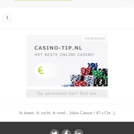
1
Uw advertentie hier? Mail ons
Ik kwam, ik zocht, ik vond - Julius Caesar / 47 v.Chr. ;)