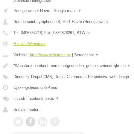
provincie Henegouwen.
Henegouwen
»
Havre
|
Google maps
▼
Rue de saint symphorien 8
,
7021
Havre
(
Henegouwen
)
Tel:
0496757718
, Fax:
0882878261
, BTW-nr:
-
E-mail › Webstanz
Website:
http://www.webstanz.be
|
Screenshot
▼
"Webstanz betekent: een maatgesneden, gebruiksvriendelijke en
▼
Diensten: Drupal CMS, Drupal Commerce, Responsive web design
Openingstijden onbekend
Laatste facebook posts
▼
Sociale media: