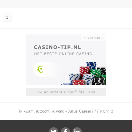
1
Uw advertentie hier? Mail ons
Ik kwam, ik zocht, ik vond - Julius Caesar / 47 v.Chr. ;)