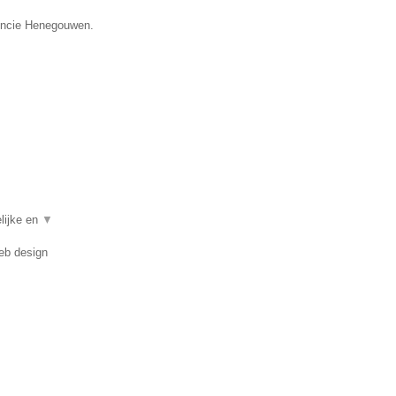
vincie Henegouwen.
lijke en
▼
eb design