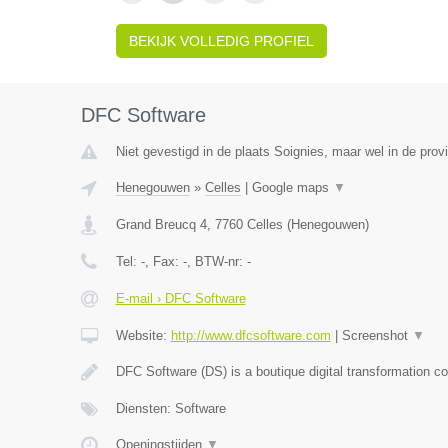
BEKIJK VOLLEDIG PROFIEL
DFC Software
Niet gevestigd in de plaats Soignies, maar wel in de pro
Henegouwen
»
Celles
|
Google maps
▼
Grand Breucq 4
,
7760
Celles
(
Henegouwen
)
Tel:
-
, Fax:
-
, BTW-nr:
-
E-mail › DFC Software
Website:
http://www.dfcsoftware.com
|
Screenshot
▼
DFC Software (DS) is a boutique digital transformation 
Diensten: Software
Openingstijden
▼