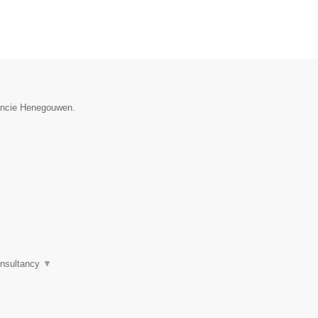
vincie Henegouwen.
consultancy
▼