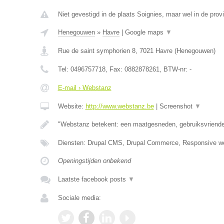
Niet gevestigd in de plaats Soignies, maar wel in de pro
Henegouwen
»
Havre
|
Google maps
▼
Rue de saint symphorien 8
,
7021
Havre
(
Henegouwen
)
Tel:
0496757718
, Fax:
0882878261
, BTW-nr:
-
E-mail › Webstanz
Website:
http://www.webstanz.be
|
Screenshot
▼
"Webstanz betekent: een maatgesneden, gebruiksvriende
Diensten: Drupal CMS, Drupal Commerce, Responsive w
Openingstijden onbekend
Laatste facebook posts
▼
Sociale media: