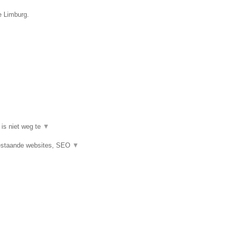
e Limburg.
 is niet weg te
▼
estaande websites, SEO
▼