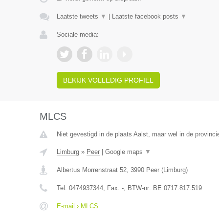
Laatste tweets
▼
|
Laatste facebook posts
▼
Sociale media:
BEKIJK VOLLEDIG PROFIEL
MLCS
Niet gevestigd in de plaats Aalst, maar wel in de provinci
Limburg
»
Peer
|
Google maps
▼
Albertus Morrenstraat 52
,
3990
Peer
(
Limburg
)
Tel:
0474937344
, Fax:
-
, BTW-nr:
BE 0717.817.519
E-mail › MLCS