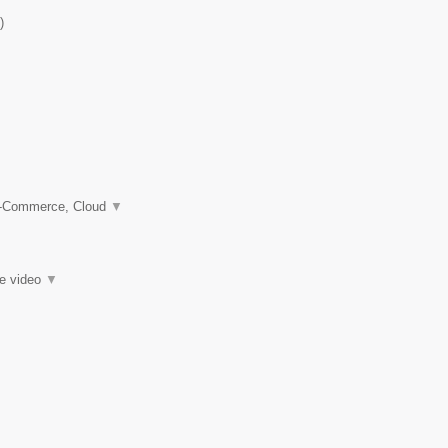
)
 e-Commerce, Cloud
▼
ie video
▼