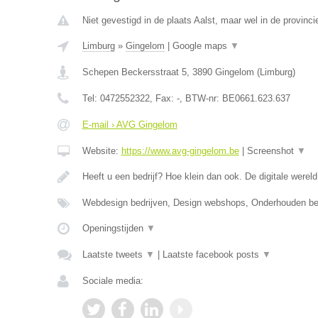
Niet gevestigd in de plaats Aalst, maar wel in de provinci
Limburg
»
Gingelom
|
Google maps
▼
Schepen Beckersstraat 5
,
3890
Gingelom
(
Limburg
)
Tel:
0472552322
, Fax:
-
, BTW-nr:
BE0661.623.637
E-mail › AVG Gingelom
Website:
https://www.avg-gingelom.be
|
Screenshot
▼
Heeft u een bedrijf? Hoe klein dan ook. De digitale wereld
Webdesign bedrijven, Design webshops, Onderhouden b
Openingstijden
▼
Laatste tweets
▼
|
Laatste facebook posts
▼
Sociale media: