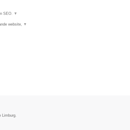
 en SEO.
▼
ande website,
▼
e Limburg.