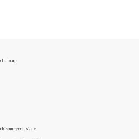
e Limburg.
k naar groei. Via
▼