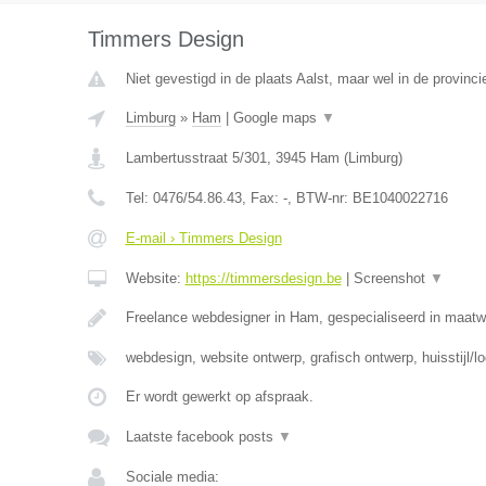
Timmers Design
Niet gevestigd in de plaats Aalst, maar wel in de provinci
Limburg
»
Ham
|
Google maps
▼
Lambertusstraat 5/301
,
3945
Ham
(
Limburg
)
Tel:
0476/54.86.43
, Fax:
-
, BTW-nr:
BE1040022716
E-mail › Timmers Design
Website:
https://timmersdesign.be
|
Screenshot
▼
Freelance webdesigner in Ham, gespecialiseerd in maat
webdesign, website ontwerp, grafisch ontwerp, huisstijl/l
Er wordt gewerkt op afspraak.
Laatste facebook posts
▼
Sociale media: