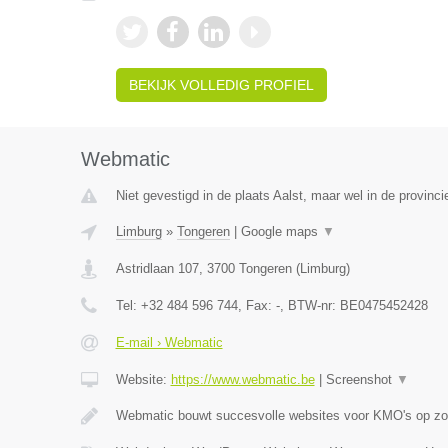
BEKIJK VOLLEDIG PROFIEL
Webmatic
Niet gevestigd in de plaats Aalst, maar wel in de provinci
Limburg
»
Tongeren
|
Google maps
▼
Astridlaan 107
,
3700
Tongeren
(
Limburg
)
Tel:
+32 484 596 744
, Fax:
-
, BTW-nr:
BE0475452428
E-mail › Webmatic
Website:
https://www.webmatic.be
|
Screenshot
▼
Webmatic bouwt succesvolle websites voor KMO's op zoe