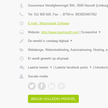
Gouverneur Verwilghensingel 30A
,
3500
Hasselt
(
Limburg
Tel:
011 900 600
, Fax:
-
, BTW-nr:
BE0833467352
E-mail › Mastronardi Software
Website:
http://www.mastrosoft.com
|
Screenshot
▼
De wereld is vandaag digitaal
▼
Webdesign, Webontwikkeling, Automatisering, Hosting,
Er wordt gewerkt op afspraak.
Laatste tweets
▼
|
Laatste facebook posts
▼
|
Introduct
Sociale media:
BEKIJK VOLLEDIG PROFIEL