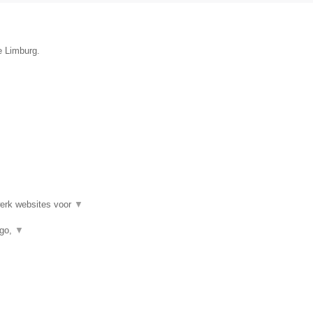
e Limburg.
werk websites voor
▼
ogo,
▼