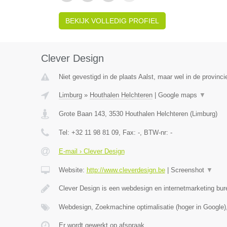
BEKIJK VOLLEDIG PROFIEL
Clever Design
Niet gevestigd in de plaats Aalst, maar wel in de provinci
Limburg
»
Houthalen Helchteren
|
Google maps
▼
Grote Baan 143
,
3530
Houthalen Helchteren
(
Limburg
)
Tel:
+32 11 98 81 09
, Fax:
-
, BTW-nr:
-
E-mail › Clever Design
Website:
http://www.cleverdesign.be
|
Screenshot
▼
Clever Design is een webdesign en internetmarketing bur
Webdesign, Zoekmachine optimalisatie (hoger in Google)
Er wordt gewerkt op afspraak.