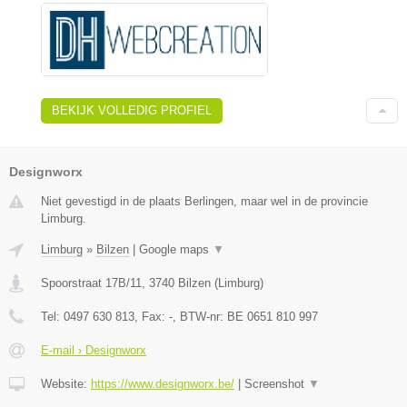
BEKIJK VOLLEDIG PROFIEL
Designworx
Niet gevestigd in de plaats Berlingen, maar wel in de provincie
Limburg.
Limburg
»
Bilzen
|
Google maps
▼
Spoorstraat 17B/11
,
3740
Bilzen
(
Limburg
)
Tel:
0497 630 813
, Fax:
-
, BTW-nr:
BE 0651 810 997
E-mail › Designworx
Website:
https://www.designworx.be/
|
Screenshot
▼