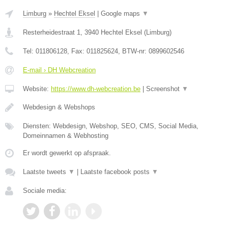
Limburg
»
Hechtel Eksel
|
Google maps
▼
Resterheidestraat 1
,
3940
Hechtel Eksel
(
Limburg
)
Tel:
011806128
, Fax:
011825624
, BTW-nr:
0899602546
E-mail › DH Webcreation
Website:
https://www.dh-webcreation.be
|
Screenshot
▼
Webdesign & Webshops
Diensten: Webdesign, Webshop, SEO, CMS, Social Media,
Domeinnamen & Webhosting
Er wordt gewerkt op afspraak.
Laatste tweets
▼
|
Laatste facebook posts
▼
Sociale media: