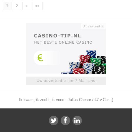
1
2
»
»»
Uw advertentie hier? Mail ons
Ik kwam, ik zocht, ik vond - Julius Caesar / 47 v.Chr. ;)