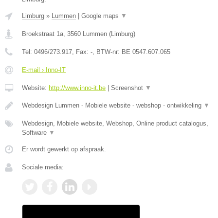
Limburg
»
Lummen
|
Google maps
▼
Broekstraat 1a
,
3560
Lummen
(
Limburg
)
Tel:
0496/273.917
, Fax:
-
, BTW-nr:
BE 0547.607.065
E-mail › Inno-IT
Website:
http://www.inno-it.be
|
Screenshot
▼
Webdesign Lummen - Mobiele website - webshop - ontwikkeling
▼
Webdesign, Mobiele website, Webshop, Online product catalogus,
Software
▼
Er wordt gewerkt op afspraak.
Sociale media: