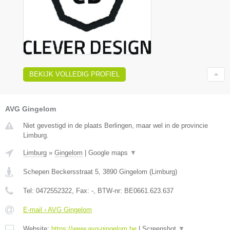
BEKIJK VOLLEDIG PROFIEL
AVG Gingelom
Niet gevestigd in de plaats Berlingen, maar wel in de provincie
Limburg.
Limburg
»
Gingelom
|
Google maps
▼
Schepen Beckersstraat 5
,
3890
Gingelom
(
Limburg
)
Tel:
0472552322
, Fax:
-
, BTW-nr:
BE0661.623.637
E-mail › AVG Gingelom
Website:
https://www.avg-gingelom.be
|
Screenshot
▼