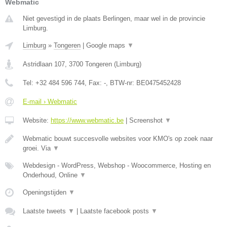
Webmatic
Niet gevestigd in de plaats Berlingen, maar wel in de provincie
Limburg.
Limburg
»
Tongeren
|
Google maps
▼
Astridlaan 107
,
3700
Tongeren
(
Limburg
)
Tel:
+32 484 596 744
, Fax:
-
, BTW-nr:
BE0475452428
E-mail › Webmatic
Website:
https://www.webmatic.be
|
Screenshot
▼
Webmatic bouwt succesvolle websites voor KMO's op zoek naar
groei. Via
▼
Webdesign - WordPress, Webshop - Woocommerce, Hosting en
Onderhoud, Online
▼
Openingstijden
▼
Laatste tweets
▼
|
Laatste facebook posts
▼