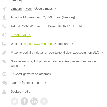
Limburg.
Limburg
»
Peer
|
Google maps
▼
Albertus Morrenstraat 52
,
3990
Peer
(
Limburg
)
Tel:
0474937344
, Fax:
-
, BTW-nr:
BE 0717.817.519
E-mail › MLCS
Website:
https://www.mlcs.be
|
Screenshot
▼
Maak je bedrijf vindbaar en overtuigend door webdesign en SEO.
▼
Nieuwe website, Uitgebreide database, Aanpassen bestaande
website,
▼
Er wordt gewerkt op afspraak.
Laatste facebook posts
▼
Sociale media: