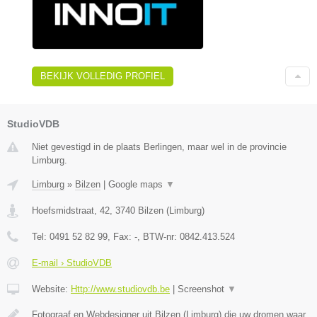
BEKIJK VOLLEDIG PROFIEL
StudioVDB
Niet gevestigd in de plaats Berlingen, maar wel in de provincie
Limburg.
Limburg
»
Bilzen
|
Google maps
▼
Hoefsmidstraat, 42
,
3740
Bilzen
(
Limburg
)
Tel:
0491 52 82 99
, Fax:
-
, BTW-nr:
0842.413.524
E-mail › StudioVDB
Website:
Http://www.studiovdb.be
|
Screenshot
▼
Fotograaf en Webdesigner uit Bilzen (Limburg) die uw dromen waar