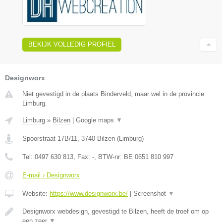
BEKIJK VOLLEDIG PROFIEL
Designworx
Niet gevestigd in de plaats Binderveld, maar wel in de provincie
Limburg.
Limburg
»
Bilzen
|
Google maps
▼
Spoorstraat 17B/11
,
3740
Bilzen
(
Limburg
)
Tel:
0497 630 813
, Fax:
-
, BTW-nr:
BE 0651 810 997
E-mail › Designworx
Website:
https://www.designworx.be/
|
Screenshot
▼
Designworx webdesign, gevestigd te Bilzen, heeft de troef om op
een zeer
▼