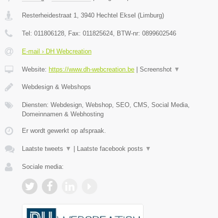
Resterheidestraat 1
,
3940
Hechtel Eksel
(
Limburg
)
Tel:
011806128
, Fax:
011825624
, BTW-nr:
0899602546
E-mail › DH Webcreation
Website:
https://www.dh-webcreation.be
|
Screenshot
▼
Webdesign & Webshops
Diensten: Webdesign, Webshop, SEO, CMS, Social Media,
Domeinnamen & Webhosting
Er wordt gewerkt op afspraak.
Laatste tweets
▼
|
Laatste facebook posts
▼
Sociale media: