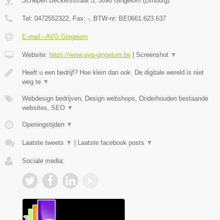
Schepen Beckersstraat 5
,
3890
Gingelom
(
Limburg
)
Tel:
0472552322
, Fax:
-
, BTW-nr:
BE0661.623.637
E-mail › AVG Gingelom
Website:
https://www.avg-gingelom.be
|
Screenshot
▼
Heeft u een bedrijf? Hoe klein dan ook. De digitale wereld is niet
weg te
▼
Webdesign bedrijven, Design webshops, Onderhouden bestaande
websites, SEO
▼
Openingstijden
▼
Laatste tweets
▼
|
Laatste facebook posts
▼
Sociale media: