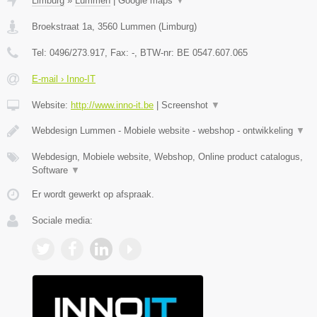
Limburg
»
Lummen
|
Google maps
▼
Broekstraat 1a
,
3560
Lummen
(
Limburg
)
Tel:
0496/273.917
, Fax:
-
, BTW-nr:
BE 0547.607.065
E-mail › Inno-IT
Website:
http://www.inno-it.be
|
Screenshot
▼
Webdesign Lummen - Mobiele website - webshop - ontwikkeling
▼
Webdesign, Mobiele website, Webshop, Online product catalogus,
Software
▼
Er wordt gewerkt op afspraak.
Sociale media: