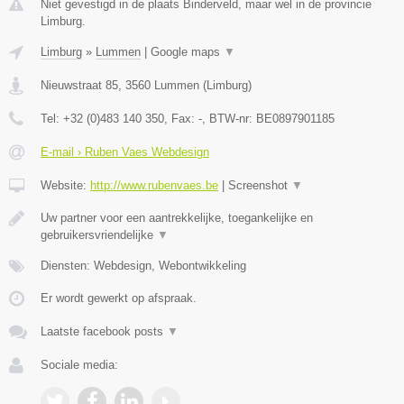
Niet gevestigd in de plaats Binderveld, maar wel in de provincie
Limburg.
Limburg
»
Lummen
|
Google maps
▼
Nieuwstraat 85
,
3560
Lummen
(
Limburg
)
Tel:
+32 (0)483 140 350
, Fax:
-
, BTW-nr:
BE0897901185
E-mail › Ruben Vaes Webdesign
Website:
http://www.rubenvaes.be
|
Screenshot
▼
Uw partner voor een aantrekkelijke, toegankelijke en
gebruikersvriendelijke
▼
Diensten: Webdesign, Webontwikkeling
Er wordt gewerkt op afspraak.
Laatste facebook posts
▼
Sociale media: