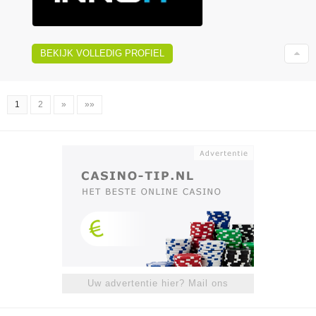
BEKIJK VOLLEDIG PROFIEL
1
2
»
»»
Uw advertentie hier? Mail ons