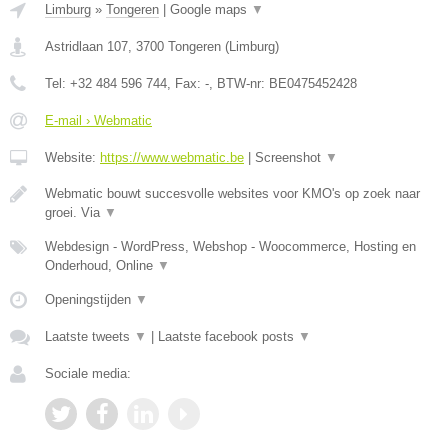
Limburg
»
Tongeren
|
Google maps
▼
Astridlaan 107
,
3700
Tongeren
(
Limburg
)
Tel:
+32 484 596 744
, Fax:
-
, BTW-nr:
BE0475452428
E-mail › Webmatic
Website:
https://www.webmatic.be
|
Screenshot
▼
Webmatic bouwt succesvolle websites voor KMO's op zoek naar
groei. Via
▼
Webdesign - WordPress, Webshop - Woocommerce, Hosting en
Onderhoud, Online
▼
Openingstijden
▼
Laatste tweets
▼
|
Laatste facebook posts
▼
Sociale media: