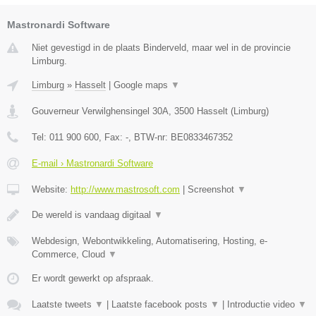
Mastronardi Software
Niet gevestigd in de plaats Binderveld, maar wel in de provincie
Limburg.
Limburg
»
Hasselt
|
Google maps
▼
Gouverneur Verwilghensingel 30A
,
3500
Hasselt
(
Limburg
)
Tel:
011 900 600
, Fax:
-
, BTW-nr:
BE0833467352
E-mail › Mastronardi Software
Website:
http://www.mastrosoft.com
|
Screenshot
▼
De wereld is vandaag digitaal
▼
Webdesign, Webontwikkeling, Automatisering, Hosting, e-
Commerce, Cloud
▼
Er wordt gewerkt op afspraak.
Laatste tweets
▼
|
Laatste facebook posts
▼
|
Introductie video
▼