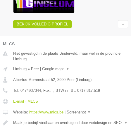
BEKIJK VOLLEDIG PROFIEL
MLCS
Niet gevestigd in de plaats Binderveld, maar wel in de provincie
Limburg.
Limburg
»
Peer
|
Google maps
▼
Albertus Morrenstraat 52
,
3990
Peer
(
Limburg
)
Tel:
0474937344
, Fax:
-
, BTW-nr:
BE 0717.817.519
E-mail › MLCS
Website:
https://www.mlcs.be
|
Screenshot
▼
Maak je bedrijf vindbaar en overtuigend door webdesign en SEO.
▼