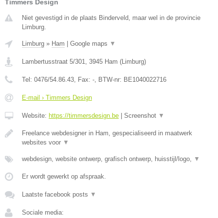
Timmers Design
Niet gevestigd in de plaats Binderveld, maar wel in de provincie
Limburg.
Limburg
»
Ham
|
Google maps
▼
Lambertusstraat 5/301
,
3945
Ham
(
Limburg
)
Tel:
0476/54.86.43
, Fax:
-
, BTW-nr:
BE1040022716
E-mail › Timmers Design
Website:
https://timmersdesign.be
|
Screenshot
▼
Freelance webdesigner in Ham, gespecialiseerd in maatwerk
websites voor
▼
webdesign, website ontwerp, grafisch ontwerp, huisstijl/logo,
▼
Er wordt gewerkt op afspraak.
Laatste facebook posts
▼
Sociale media: