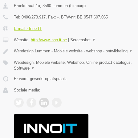
Broekstraat 1a
,
3560
Lummen
(
Limburg
)
Tel:
0496/273.917
, Fax:
-
, BTW-nr:
BE 0547.607.065
E-mail › Inno-IT
Website:
http://www.inno-it.be
|
Screenshot
▼
Webdesign Lummen - Mobiele website - webshop - ontwikkeling
▼
Webdesign, Mobiele website, Webshop, Online product catalogus,
Software
▼
Er wordt gewerkt op afspraak.
Sociale media: