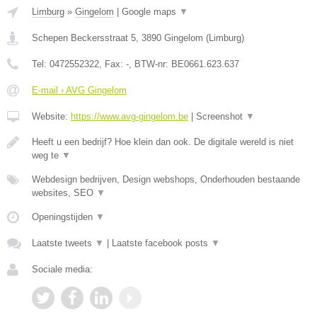
Limburg
»
Gingelom
|
Google maps
▼
Schepen Beckersstraat 5
,
3890
Gingelom
(
Limburg
)
Tel:
0472552322
, Fax:
-
, BTW-nr:
BE0661.623.637
E-mail › AVG Gingelom
Website:
https://www.avg-gingelom.be
|
Screenshot
▼
Heeft u een bedrijf? Hoe klein dan ook. De digitale wereld is niet
weg te
▼
Webdesign bedrijven, Design webshops, Onderhouden bestaande
websites, SEO
▼
Openingstijden
▼
Laatste tweets
▼
|
Laatste facebook posts
▼
Sociale media: