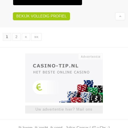
BEKIJK VOLLEDIG PROFIEL
1
2
»
»»
Uw advertentie hier? Mail ons
Ik kwam, ik zocht, ik vond - Julius Caesar / 47 v.Chr. ;)