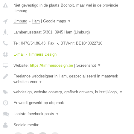
Niet gevestigd in de plaats Bocholt, maar wel in de provincie
Limburg.
Limburg
»
Ham
|
Google maps
▼
Lambertusstraat 5/301
,
3945
Ham
(
Limburg
)
Tel:
0476/54.86.43
, Fax:
-
, BTW-nr:
BE1040022716
E-mail › Timmers Design
Website:
https://timmersdesign.be
|
Screenshot
▼
Freelance webdesigner in Ham, gespecialiseerd in maatwerk
websites voor
▼
webdesign, website ontwerp, grafisch ontwerp, huisstijl/logo,
▼
Er wordt gewerkt op afspraak.
Laatste facebook posts
▼
Sociale media: