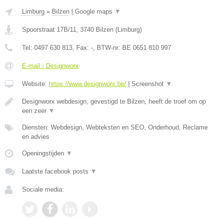
Limburg
»
Bilzen
|
Google maps
▼
Spoorstraat 17B/11
,
3740
Bilzen
(
Limburg
)
Tel:
0497 630 813
, Fax:
-
, BTW-nr:
BE 0651 810 997
E-mail › Designworx
Website:
https://www.designworx.be/
|
Screenshot
▼
Designworx webdesign, gevestigd te Bilzen, heeft de troef om op
een zeer
▼
Diensten: Webdesign, Webteksten en SEO, Onderhoud, Reclame
en advies
Openingstijden
▼
Laatste facebook posts
▼
Sociale media: