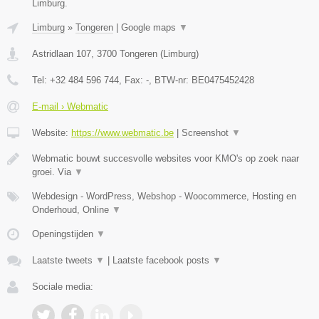
Limburg.
Limburg
»
Tongeren
|
Google maps
▼
Astridlaan 107
,
3700
Tongeren
(
Limburg
)
Tel:
+32 484 596 744
, Fax:
-
, BTW-nr:
BE0475452428
E-mail › Webmatic
Website:
https://www.webmatic.be
|
Screenshot
▼
Webmatic bouwt succesvolle websites voor KMO's op zoek naar
groei. Via
▼
Webdesign - WordPress, Webshop - Woocommerce, Hosting en
Onderhoud, Online
▼
Openingstijden
▼
Laatste tweets
▼
|
Laatste facebook posts
▼
Sociale media: