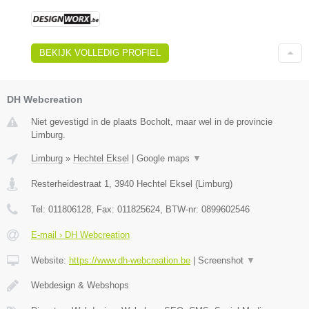
BEKIJK VOLLEDIG PROFIEL
DH Webcreation
Niet gevestigd in de plaats Bocholt, maar wel in de provincie
Limburg.
Limburg
»
Hechtel Eksel
|
Google maps
▼
Resterheidestraat 1
,
3940
Hechtel Eksel
(
Limburg
)
Tel:
011806128
, Fax:
011825624
, BTW-nr:
0899602546
E-mail › DH Webcreation
Website:
https://www.dh-webcreation.be
|
Screenshot
▼
Webdesign & Webshops