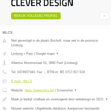
BEKIJK VOLLEDIG PROFIEL
MLCS
Niet gevestigd in de plaats Bocholt, maar wel in de provincie
Limburg.
Limburg
»
Peer
|
Google maps
▼
Albertus Morrenstraat 52
,
3990
Peer
(
Limburg
)
Tel:
0474937344
, Fax:
-
, BTW-nr:
BE 0717.817.519
E-mail › MLCS
Website:
https://www.mlcs.be
|
Screenshot
▼
Maak je bedrijf vindbaar en overtuigend door webdesign en SEO.
▼
Nieuwe website, Uitgebreide database, Aanpassen bestaande