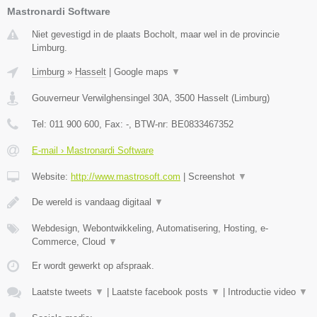
Mastronardi Software
Niet gevestigd in de plaats Bocholt, maar wel in de provincie
Limburg.
Limburg
»
Hasselt
|
Google maps
▼
Gouverneur Verwilghensingel 30A
,
3500
Hasselt
(
Limburg
)
Tel:
011 900 600
, Fax:
-
, BTW-nr:
BE0833467352
E-mail › Mastronardi Software
Website:
http://www.mastrosoft.com
|
Screenshot
▼
De wereld is vandaag digitaal
▼
Webdesign, Webontwikkeling, Automatisering, Hosting, e-
Commerce, Cloud
▼
Er wordt gewerkt op afspraak.
Laatste tweets
▼
|
Laatste facebook posts
▼
|
Introductie video
▼