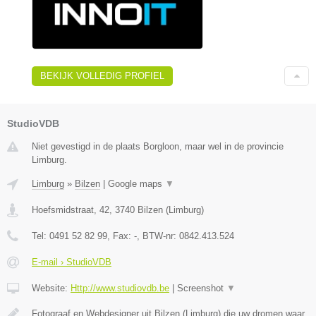
BEKIJK VOLLEDIG PROFIEL
StudioVDB
Niet gevestigd in de plaats Borgloon, maar wel in de provincie
Limburg.
Limburg
»
Bilzen
|
Google maps
▼
Hoefsmidstraat, 42
,
3740
Bilzen
(
Limburg
)
Tel:
0491 52 82 99
, Fax:
-
, BTW-nr:
0842.413.524
E-mail › StudioVDB
Website:
Http://www.studiovdb.be
|
Screenshot
▼
Fotograaf en Webdesigner uit Bilzen (Limburg) die uw dromen waar