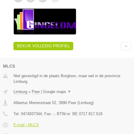
BEKIJK VOLLEDIG PROFIEL
MLCS
Niet gevestigd in de plaats Borgloon, maar wel in de provincie
Limburg.
Limburg
»
Peer
|
Google maps
▼
Albertus Morrenstraat 52
,
3990
Peer
(
Limburg
)
Tel:
0474937344
, Fax:
-
, BTW-nr:
BE 0717.817.519
E-mail › MLCS