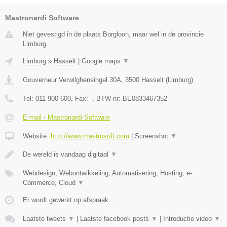
Mastronardi Software
Niet gevestigd in de plaats Borgloon, maar wel in de provincie
Limburg.
Limburg
»
Hasselt
|
Google maps
▼
Gouverneur Verwilghensingel 30A
,
3500
Hasselt
(
Limburg
)
Tel:
011 900 600
, Fax:
-
, BTW-nr:
BE0833467352
E-mail › Mastronardi Software
Website:
http://www.mastrosoft.com
|
Screenshot
▼
De wereld is vandaag digitaal
▼
Webdesign, Webontwikkeling, Automatisering, Hosting, e-
Commerce, Cloud
▼
Er wordt gewerkt op afspraak.
Laatste tweets
▼
|
Laatste facebook posts
▼
|
Introductie video
▼