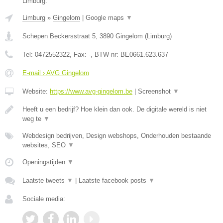
Limburg.
Limburg
»
Gingelom
|
Google maps
▼
Schepen Beckersstraat 5
,
3890
Gingelom
(
Limburg
)
Tel:
0472552322
, Fax:
-
, BTW-nr:
BE0661.623.637
E-mail › AVG Gingelom
Website:
https://www.avg-gingelom.be
|
Screenshot
▼
Heeft u een bedrijf? Hoe klein dan ook. De digitale wereld is niet
weg te
▼
Webdesign bedrijven, Design webshops, Onderhouden bestaande
websites, SEO
▼
Openingstijden
▼
Laatste tweets
▼
|
Laatste facebook posts
▼
Sociale media: