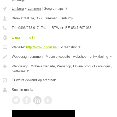
Limburg
»
Lummen
|
Google maps
▼
Broekstraat 1a
,
3560
Lummen
(
Limburg
)
Tel:
0496/273.917
, Fax:
-
, BTW-nr:
BE 0547.607.065
E-mail › Inno-IT
Website:
http://www.inno-it.be
|
Screenshot
▼
Webdesign Lummen - Mobiele website - webshop - ontwikkeling
▼
Webdesign, Mobiele website, Webshop, Online product catalogus,
Software
▼
Er wordt gewerkt op afspraak.
Sociale media: