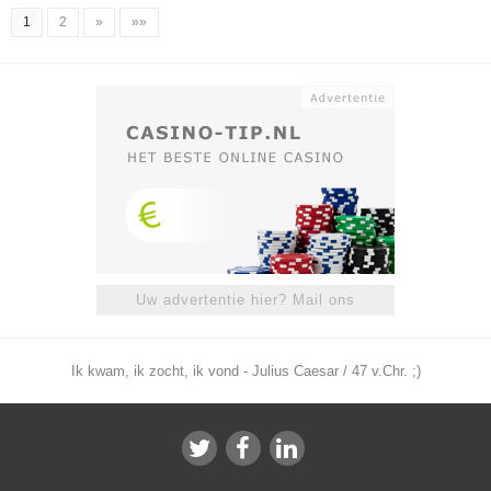
1
2
»
»»
Uw advertentie hier? Mail ons
Ik kwam, ik zocht, ik vond - Julius Caesar / 47 v.Chr. ;)