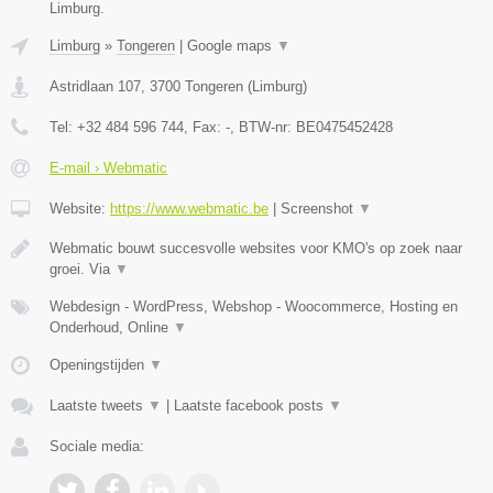
Limburg.
Limburg
»
Tongeren
|
Google maps
▼
Astridlaan 107
,
3700
Tongeren
(
Limburg
)
Tel:
+32 484 596 744
, Fax:
-
, BTW-nr:
BE0475452428
E-mail › Webmatic
Website:
https://www.webmatic.be
|
Screenshot
▼
Webmatic bouwt succesvolle websites voor KMO's op zoek naar
groei. Via
▼
Webdesign - WordPress, Webshop - Woocommerce, Hosting en
Onderhoud, Online
▼
Openingstijden
▼
Laatste tweets
▼
|
Laatste facebook posts
▼
Sociale media: