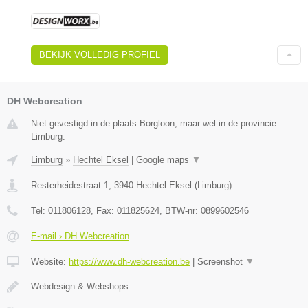
BEKIJK VOLLEDIG PROFIEL
DH Webcreation
Niet gevestigd in de plaats Borgloon, maar wel in de provincie
Limburg.
Limburg
»
Hechtel Eksel
|
Google maps
▼
Resterheidestraat 1
,
3940
Hechtel Eksel
(
Limburg
)
Tel:
011806128
, Fax:
011825624
, BTW-nr:
0899602546
E-mail › DH Webcreation
Website:
https://www.dh-webcreation.be
|
Screenshot
▼
Webdesign & Webshops