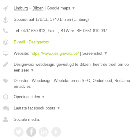
Limburg
»
Bilzen
|
Google maps
▼
Spoorstraat 17B/11
,
3740
Bilzen
(
Limburg
)
Tel:
0497 630 813
, Fax:
-
, BTW-nr:
BE 0651 810 997
E-mail › Designworx
Website:
https://www.designworx.be/
|
Screenshot
▼
Designworx webdesign, gevestigd te Bilzen, heeft de troef om op
een zeer
▼
Diensten: Webdesign, Webteksten en SEO, Onderhoud, Reclame
en advies
Openingstijden
▼
Laatste facebook posts
▼
Sociale media: