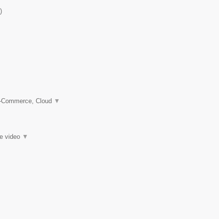
)
 e-Commerce, Cloud
▼
ie video
▼