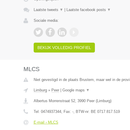
Laatste tweets
▼
|
Laatste facebook posts
▼
Sociale media:
BEKIJK VOLLEDIG PROFIEL
MLCS
Niet gevestigd in de plaats Brustem, maar wel in de prov
Limburg
»
Peer
|
Google maps
▼
Albertus Morrenstraat 52
,
3990
Peer
(
Limburg
)
Tel:
0474937344
, Fax:
-
, BTW-nr:
BE 0717.817.519
E-mail › MLCS