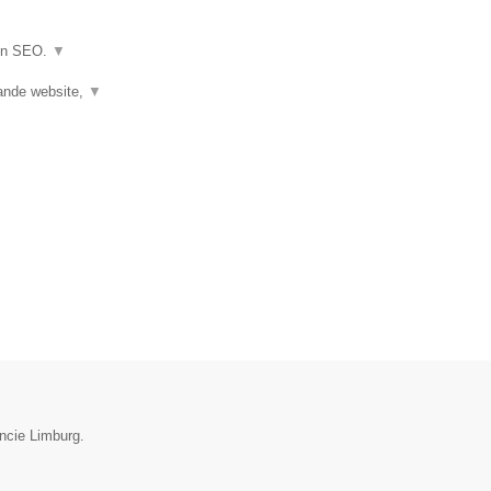
 en SEO.
▼
ande website,
▼
incie Limburg.