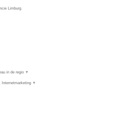
incie Limburg.
eau in de regio
▼
, Internetmarketing
▼