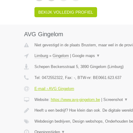
BEKIJK VOLLEDIG PROFIEL
AVG Gingelom
Niet gevestigd in de plaats Brustem, maar wel in de prov
Limburg
»
Gingelom
|
Google maps
▼
Schepen Beckersstraat 5
,
3890
Gingelom
(
Limburg
)
Tel:
0472552322
, Fax:
-
, BTW-nr:
BE0661.623.637
E-mail › AVG Gingelom
Website:
https://www.avg-gingelom.be
|
Screenshot
▼
Heeft u een bedrijf? Hoe klein dan ook. De digitale wereld
Webdesign bedrijven, Design webshops, Onderhouden b
Openingstijden
▼