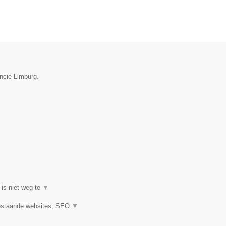
incie Limburg.
 is niet weg te
▼
estaande websites, SEO
▼