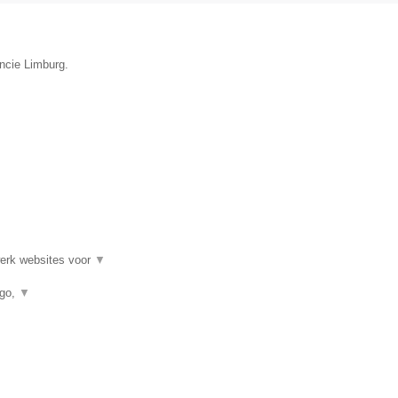
incie Limburg.
werk websites voor
▼
ogo,
▼