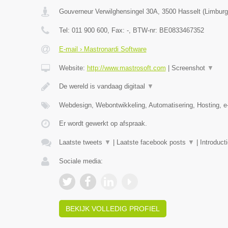
Gouverneur Verwilghensingel 30A
,
3500
Hasselt
(
Limburg
Tel:
011 900 600
, Fax:
-
, BTW-nr:
BE0833467352
E-mail › Mastronardi Software
Website:
http://www.mastrosoft.com
|
Screenshot
▼
De wereld is vandaag digitaal
▼
Webdesign, Webontwikkeling, Automatisering, Hosting,
Er wordt gewerkt op afspraak.
Laatste tweets
▼
|
Laatste facebook posts
▼
|
Introduct
Sociale media:
BEKIJK VOLLEDIG PROFIEL