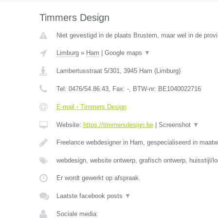
Timmers Design
Niet gevestigd in de plaats Brustem, maar wel in de prov
Limburg
»
Ham
|
Google maps
▼
Lambertusstraat 5/301
,
3945
Ham
(
Limburg
)
Tel:
0476/54.86.43
, Fax:
-
, BTW-nr:
BE1040022716
E-mail › Timmers Design
Website:
https://timmersdesign.be
|
Screenshot
▼
Freelance webdesigner in Ham, gespecialiseerd in maat
webdesign, website ontwerp, grafisch ontwerp, huisstijl/l
Er wordt gewerkt op afspraak.
Laatste facebook posts
▼
Sociale media: