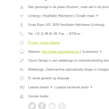
Niet gevestigd in de plaats Brustem, maar wel in de prov
Limburg
»
Houthalen Helchteren
|
Google maps
▼
Grote Baan 143
,
3530
Houthalen Helchteren
(
Limburg
)
Tel:
+32 11 98 81 09
, Fax:
-
, BTW-nr:
-
E-mail › Clever Design
Website:
http://www.cleverdesign.be
|
Screenshot
▼
Clever Design is een webdesign en internetmarketing bur
Webdesign, Zoekmachine optimalisatie (hoger in Google)
Er wordt gewerkt op afspraak.
Laatste tweets
▼
|
Laatste facebook posts
▼
Sociale media: