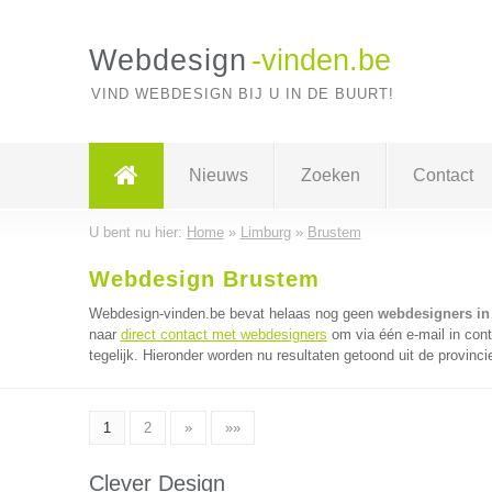
Webdesign
-vinden.be
VIND WEBDESIGN BIJ U IN DE BUURT!
Nieuws
Zoeken
Contact
U bent nu hier:
Home
»
Limburg
»
Brustem
Webdesign Brustem
Webdesign-vinden.be bevat helaas nog geen
webdesigners in
naar
direct contact met webdesigners
om via één e-mail in con
tegelijk. Hieronder worden nu resultaten getoond uit de provinci
1
2
»
»»
Clever Design