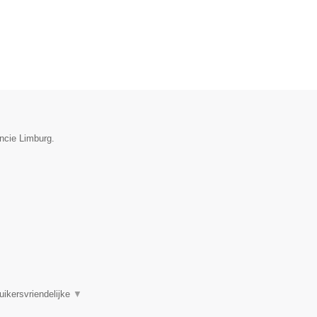
incie Limburg.
uikersvriendelijke
▼