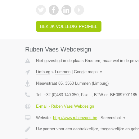
BEKIJK VOLLEDIG PROFIEL
Ruben Vaes Webdesign
Niet gevestigd in de plaats Brustem, maar wel in de prov
Limburg
»
Lummen
|
Google maps
▼
Nieuwstraat 85
,
3560
Lummen
(
Limburg
)
Tel:
+32 (0)483 140 350
, Fax:
-
, BTW-nr:
BE0897901185
E-mail › Ruben Vaes Webdesign
Website:
http://www.rubenvaes.be
|
Screenshot
▼
Uw partner voor een aantrekkelijke, toegankelijke en gebr