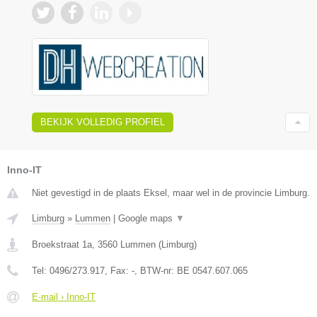
BEKIJK VOLLEDIG PROFIEL
Inno-IT
Niet gevestigd in de plaats Eksel, maar wel in de provincie Limburg.
Limburg
»
Lummen
|
Google maps
▼
Broekstraat 1a
,
3560
Lummen
(
Limburg
)
Tel:
0496/273.917
, Fax:
-
, BTW-nr:
BE 0547.607.065
E-mail › Inno-IT