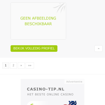
BEKIJK VOLLEDIG PROFIEL
1
2
»
»»