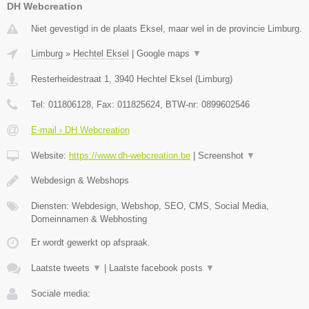
DH Webcreation
Niet gevestigd in de plaats Eksel, maar wel in de provincie Limburg.
Limburg
»
Hechtel Eksel
|
Google maps
▼
Resterheidestraat 1
,
3940
Hechtel Eksel
(
Limburg
)
Tel:
011806128
, Fax:
011825624
, BTW-nr:
0899602546
E-mail › DH Webcreation
Website:
https://www.dh-webcreation.be
|
Screenshot
▼
Webdesign & Webshops
Diensten: Webdesign, Webshop, SEO, CMS, Social Media,
Domeinnamen & Webhosting
Er wordt gewerkt op afspraak.
Laatste tweets
▼
|
Laatste facebook posts
▼
Sociale media: