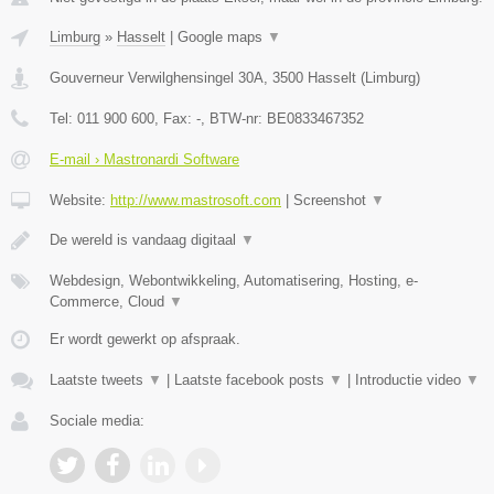
Limburg
»
Hasselt
|
Google maps
▼
Gouverneur Verwilghensingel 30A
,
3500
Hasselt
(
Limburg
)
Tel:
011 900 600
, Fax:
-
, BTW-nr:
BE0833467352
E-mail › Mastronardi Software
Website:
http://www.mastrosoft.com
|
Screenshot
▼
De wereld is vandaag digitaal
▼
Webdesign, Webontwikkeling, Automatisering, Hosting, e-
Commerce, Cloud
▼
Er wordt gewerkt op afspraak.
Laatste tweets
▼
|
Laatste facebook posts
▼
|
Introductie video
▼
Sociale media: