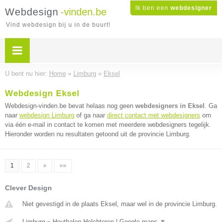
Ik ben een
webdesigner
Webdesign
-vinden.be
Vind webdesign bij u in de buurt!
U bent nu hier:
Home
»
Limburg
»
Eksel
Webdesign Eksel
Webdesign-vinden.be bevat helaas nog geen
webdesigners in Eksel
. Ga
naar
webdesign Limburg
of ga naar
direct contact met webdesigners
om
via één e-mail in contact te komen met meerdere webdesigners tegelijk.
Hieronder worden nu resultaten getoond uit de provincie Limburg.
1
2
»
»»
Clever Design
Niet gevestigd in de plaats Eksel, maar wel in de provincie Limburg.
Limburg
»
Houthalen Helchteren
|
Google maps
▼