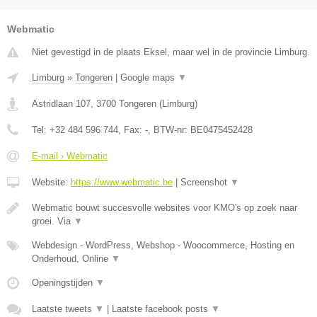
Webmatic
Niet gevestigd in de plaats Eksel, maar wel in de provincie Limburg.
Limburg
»
Tongeren
|
Google maps
▼
Astridlaan 107
,
3700
Tongeren
(
Limburg
)
Tel:
+32 484 596 744
, Fax:
-
, BTW-nr:
BE0475452428
E-mail › Webmatic
Website:
https://www.webmatic.be
|
Screenshot
▼
Webmatic bouwt succesvolle websites voor KMO's op zoek naar
groei. Via
▼
Webdesign - WordPress, Webshop - Woocommerce, Hosting en
Onderhoud, Online
▼
Openingstijden
▼
Laatste tweets
▼
|
Laatste facebook posts
▼