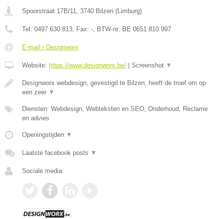
Spoorstraat 17B/11
,
3740
Bilzen
(
Limburg
)
Tel:
0497 630 813
, Fax:
-
, BTW-nr:
BE 0651 810 997
E-mail › Designworx
Website:
https://www.designworx.be/
|
Screenshot
▼
Designworx webdesign, gevestigd te Bilzen, heeft de troef om op
een zeer
▼
Diensten: Webdesign, Webteksten en SEO, Onderhoud, Reclame
en advies
Openingstijden
▼
Laatste facebook posts
▼
Sociale media: