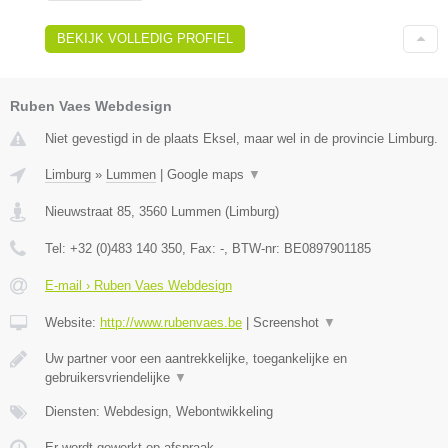
BEKIJK VOLLEDIG PROFIEL
Ruben Vaes Webdesign
Niet gevestigd in de plaats Eksel, maar wel in de provincie Limburg.
Limburg
»
Lummen
|
Google maps
▼
Nieuwstraat 85
,
3560
Lummen
(
Limburg
)
Tel:
+32 (0)483 140 350
, Fax:
-
, BTW-nr:
BE0897901185
E-mail › Ruben Vaes Webdesign
Website:
http://www.rubenvaes.be
|
Screenshot
▼
Uw partner voor een aantrekkelijke, toegankelijke en
gebruikersvriendelijke
▼
Diensten: Webdesign, Webontwikkeling
Er wordt gewerkt op afspraak.