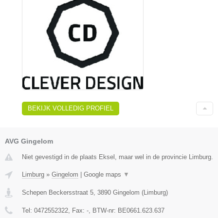
BEKIJK VOLLEDIG PROFIEL
AVG Gingelom
Niet gevestigd in de plaats Eksel, maar wel in de provincie Limburg.
Limburg
»
Gingelom
|
Google maps
▼
Schepen Beckersstraat 5
,
3890
Gingelom
(
Limburg
)
Tel:
0472552322
, Fax:
-
, BTW-nr:
BE0661.623.637