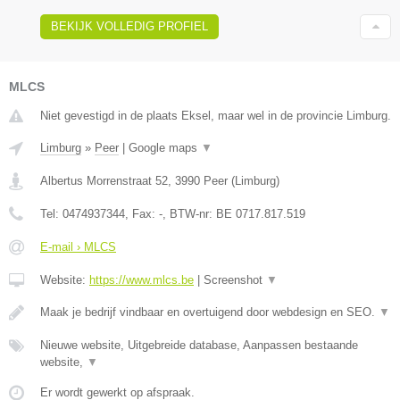
BEKIJK VOLLEDIG PROFIEL
MLCS
Niet gevestigd in de plaats Eksel, maar wel in de provincie Limburg.
Limburg
»
Peer
|
Google maps
▼
Albertus Morrenstraat 52
,
3990
Peer
(
Limburg
)
Tel:
0474937344
, Fax:
-
, BTW-nr:
BE 0717.817.519
E-mail › MLCS
Website:
https://www.mlcs.be
|
Screenshot
▼
Maak je bedrijf vindbaar en overtuigend door webdesign en SEO.
▼
Nieuwe website, Uitgebreide database, Aanpassen bestaande
website,
▼
Er wordt gewerkt op afspraak.