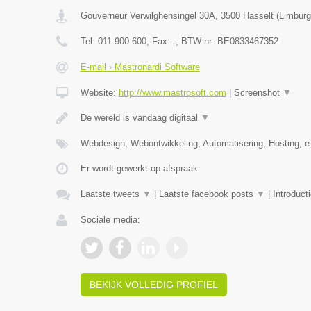
Gouverneur Verwilghensingel 30A
,
3500
Hasselt
(
Limburg
Tel:
011 900 600
, Fax:
-
, BTW-nr:
BE0833467352
E-mail › Mastronardi Software
Website:
http://www.mastrosoft.com
|
Screenshot
▼
De wereld is vandaag digitaal
▼
Webdesign, Webontwikkeling, Automatisering, Hosting,
Er wordt gewerkt op afspraak.
Laatste tweets
▼
|
Laatste facebook posts
▼
|
Introduct
Sociale media:
BEKIJK VOLLEDIG PROFIEL