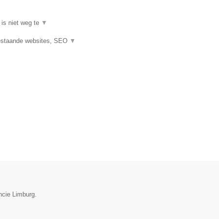
 is niet weg te
▼
estaande websites, SEO
▼
ncie Limburg.