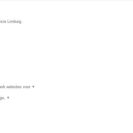
ncie Limburg.
werk websites voor
▼
ogo,
▼