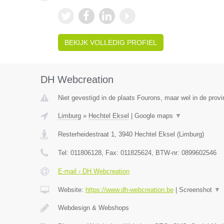
BEKIJK VOLLEDIG PROFIEL
DH Webcreation
Niet gevestigd in de plaats Fourons, maar wel in de provi
Limburg
»
Hechtel Eksel
|
Google maps
▼
Resterheidestraat 1
,
3940
Hechtel Eksel
(
Limburg
)
Tel:
011806128
, Fax:
011825624
, BTW-nr:
0899602546
E-mail › DH Webcreation
Website:
https://www.dh-webcreation.be
|
Screenshot
▼
Webdesign & Webshops