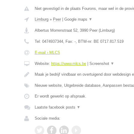
Niet gevestigd in de plaats Fourons, maar wel in de provi
Limburg
»
Peer
|
Google maps
▼
Albertus Morrenstraat 52
,
3990
Peer
(
Limburg
)
Tel:
0474937344
, Fax:
-
, BTW-nr:
BE 0717.817.519
E-mail › MLCS
Website:
https://www.mlcs.be
|
Screenshot
▼
Maak je bedrijf vindbaar en overtuigend door webdesign
Nieuwe website, Uitgebreide database, Aanpassen besta
Er wordt gewerkt op afspraak.
Laatste facebook posts
▼
Sociale media: