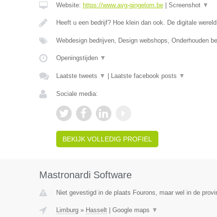
Website:
https://www.avg-gingelom.be
|
Screenshot
▼
Heeft u een bedrijf? Hoe klein dan ook. De digitale wereld
Webdesign bedrijven, Design webshops, Onderhouden b
Openingstijden
▼
Laatste tweets
▼
|
Laatste facebook posts
▼
Sociale media:
BEKIJK VOLLEDIG PROFIEL
Mastronardi Software
Niet gevestigd in de plaats Fourons, maar wel in de provi
Limburg
»
Hasselt
|
Google maps
▼