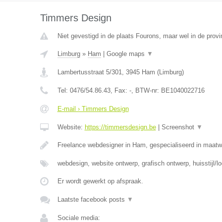
Timmers Design
Niet gevestigd in de plaats Fourons, maar wel in de provi
Limburg
»
Ham
|
Google maps
▼
Lambertusstraat 5/301
,
3945
Ham
(
Limburg
)
Tel:
0476/54.86.43
, Fax:
-
, BTW-nr:
BE1040022716
E-mail › Timmers Design
Website:
https://timmersdesign.be
|
Screenshot
▼
Freelance webdesigner in Ham, gespecialiseerd in maat
webdesign, website ontwerp, grafisch ontwerp, huisstijl/l
Er wordt gewerkt op afspraak.
Laatste facebook posts
▼
Sociale media: