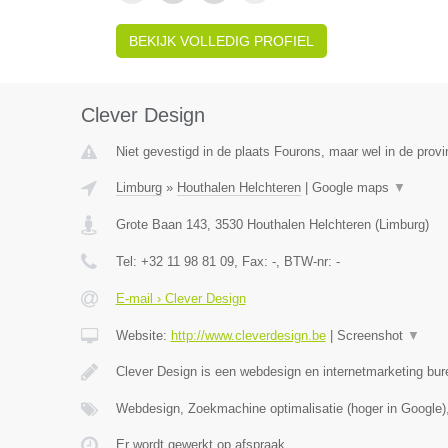
BEKIJK VOLLEDIG PROFIEL
Clever Design
Niet gevestigd in de plaats Fourons, maar wel in de provi
Limburg
»
Houthalen Helchteren
|
Google maps
▼
Grote Baan 143
,
3530
Houthalen Helchteren
(
Limburg
)
Tel:
+32 11 98 81 09
, Fax:
-
, BTW-nr:
-
E-mail › Clever Design
Website:
http://www.cleverdesign.be
|
Screenshot
▼
Clever Design is een webdesign en internetmarketing bur
Webdesign, Zoekmachine optimalisatie (hoger in Google)
Er wordt gewerkt op afspraak.