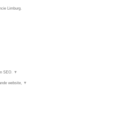
ncie Limburg.
 en SEO.
▼
ande website,
▼