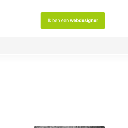
Ik ben een
webdesigner