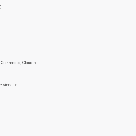
)
 e-Commerce, Cloud
▼
ie video
▼