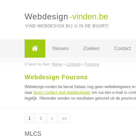
Webdesign
-vinden.be
VIND WEBDESIGN BIJ U IN DE BUURT!
Nieuws
Zoeken
Contact
U bent nu hier:
Home
»
Limburg
»
Fourons
Webdesign Fourons
Webdesign-vinden.be bevat helaas nog geen
webdesigners in
naar
direct contact met webdesigners
om via één e-mail in con
tegelijk. Hieronder worden nu resultaten getoond uit de provinci
1
2
»
»»
MLCS