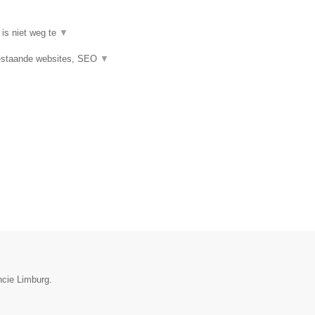
 is niet weg te
▼
estaande websites, SEO
▼
ncie Limburg.