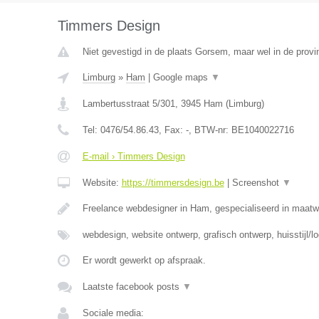
Timmers Design
Niet gevestigd in de plaats Gorsem, maar wel in de provi
Limburg
»
Ham
|
Google maps
▼
Lambertusstraat 5/301
,
3945
Ham
(
Limburg
)
Tel:
0476/54.86.43
, Fax:
-
, BTW-nr:
BE1040022716
E-mail › Timmers Design
Website:
https://timmersdesign.be
|
Screenshot
▼
Freelance webdesigner in Ham, gespecialiseerd in maat
webdesign, website ontwerp, grafisch ontwerp, huisstijl/l
Er wordt gewerkt op afspraak.
Laatste facebook posts
▼
Sociale media: