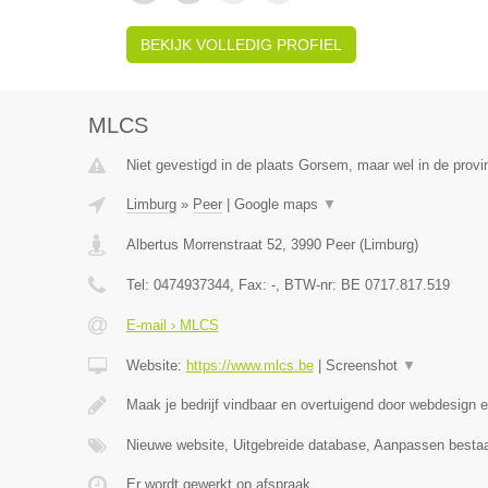
BEKIJK VOLLEDIG PROFIEL
MLCS
Niet gevestigd in de plaats Gorsem, maar wel in de provi
Limburg
»
Peer
|
Google maps
▼
Albertus Morrenstraat 52
,
3990
Peer
(
Limburg
)
Tel:
0474937344
, Fax:
-
, BTW-nr:
BE 0717.817.519
E-mail › MLCS
Website:
https://www.mlcs.be
|
Screenshot
▼
Maak je bedrijf vindbaar en overtuigend door webdesign
Nieuwe website, Uitgebreide database, Aanpassen besta
Er wordt gewerkt op afspraak.