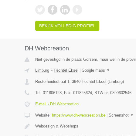
BEKIJK VOLLEDIG PROFIEL
DH Webcreation
Niet gevestigd in de plaats Gorsem, maar wel in de provi
Limburg
»
Hechtel Eksel
|
Google maps
▼
Resterheidestraat 1
,
3940
Hechtel Eksel
(
Limburg
)
Tel:
011806128
, Fax:
011825624
, BTW-nr:
0899602546
E-mail › DH Webcreation
Website:
https://www.dh-webcreation.be
|
Screenshot
▼
Webdesign & Webshops