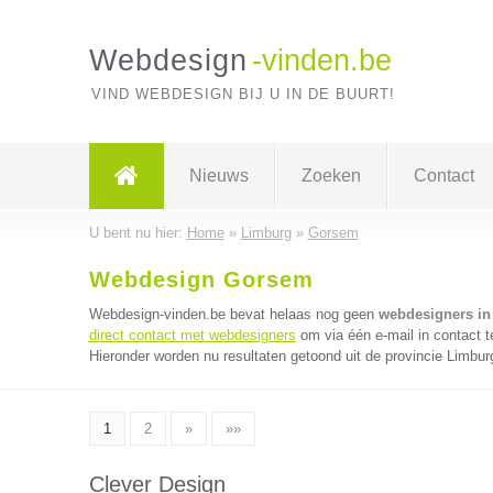
Webdesign
-vinden.be
VIND WEBDESIGN BIJ U IN DE BUURT!
Nieuws
Zoeken
Contact
U bent nu hier:
Home
»
Limburg
»
Gorsem
Webdesign Gorsem
Webdesign-vinden.be bevat helaas nog geen
webdesigners i
direct contact met webdesigners
om via één e-mail in contact 
Hieronder worden nu resultaten getoond uit de provincie Limbur
1
2
»
»»
Clever Design