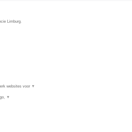
ncie Limburg.
werk websites voor
▼
ogo,
▼