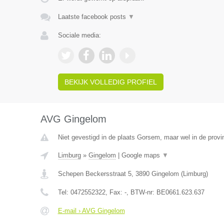
Laatste facebook posts
▼
Sociale media:
BEKIJK VOLLEDIG PROFIEL
AVG Gingelom
Niet gevestigd in de plaats Gorsem, maar wel in de provi
Limburg
»
Gingelom
|
Google maps
▼
Schepen Beckersstraat 5
,
3890
Gingelom
(
Limburg
)
Tel:
0472552322
, Fax:
-
, BTW-nr:
BE0661.623.637
E-mail › AVG Gingelom