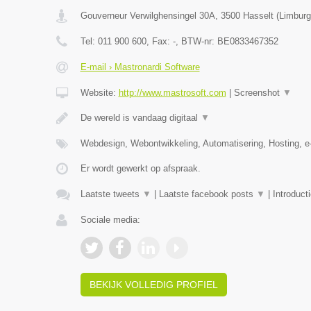
Gouverneur Verwilghensingel 30A
,
3500
Hasselt
(
Limburg
Tel:
011 900 600
, Fax:
-
, BTW-nr:
BE0833467352
E-mail › Mastronardi Software
Website:
http://www.mastrosoft.com
|
Screenshot
▼
De wereld is vandaag digitaal
▼
Webdesign, Webontwikkeling, Automatisering, Hosting,
Er wordt gewerkt op afspraak.
Laatste tweets
▼
|
Laatste facebook posts
▼
|
Introduct
Sociale media:
BEKIJK VOLLEDIG PROFIEL