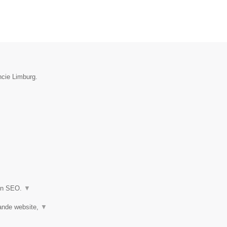
ncie Limburg.
 en SEO.
▼
ande website,
▼