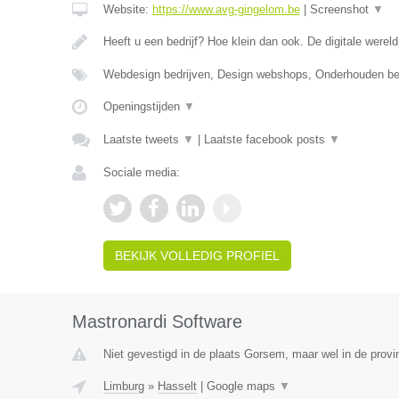
Website:
https://www.avg-gingelom.be
|
Screenshot
▼
Heeft u een bedrijf? Hoe klein dan ook. De digitale wereld
Webdesign bedrijven, Design webshops, Onderhouden b
Openingstijden
▼
Laatste tweets
▼
|
Laatste facebook posts
▼
Sociale media:
BEKIJK VOLLEDIG PROFIEL
Mastronardi Software
Niet gevestigd in de plaats Gorsem, maar wel in de provi
Limburg
»
Hasselt
|
Google maps
▼