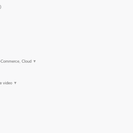
)
 e-Commerce, Cloud
▼
ie video
▼