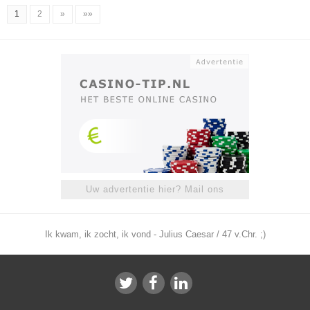
1
2
»
»»
Uw advertentie hier? Mail ons
Ik kwam, ik zocht, ik vond - Julius Caesar / 47 v.Chr. ;)