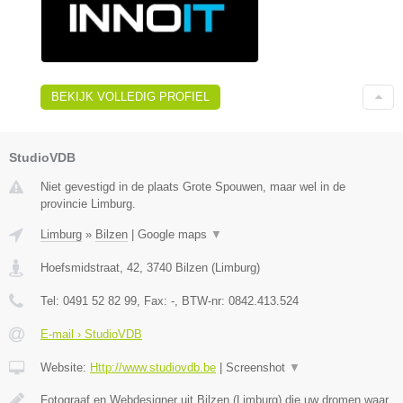
BEKIJK VOLLEDIG PROFIEL
StudioVDB
Niet gevestigd in de plaats Grote Spouwen, maar wel in de
provincie Limburg.
Limburg
»
Bilzen
|
Google maps
▼
Hoefsmidstraat, 42
,
3740
Bilzen
(
Limburg
)
Tel:
0491 52 82 99
, Fax:
-
, BTW-nr:
0842.413.524
E-mail › StudioVDB
Website:
Http://www.studiovdb.be
|
Screenshot
▼
Fotograaf en Webdesigner uit Bilzen (Limburg) die uw dromen waar