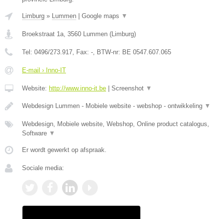
Limburg
»
Lummen
|
Google maps
▼
Broekstraat 1a
,
3560
Lummen
(
Limburg
)
Tel:
0496/273.917
, Fax:
-
, BTW-nr:
BE 0547.607.065
E-mail › Inno-IT
Website:
http://www.inno-it.be
|
Screenshot
▼
Webdesign Lummen - Mobiele website - webshop - ontwikkeling
▼
Webdesign, Mobiele website, Webshop, Online product catalogus,
Software
▼
Er wordt gewerkt op afspraak.
Sociale media: