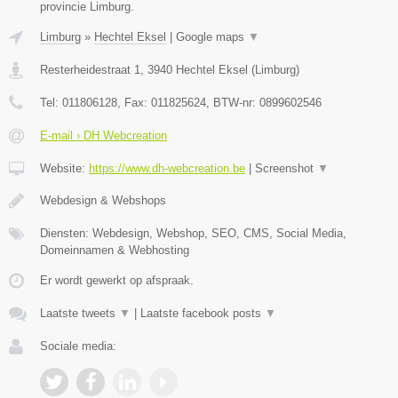
provincie Limburg.
Limburg
»
Hechtel Eksel
|
Google maps
▼
Resterheidestraat 1
,
3940
Hechtel Eksel
(
Limburg
)
Tel:
011806128
, Fax:
011825624
, BTW-nr:
0899602546
E-mail › DH Webcreation
Website:
https://www.dh-webcreation.be
|
Screenshot
▼
Webdesign & Webshops
Diensten: Webdesign, Webshop, SEO, CMS, Social Media,
Domeinnamen & Webhosting
Er wordt gewerkt op afspraak.
Laatste tweets
▼
|
Laatste facebook posts
▼
Sociale media: