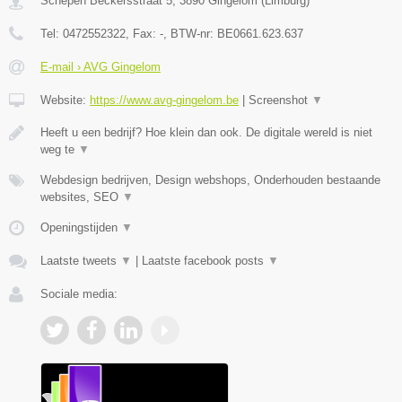
Schepen Beckersstraat 5
,
3890
Gingelom
(
Limburg
)
Tel:
0472552322
, Fax:
-
, BTW-nr:
BE0661.623.637
E-mail › AVG Gingelom
Website:
https://www.avg-gingelom.be
|
Screenshot
▼
Heeft u een bedrijf? Hoe klein dan ook. De digitale wereld is niet
weg te
▼
Webdesign bedrijven, Design webshops, Onderhouden bestaande
websites, SEO
▼
Openingstijden
▼
Laatste tweets
▼
|
Laatste facebook posts
▼
Sociale media: