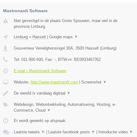
Mastronardi Software
Niet gevestigd in de plaats Grote Spouwen, maar wel in de
provincie Limburg.
Limburg
»
Hasselt
|
Google maps
▼
Gouverneur Verwilghensingel 30A
,
3500
Hasselt
(
Limburg
)
Tel:
011 900 600
, Fax:
-
, BTW-nr:
BE0833467352
E-mail › Mastronardi Software
Website:
http://www.mastrosoft.com
|
Screenshot
▼
De wereld is vandaag digitaal
▼
Webdesign, Webontwikkeling, Automatisering, Hosting, e-
Commerce, Cloud
▼
Er wordt gewerkt op afspraak.
Laatste tweets
▼
|
Laatste facebook posts
▼
|
Introductie video
▼