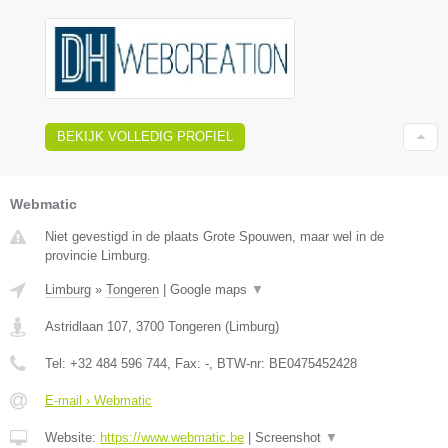
BEKIJK VOLLEDIG PROFIEL
Webmatic
Niet gevestigd in de plaats Grote Spouwen, maar wel in de
provincie Limburg.
Limburg
»
Tongeren
|
Google maps
▼
Astridlaan 107
,
3700
Tongeren
(
Limburg
)
Tel:
+32 484 596 744
, Fax:
-
, BTW-nr:
BE0475452428
E-mail › Webmatic
Website:
https://www.webmatic.be
|
Screenshot
▼