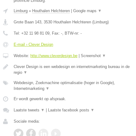
provincie Limburg.
Limburg
»
Houthalen Helchteren
|
Google maps
▼
Grote Baan 143
,
3530
Houthalen Helchteren
(
Limburg
)
Tel:
+32 11 98 81 09
, Fax:
-
, BTW-nr:
-
E-mail › Clever Design
Website:
http://www.cleverdesign.be
|
Screenshot
▼
Clever Design is een webdesign en internetmarketing bureau in de
regio
▼
Webdesign, Zoekmachine optimalisatie (hoger in Google),
Internetmarketing
▼
Er wordt gewerkt op afspraak.
Laatste tweets
▼
|
Laatste facebook posts
▼
Sociale media: