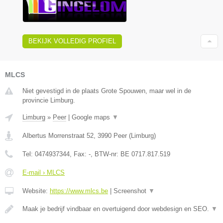
BEKIJK VOLLEDIG PROFIEL
MLCS
Niet gevestigd in de plaats Grote Spouwen, maar wel in de
provincie Limburg.
Limburg
»
Peer
|
Google maps
▼
Albertus Morrenstraat 52
,
3990
Peer
(
Limburg
)
Tel:
0474937344
, Fax:
-
, BTW-nr:
BE 0717.817.519
E-mail › MLCS
Website:
https://www.mlcs.be
|
Screenshot
▼
Maak je bedrijf vindbaar en overtuigend door webdesign en SEO.
▼