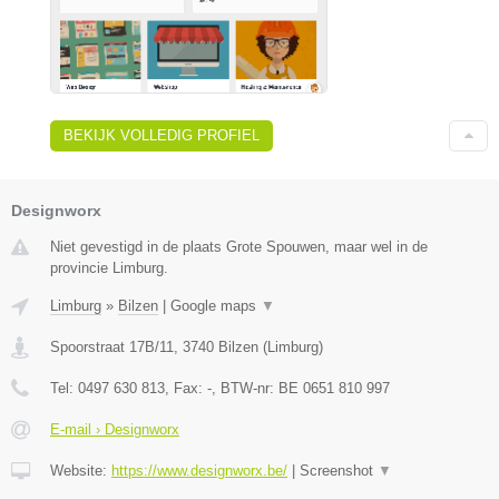
BEKIJK VOLLEDIG PROFIEL
Designworx
Niet gevestigd in de plaats Grote Spouwen, maar wel in de
provincie Limburg.
Limburg
»
Bilzen
|
Google maps
▼
Spoorstraat 17B/11
,
3740
Bilzen
(
Limburg
)
Tel:
0497 630 813
, Fax:
-
, BTW-nr:
BE 0651 810 997
E-mail › Designworx
Website:
https://www.designworx.be/
|
Screenshot
▼