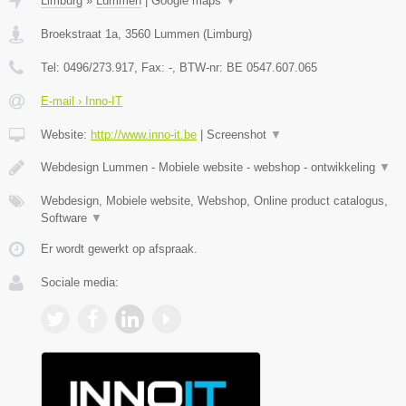
Limburg
»
Lummen
|
Google maps
▼
Broekstraat 1a
,
3560
Lummen
(
Limburg
)
Tel:
0496/273.917
, Fax:
-
, BTW-nr:
BE 0547.607.065
E-mail › Inno-IT
Website:
http://www.inno-it.be
|
Screenshot
▼
Webdesign Lummen - Mobiele website - webshop - ontwikkeling
▼
Webdesign, Mobiele website, Webshop, Online product catalogus,
Software
▼
Er wordt gewerkt op afspraak.
Sociale media: