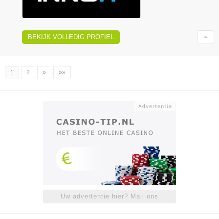
BEKIJK VOLLEDIG PROFIEL
1
2
»
»»
Uw advertentie hier? Mail ons