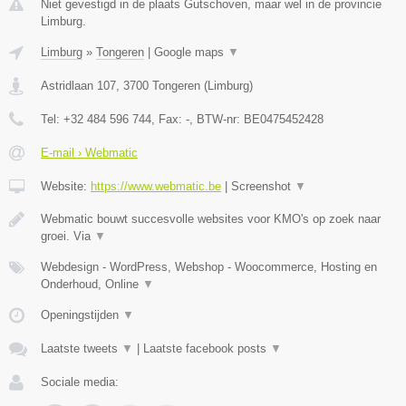
Niet gevestigd in de plaats Gutschoven, maar wel in de provincie
Limburg.
Limburg
»
Tongeren
|
Google maps
▼
Astridlaan 107
,
3700
Tongeren
(
Limburg
)
Tel:
+32 484 596 744
, Fax:
-
, BTW-nr:
BE0475452428
E-mail › Webmatic
Website:
https://www.webmatic.be
|
Screenshot
▼
Webmatic bouwt succesvolle websites voor KMO's op zoek naar
groei. Via
▼
Webdesign - WordPress, Webshop - Woocommerce, Hosting en
Onderhoud, Online
▼
Openingstijden
▼
Laatste tweets
▼
|
Laatste facebook posts
▼
Sociale media: