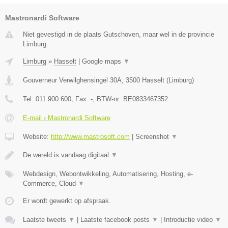
Mastronardi Software
Niet gevestigd in de plaats Gutschoven, maar wel in de provincie
Limburg.
Limburg
»
Hasselt
|
Google maps
▼
Gouverneur Verwilghensingel 30A
,
3500
Hasselt
(
Limburg
)
Tel:
011 900 600
, Fax:
-
, BTW-nr:
BE0833467352
E-mail › Mastronardi Software
Website:
http://www.mastrosoft.com
|
Screenshot
▼
De wereld is vandaag digitaal
▼
Webdesign, Webontwikkeling, Automatisering, Hosting, e-
Commerce, Cloud
▼
Er wordt gewerkt op afspraak.
Laatste tweets
▼
|
Laatste facebook posts
▼
|
Introductie video
▼