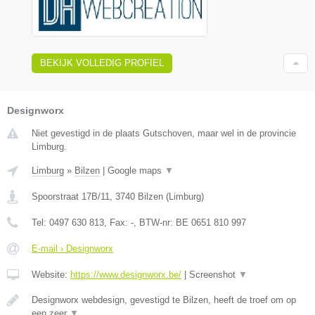
BEKIJK VOLLEDIG PROFIEL
Designworx
Niet gevestigd in de plaats Gutschoven, maar wel in de provincie
Limburg.
Limburg
»
Bilzen
|
Google maps
▼
Spoorstraat 17B/11
,
3740
Bilzen
(
Limburg
)
Tel:
0497 630 813
, Fax:
-
, BTW-nr:
BE 0651 810 997
E-mail › Designworx
Website:
https://www.designworx.be/
|
Screenshot
▼
Designworx webdesign, gevestigd te Bilzen, heeft de troef om op
een zeer
▼