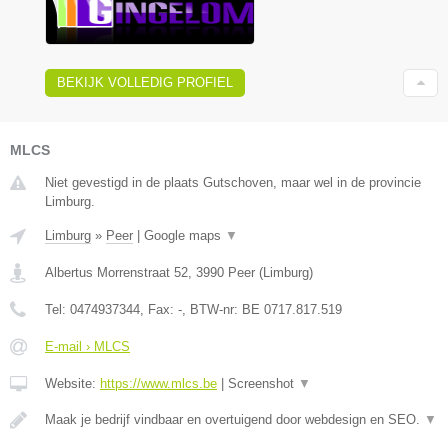
BEKIJK VOLLEDIG PROFIEL
MLCS
Niet gevestigd in de plaats Gutschoven, maar wel in de provincie
Limburg.
Limburg
»
Peer
|
Google maps
▼
Albertus Morrenstraat 52
,
3990
Peer
(
Limburg
)
Tel:
0474937344
, Fax:
-
, BTW-nr:
BE 0717.817.519
E-mail › MLCS
Website:
https://www.mlcs.be
|
Screenshot
▼
Maak je bedrijf vindbaar en overtuigend door webdesign en SEO.
▼