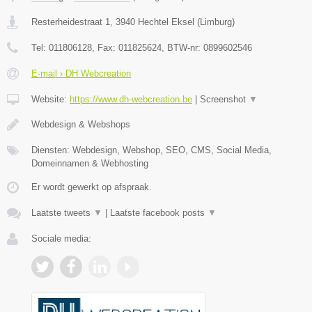
Resterheidestraat 1
,
3940
Hechtel Eksel
(
Limburg
)
Tel:
011806128
, Fax:
011825624
, BTW-nr:
0899602546
E-mail › DH Webcreation
Website:
https://www.dh-webcreation.be
|
Screenshot
▼
Webdesign & Webshops
Diensten: Webdesign, Webshop, SEO, CMS, Social Media,
Domeinnamen & Webhosting
Er wordt gewerkt op afspraak.
Laatste tweets
▼
|
Laatste facebook posts
▼
Sociale media: