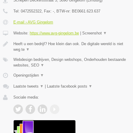
Schepen Beckersstraat 5
,
3890
Gingelom
(
Limburg
)
Tel:
0472552322
, Fax:
-
, BTW-nr:
BE0661.623.637
E-mail › AVG Gingelom
Website:
https://www.avg-gingelom.be
|
Screenshot
▼
Heeft u een bedrijf? Hoe klein dan ook. De digitale wereld is niet
weg te
▼
Webdesign bedrijven, Design webshops, Onderhouden bestaande
websites, SEO
▼
Openingstijden
▼
Laatste tweets
▼
|
Laatste facebook posts
▼
Sociale media: