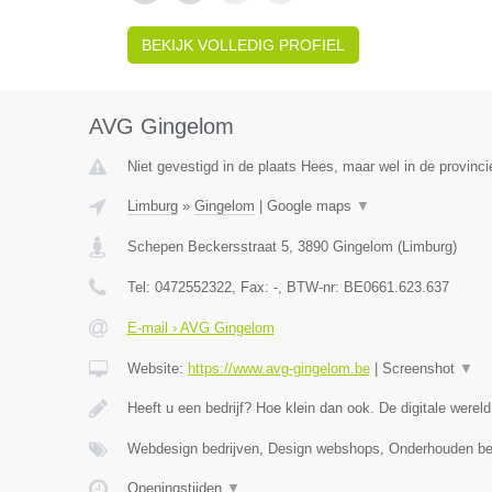
BEKIJK VOLLEDIG PROFIEL
AVG Gingelom
Niet gevestigd in de plaats Hees, maar wel in de provinci
Limburg
»
Gingelom
|
Google maps
▼
Schepen Beckersstraat 5
,
3890
Gingelom
(
Limburg
)
Tel:
0472552322
, Fax:
-
, BTW-nr:
BE0661.623.637
E-mail › AVG Gingelom
Website:
https://www.avg-gingelom.be
|
Screenshot
▼
Heeft u een bedrijf? Hoe klein dan ook. De digitale wereld
Webdesign bedrijven, Design webshops, Onderhouden b
Openingstijden
▼