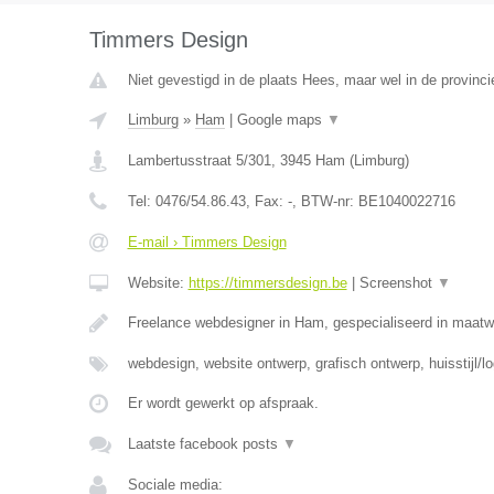
Timmers Design
Niet gevestigd in de plaats Hees, maar wel in de provinci
Limburg
»
Ham
|
Google maps
▼
Lambertusstraat 5/301
,
3945
Ham
(
Limburg
)
Tel:
0476/54.86.43
, Fax:
-
, BTW-nr:
BE1040022716
E-mail › Timmers Design
Website:
https://timmersdesign.be
|
Screenshot
▼
Freelance webdesigner in Ham, gespecialiseerd in maat
webdesign, website ontwerp, grafisch ontwerp, huisstijl/l
Er wordt gewerkt op afspraak.
Laatste facebook posts
▼
Sociale media: