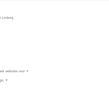
e Limburg.
werk websites voor
▼
ogo,
▼