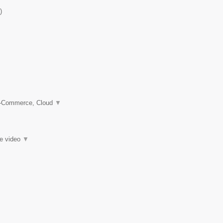
)
 e-Commerce, Cloud
▼
ie video
▼