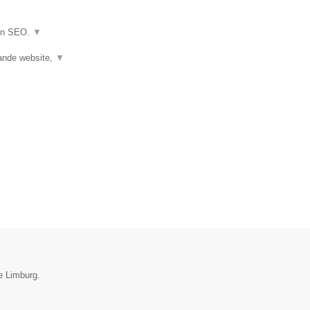
 en SEO.
▼
ande website,
▼
e Limburg.