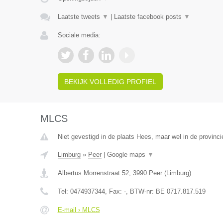
Laatste tweets
▼
|
Laatste facebook posts
▼
Sociale media:
BEKIJK VOLLEDIG PROFIEL
MLCS
Niet gevestigd in de plaats Hees, maar wel in de provinci
Limburg
»
Peer
|
Google maps
▼
Albertus Morrenstraat 52
,
3990
Peer
(
Limburg
)
Tel:
0474937344
, Fax:
-
, BTW-nr:
BE 0717.817.519
E-mail › MLCS