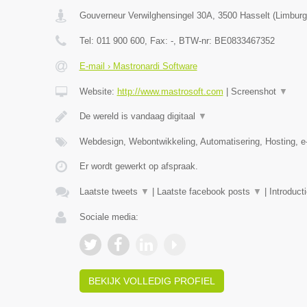
Gouverneur Verwilghensingel 30A
,
3500
Hasselt
(
Limburg
Tel:
011 900 600
, Fax:
-
, BTW-nr:
BE0833467352
E-mail › Mastronardi Software
Website:
http://www.mastrosoft.com
|
Screenshot
▼
De wereld is vandaag digitaal
▼
Webdesign, Webontwikkeling, Automatisering, Hosting,
Er wordt gewerkt op afspraak.
Laatste tweets
▼
|
Laatste facebook posts
▼
|
Introduct
Sociale media:
BEKIJK VOLLEDIG PROFIEL