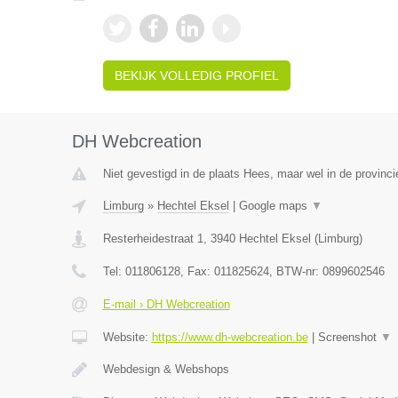
BEKIJK VOLLEDIG PROFIEL
DH Webcreation
Niet gevestigd in de plaats Hees, maar wel in de provinci
Limburg
»
Hechtel Eksel
|
Google maps
▼
Resterheidestraat 1
,
3940
Hechtel Eksel
(
Limburg
)
Tel:
011806128
, Fax:
011825624
, BTW-nr:
0899602546
E-mail › DH Webcreation
Website:
https://www.dh-webcreation.be
|
Screenshot
▼
Webdesign & Webshops