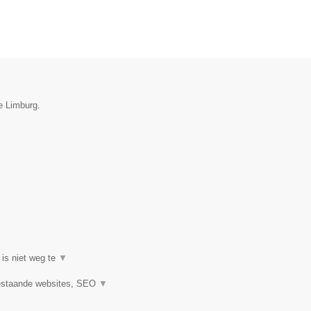
e Limburg.
 is niet weg te
▼
estaande websites, SEO
▼