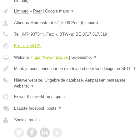
Limburg.
Limburg
»
Peer
|
Google maps
▼
Albertus Morrenstraat 52
,
3990
Peer
(
Limburg
)
Tel:
0474937344
, Fax:
-
, BTW-nr:
BE 0717.817.519
E-mail › MLCS
Website:
https://www.mlcs.be
|
Screenshot
▼
Maak je bedrijf vindbaar en overtuigend door webdesign en SEO.
▼
Nieuwe website, Uitgebreide database, Aanpassen bestaande
website,
▼
Er wordt gewerkt op afspraak.
Laatste facebook posts
▼
Sociale media: