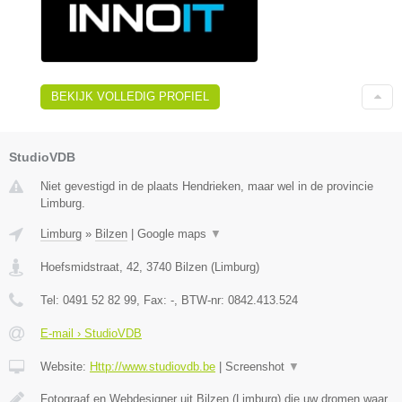
BEKIJK VOLLEDIG PROFIEL
StudioVDB
Niet gevestigd in de plaats Hendrieken, maar wel in de provincie
Limburg.
Limburg
»
Bilzen
|
Google maps
▼
Hoefsmidstraat, 42
,
3740
Bilzen
(
Limburg
)
Tel:
0491 52 82 99
, Fax:
-
, BTW-nr:
0842.413.524
E-mail › StudioVDB
Website:
Http://www.studiovdb.be
|
Screenshot
▼
Fotograaf en Webdesigner uit Bilzen (Limburg) die uw dromen waar