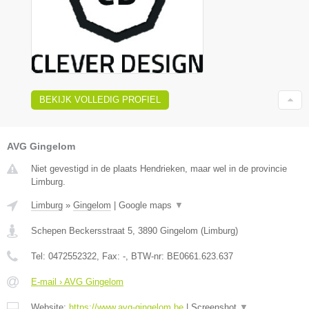
BEKIJK VOLLEDIG PROFIEL
AVG Gingelom
Niet gevestigd in de plaats Hendrieken, maar wel in de provincie
Limburg.
Limburg
»
Gingelom
|
Google maps
▼
Schepen Beckersstraat 5
,
3890
Gingelom
(
Limburg
)
Tel:
0472552322
, Fax:
-
, BTW-nr:
BE0661.623.637
E-mail › AVG Gingelom
Website:
https://www.avg-gingelom.be
|
Screenshot
▼