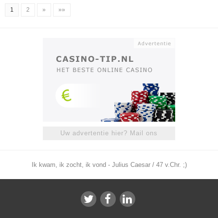
1
2
»
»»
Uw advertentie hier? Mail ons
Ik kwam, ik zocht, ik vond - Julius Caesar / 47 v.Chr. ;)