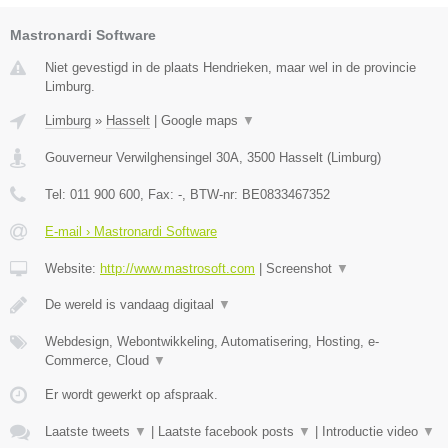
Mastronardi Software
Niet gevestigd in de plaats Hendrieken, maar wel in de provincie
Limburg.
Limburg
»
Hasselt
|
Google maps
▼
Gouverneur Verwilghensingel 30A
,
3500
Hasselt
(
Limburg
)
Tel:
011 900 600
, Fax:
-
, BTW-nr:
BE0833467352
E-mail › Mastronardi Software
Website:
http://www.mastrosoft.com
|
Screenshot
▼
De wereld is vandaag digitaal
▼
Webdesign, Webontwikkeling, Automatisering, Hosting, e-
Commerce, Cloud
▼
Er wordt gewerkt op afspraak.
Laatste tweets
▼
|
Laatste facebook posts
▼
|
Introductie video
▼