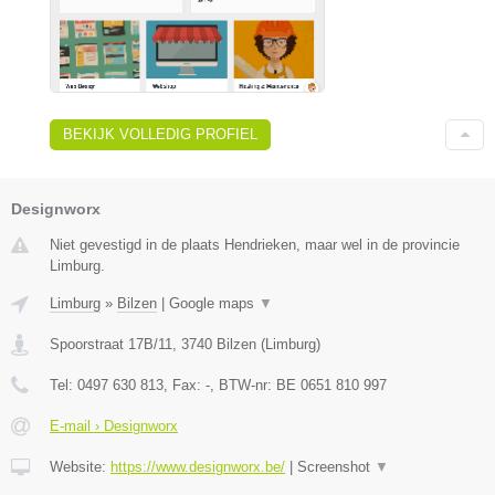
BEKIJK VOLLEDIG PROFIEL
Designworx
Niet gevestigd in de plaats Hendrieken, maar wel in de provincie
Limburg.
Limburg
»
Bilzen
|
Google maps
▼
Spoorstraat 17B/11
,
3740
Bilzen
(
Limburg
)
Tel:
0497 630 813
, Fax:
-
, BTW-nr:
BE 0651 810 997
E-mail › Designworx
Website:
https://www.designworx.be/
|
Screenshot
▼