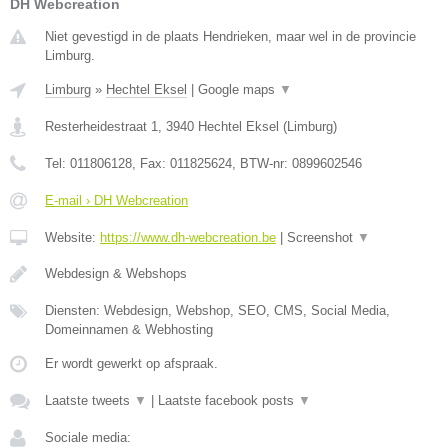
DH Webcreation
Niet gevestigd in de plaats Hendrieken, maar wel in de provincie
Limburg.
Limburg
»
Hechtel Eksel
|
Google maps
▼
Resterheidestraat 1
,
3940
Hechtel Eksel
(
Limburg
)
Tel:
011806128
, Fax:
011825624
, BTW-nr:
0899602546
E-mail › DH Webcreation
Website:
https://www.dh-webcreation.be
|
Screenshot
▼
Webdesign & Webshops
Diensten: Webdesign, Webshop, SEO, CMS, Social Media,
Domeinnamen & Webhosting
Er wordt gewerkt op afspraak.
Laatste tweets
▼
|
Laatste facebook posts
▼
Sociale media: