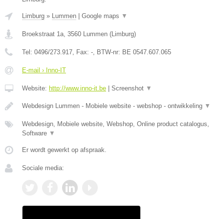
Limburg
»
Lummen
|
Google maps
▼
Broekstraat 1a
,
3560
Lummen
(
Limburg
)
Tel:
0496/273.917
, Fax:
-
, BTW-nr:
BE 0547.607.065
E-mail › Inno-IT
Website:
http://www.inno-it.be
|
Screenshot
▼
Webdesign Lummen - Mobiele website - webshop - ontwikkeling
▼
Webdesign, Mobiele website, Webshop, Online product catalogus,
Software
▼
Er wordt gewerkt op afspraak.
Sociale media: