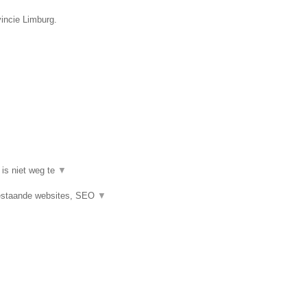
vincie Limburg.
 is niet weg te
▼
estaande websites, SEO
▼