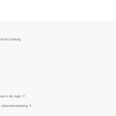
vincie Limburg.
eau in de regio
▼
, Internetmarketing
▼