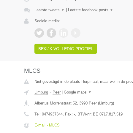
Laatste tweets
▼
|
Laatste facebook posts
▼
Sociale media:
BEKIJK VOLLEDIG PROFIEL
MLCS
Niet gevestigd in de plaats Horpmaal, maar wel in de pro
Limburg
»
Peer
|
Google maps
▼
Albertus Morrenstraat 52
,
3990
Peer
(
Limburg
)
Tel:
0474937344
, Fax:
-
, BTW-nr:
BE 0717.817.519
E-mail › MLCS