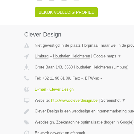
BEKIJK VOLLEDIG PROFIEL
Clever Design
Niet gevestigd in de plaats Horpmaal, maar wel in de pro
Limburg
»
Houthalen Helchteren
|
Google maps
▼
Grote Baan 143
,
3530
Houthalen Helchteren
(
Limburg
)
Tel:
+32 11 98 81 09
, Fax:
-
, BTW-nr:
-
E-mail › Clever Design
Website:
http://www.cleverdesign.be
|
Screenshot
▼
Clever Design is een webdesign en internetmarketing bur
Webdesign, Zoekmachine optimalisatie (hoger in Google)
Er wordt gewerkt op afspraak.