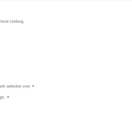
vincie Limburg.
werk websites voor
▼
ogo,
▼