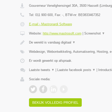
Gouverneur Verwilghensingel 30A
,
3500
Hasselt
(
Limburg
Tel:
011 900 600
, Fax:
-
, BTW-nr:
BE0833467352
E-mail › Mastronardi Software
Website:
http://www.mastrosoft.com
|
Screenshot
▼
De wereld is vandaag digitaal
▼
Webdesign, Webontwikkeling, Automatisering, Hosting,
Er wordt gewerkt op afspraak.
Laatste tweets
▼
|
Laatste facebook posts
▼
|
Introduct
Sociale media:
BEKIJK VOLLEDIG PROFIEL