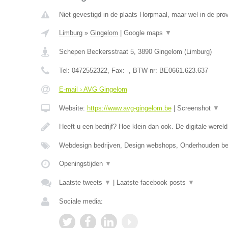
Niet gevestigd in de plaats Horpmaal, maar wel in de pro
Limburg
»
Gingelom
|
Google maps
▼
Schepen Beckersstraat 5
,
3890
Gingelom
(
Limburg
)
Tel:
0472552322
, Fax:
-
, BTW-nr:
BE0661.623.637
E-mail › AVG Gingelom
Website:
https://www.avg-gingelom.be
|
Screenshot
▼
Heeft u een bedrijf? Hoe klein dan ook. De digitale wereld
Webdesign bedrijven, Design webshops, Onderhouden b
Openingstijden
▼
Laatste tweets
▼
|
Laatste facebook posts
▼
Sociale media: