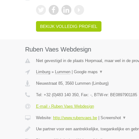
BEKIJK VOLLEDIG PROFIEL
Ruben Vaes Webdesign
Niet gevestigd in de plaats Horpmaal, maar wel in de pro
Limburg
»
Lummen
|
Google maps
▼
Nieuwstraat 85
,
3560
Lummen
(
Limburg
)
Tel:
+32 (0)483 140 350
, Fax:
-
, BTW-nr:
BE0897901185
E-mail › Ruben Vaes Webdesign
Website:
http://www.rubenvaes.be
|
Screenshot
▼
Uw partner voor een aantrekkelijke, toegankelijke en gebr