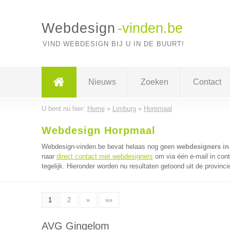
Webdesign
-vinden.be
VIND WEBDESIGN BIJ U IN DE BUURT!
Nieuws
Zoeken
Contact
U bent nu hier:
Home
»
Limburg
»
Horpmaal
Webdesign Horpmaal
Webdesign-vinden.be bevat helaas nog geen
webdesigners in
naar
direct contact met webdesigners
om via één e-mail in con
tegelijk. Hieronder worden nu resultaten getoond uit de provinci
1
2
»
»»
AVG Gingelom