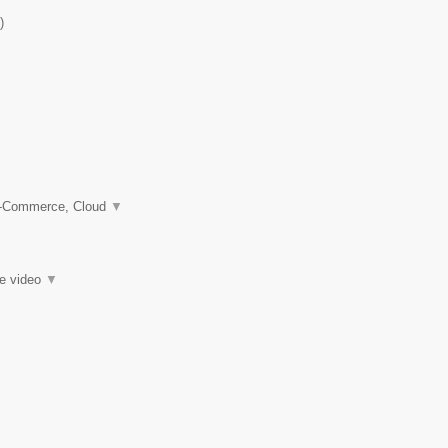
)
 e-Commerce, Cloud
▼
ie video
▼