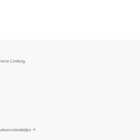
vincie Limburg.
uikersvriendelijke
▼