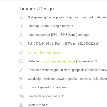
Timmers Design
Niet gevestigd in de plaats Horpmaal, maar wel in de pro
Limburg
»
Ham
|
Google maps
▼
Lambertusstraat 5/301
,
3945
Ham
(
Limburg
)
Tel:
0476/54.86.43
, Fax:
-
, BTW-nr:
BE1040022716
E-mail › Timmers Design
Website:
https://timmersdesign.be
|
Screenshot
▼
Freelance webdesigner in Ham, gespecialiseerd in maat
webdesign, website ontwerp, grafisch ontwerp, huisstijl/l
Er wordt gewerkt op afspraak.
Laatste facebook posts
▼
Sociale media: