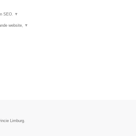
 en SEO.
▼
ande website,
▼
vincie Limburg.