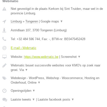
Webmatic
Niet gevestigd in de plaats Kerkom bij Sint Truiden, maar wel in de
provincie Limburg.
Limburg
»
Tongeren
|
Google maps
▼
Astridlaan 107
,
3700
Tongeren
(
Limburg
)
Tel:
+32 484 596 744
, Fax:
-
, BTW-nr:
BE0475452428
E-mail › Webmatic
Website:
https://www.webmatic.be
|
Screenshot
▼
Webmatic bouwt succesvolle websites voor KMO's op zoek naar
groei. Via
▼
Webdesign - WordPress, Webshop - Woocommerce, Hosting en
Onderhoud, Online
▼
Openingstijden
▼
Laatste tweets
▼
|
Laatste facebook posts
▼