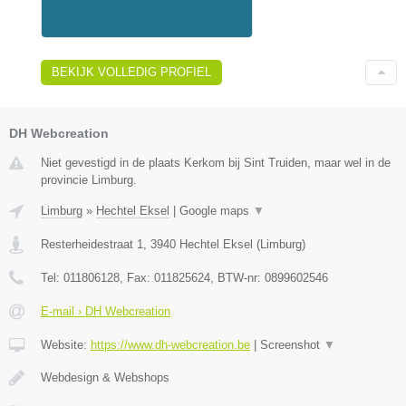
BEKIJK VOLLEDIG PROFIEL
DH Webcreation
Niet gevestigd in de plaats Kerkom bij Sint Truiden, maar wel in de
provincie Limburg.
Limburg
»
Hechtel Eksel
|
Google maps
▼
Resterheidestraat 1
,
3940
Hechtel Eksel
(
Limburg
)
Tel:
011806128
, Fax:
011825624
, BTW-nr:
0899602546
E-mail › DH Webcreation
Website:
https://www.dh-webcreation.be
|
Screenshot
▼
Webdesign & Webshops