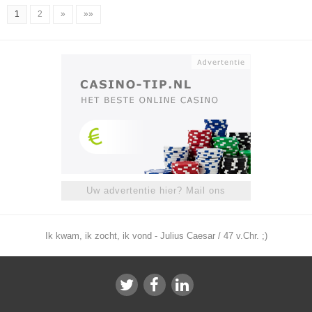
1
2
»
»»
Uw advertentie hier? Mail ons
Ik kwam, ik zocht, ik vond - Julius Caesar / 47 v.Chr. ;)