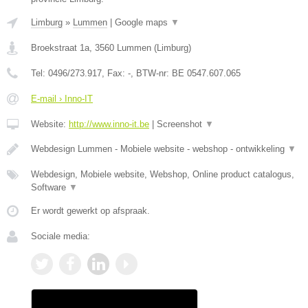
Limburg
»
Lummen
|
Google maps
▼
Broekstraat 1a
,
3560
Lummen
(
Limburg
)
Tel:
0496/273.917
, Fax:
-
, BTW-nr:
BE 0547.607.065
E-mail › Inno-IT
Website:
http://www.inno-it.be
|
Screenshot
▼
Webdesign Lummen - Mobiele website - webshop - ontwikkeling
▼
Webdesign, Mobiele website, Webshop, Online product catalogus,
Software
▼
Er wordt gewerkt op afspraak.
Sociale media: