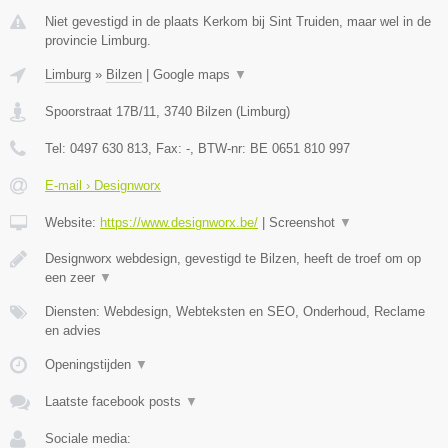
Niet gevestigd in de plaats Kerkom bij Sint Truiden, maar wel in de
provincie Limburg.
Limburg
»
Bilzen
|
Google maps
▼
Spoorstraat 17B/11
,
3740
Bilzen
(
Limburg
)
Tel:
0497 630 813
, Fax:
-
, BTW-nr:
BE 0651 810 997
E-mail › Designworx
Website:
https://www.designworx.be/
|
Screenshot
▼
Designworx webdesign, gevestigd te Bilzen, heeft de troef om op
een zeer
▼
Diensten: Webdesign, Webteksten en SEO, Onderhoud, Reclame
en advies
Openingstijden
▼
Laatste facebook posts
▼
Sociale media: