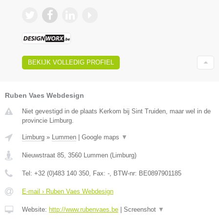
BEKIJK VOLLEDIG PROFIEL
Ruben Vaes Webdesign
Niet gevestigd in de plaats Kerkom bij Sint Truiden, maar wel in de
provincie Limburg.
Limburg
»
Lummen
|
Google maps
▼
Nieuwstraat 85
,
3560
Lummen
(
Limburg
)
Tel:
+32 (0)483 140 350
, Fax:
-
, BTW-nr:
BE0897901185
E-mail › Ruben Vaes Webdesign
Website:
http://www.rubenvaes.be
|
Screenshot
▼