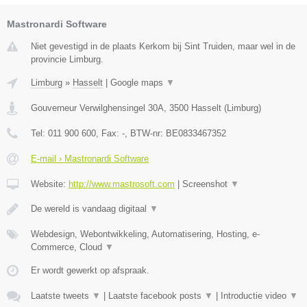
Mastronardi Software
Niet gevestigd in de plaats Kerkom bij Sint Truiden, maar wel in de
provincie Limburg.
Limburg
»
Hasselt
|
Google maps
▼
Gouverneur Verwilghensingel 30A
,
3500
Hasselt
(
Limburg
)
Tel:
011 900 600
, Fax:
-
, BTW-nr:
BE0833467352
E-mail › Mastronardi Software
Website:
http://www.mastrosoft.com
|
Screenshot
▼
De wereld is vandaag digitaal
▼
Webdesign, Webontwikkeling, Automatisering, Hosting, e-
Commerce, Cloud
▼
Er wordt gewerkt op afspraak.
Laatste tweets
▼
|
Laatste facebook posts
▼
|
Introductie video
▼