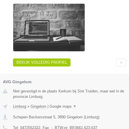
BEKIJK VOLLEDIG PROFIEL
AVG Gingelom
Niet gevestigd in de plaats Kerkom bij Sint Truiden, maar wel in de
provincie Limburg.
Limburg
»
Gingelom
|
Google maps
▼
Schepen Beckersstraat 5
,
3890
Gingelom
(
Limburg
)
Tel:
0472552322
, Fax:
-
, BTW-nr:
BE0661.623.637