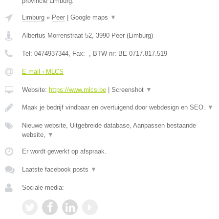
provincie Limburg.
Limburg
»
Peer
|
Google maps
▼
Albertus Morrenstraat 52
,
3990
Peer
(
Limburg
)
Tel:
0474937344
, Fax:
-
, BTW-nr:
BE 0717.817.519
E-mail › MLCS
Website:
https://www.mlcs.be
|
Screenshot
▼
Maak je bedrijf vindbaar en overtuigend door webdesign en SEO.
▼
Nieuwe website, Uitgebreide database, Aanpassen bestaande
website,
▼
Er wordt gewerkt op afspraak.
Laatste facebook posts
▼
Sociale media: