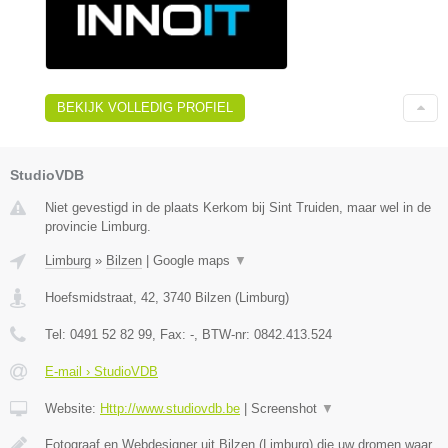
BEKIJK VOLLEDIG PROFIEL
StudioVDB
Niet gevestigd in de plaats Kerkom bij Sint Truiden, maar wel in de
provincie Limburg.
Limburg
»
Bilzen
|
Google maps
▼
Hoefsmidstraat, 42
,
3740
Bilzen
(
Limburg
)
Tel:
0491 52 82 99
, Fax:
-
, BTW-nr:
0842.413.524
E-mail › StudioVDB
Website:
Http://www.studiovdb.be
|
Screenshot
▼
Fotograaf en Webdesigner uit Bilzen (Limburg) die uw dromen waar