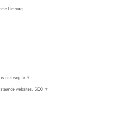
ncie Limburg.
 is niet weg te
▼
estaande websites, SEO
▼