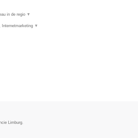
eau in de regio
▼
, Internetmarketing
▼
ncie Limburg.