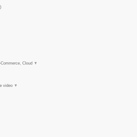
)
 e-Commerce, Cloud
▼
ie video
▼