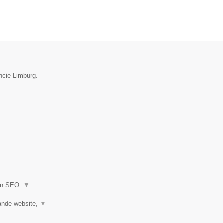
ncie Limburg.
 en SEO.
▼
ande website,
▼