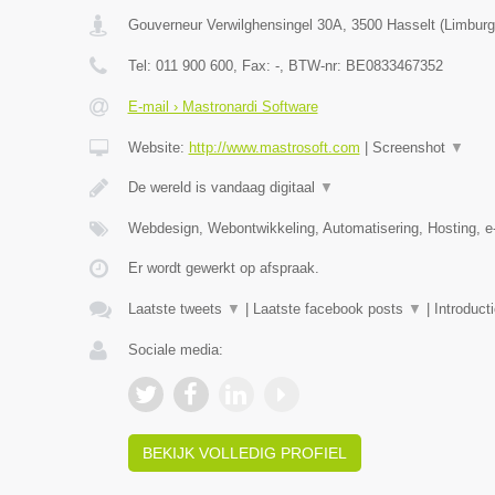
Gouverneur Verwilghensingel 30A
,
3500
Hasselt
(
Limburg
Tel:
011 900 600
, Fax:
-
, BTW-nr:
BE0833467352
E-mail › Mastronardi Software
Website:
http://www.mastrosoft.com
|
Screenshot
▼
De wereld is vandaag digitaal
▼
Webdesign, Webontwikkeling, Automatisering, Hosting,
Er wordt gewerkt op afspraak.
Laatste tweets
▼
|
Laatste facebook posts
▼
|
Introduct
Sociale media:
BEKIJK VOLLEDIG PROFIEL