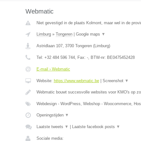
Webmatic
Niet gevestigd in de plaats Kolmont, maar wel in de provi
Limburg
»
Tongeren
|
Google maps
▼
Astridlaan 107
,
3700
Tongeren
(
Limburg
)
Tel:
+32 484 596 744
, Fax:
-
, BTW-nr:
BE0475452428
E-mail › Webmatic
Website:
https://www.webmatic.be
|
Screenshot
▼
Webmatic bouwt succesvolle websites voor KMO's op zoe
Webdesign - WordPress, Webshop - Woocommerce, Host
Openingstijden
▼
Laatste tweets
▼
|
Laatste facebook posts
▼
Sociale media: