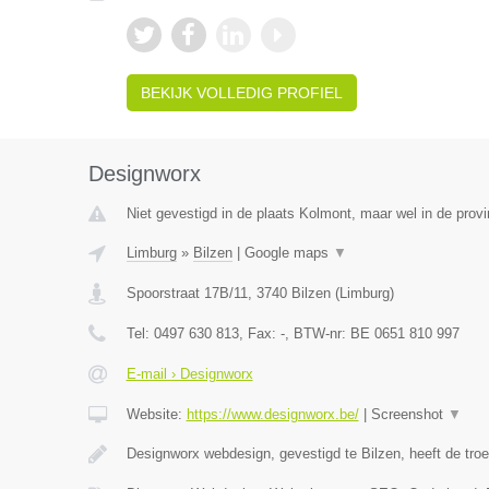
BEKIJK VOLLEDIG PROFIEL
Designworx
Niet gevestigd in de plaats Kolmont, maar wel in de provi
Limburg
»
Bilzen
|
Google maps
▼
Spoorstraat 17B/11
,
3740
Bilzen
(
Limburg
)
Tel:
0497 630 813
, Fax:
-
, BTW-nr:
BE 0651 810 997
E-mail › Designworx
Website:
https://www.designworx.be/
|
Screenshot
▼
Designworx webdesign, gevestigd te Bilzen, heeft de tro