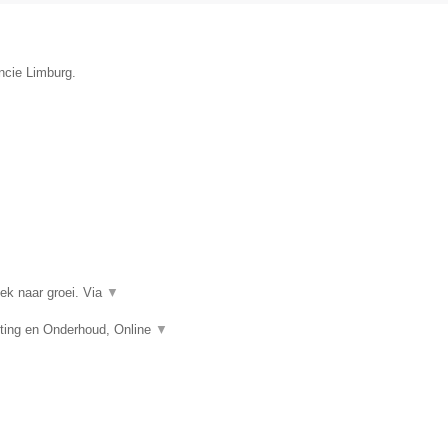
ncie Limburg.
k naar groei. Via
▼
ing en Onderhoud, Online
▼