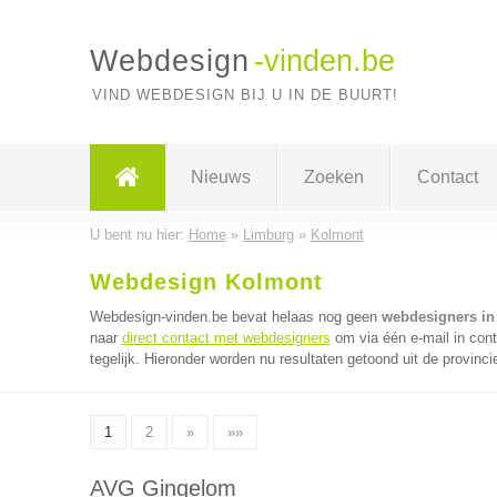
Webdesign
-vinden.be
VIND WEBDESIGN BIJ U IN DE BUURT!
Nieuws
Zoeken
Contact
U bent nu hier:
Home
»
Limburg
»
Kolmont
Webdesign Kolmont
Webdesign-vinden.be bevat helaas nog geen
webdesigners in
naar
direct contact met webdesigners
om via één e-mail in con
tegelijk. Hieronder worden nu resultaten getoond uit de provinci
1
2
»
»»
AVG Gingelom