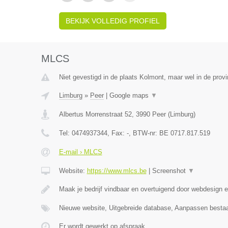
BEKIJK VOLLEDIG PROFIEL
MLCS
Niet gevestigd in de plaats Kolmont, maar wel in de provi
Limburg
»
Peer
|
Google maps
▼
Albertus Morrenstraat 52
,
3990
Peer
(
Limburg
)
Tel:
0474937344
, Fax:
-
, BTW-nr:
BE 0717.817.519
E-mail › MLCS
Website:
https://www.mlcs.be
|
Screenshot
▼
Maak je bedrijf vindbaar en overtuigend door webdesign
Nieuwe website, Uitgebreide database, Aanpassen besta
Er wordt gewerkt op afspraak.