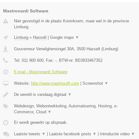
Mastronardi Software
Niet gevestigd in de plaats Koninksem, maar wel in de provincie
Limburg.
Limburg
»
Hasselt
|
Google maps
▼
Gouverneur Verwilghensingel 30A
,
3500
Hasselt
(
Limburg
)
Tel:
011 900 600
, Fax:
-
, BTW-nr:
BE0833467352
E-mail › Mastronardi Software
Website:
http://www.mastrosoft.com
|
Screenshot
▼
De wereld is vandaag digitaal
▼
Webdesign, Webontwikkeling, Automatisering, Hosting, e-
Commerce, Cloud
▼
Er wordt gewerkt op afspraak.
Laatste tweets
▼
|
Laatste facebook posts
▼
|
Introductie video
▼