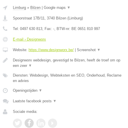
Limburg
»
Bilzen
|
Google maps
▼
Spoorstraat 17B/11
,
3740
Bilzen
(
Limburg
)
Tel:
0497 630 813
, Fax:
-
, BTW-nr:
BE 0651 810 997
E-mail › Designworx
Website:
https://www.designworx.be/
|
Screenshot
▼
Designworx webdesign, gevestigd te Bilzen, heeft de troef om op
een zeer
▼
Diensten: Webdesign, Webteksten en SEO, Onderhoud, Reclame
en advies
Openingstijden
▼
Laatste facebook posts
▼
Sociale media: