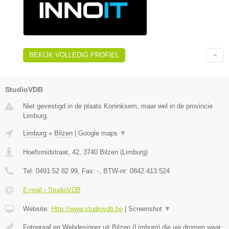
BEKIJK VOLLEDIG PROFIEL
StudioVDB
Niet gevestigd in de plaats Koninksem, maar wel in de provincie
Limburg.
Limburg
»
Bilzen
|
Google maps
▼
Hoefsmidstraat, 42
,
3740
Bilzen
(
Limburg
)
Tel:
0491 52 82 99
, Fax:
-
, BTW-nr:
0842.413.524
E-mail › StudioVDB
Website:
Http://www.studiovdb.be
|
Screenshot
▼
Fotograaf en Webdesigner uit Bilzen (Limburg) die uw dromen waar