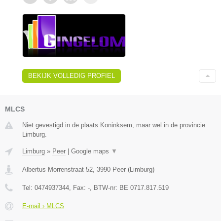
BEKIJK VOLLEDIG PROFIEL
MLCS
Niet gevestigd in de plaats Koninksem, maar wel in de provincie
Limburg.
Limburg
»
Peer
|
Google maps
▼
Albertus Morrenstraat 52
,
3990
Peer
(
Limburg
)
Tel:
0474937344
, Fax:
-
, BTW-nr:
BE 0717.817.519
E-mail › MLCS