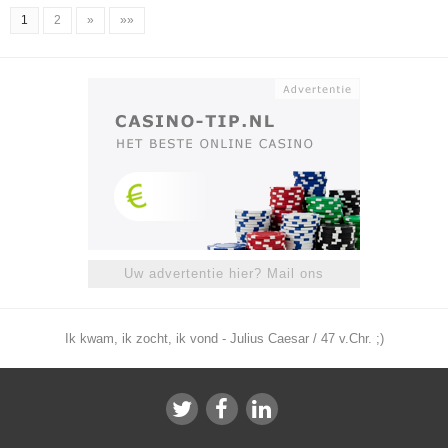
1
2
»
»»
Uw advertentie hier? Mail ons
Ik kwam, ik zocht, ik vond - Julius Caesar / 47 v.Chr. ;)