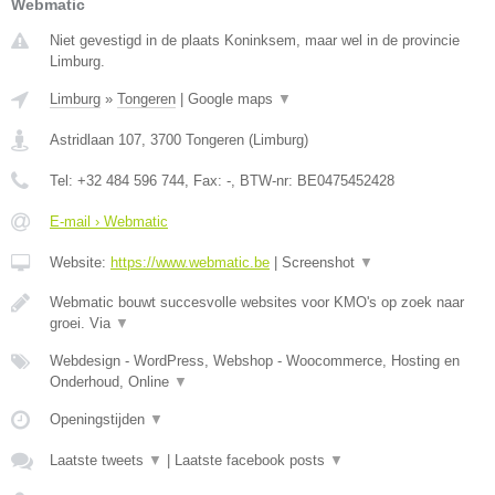
Webmatic
Niet gevestigd in de plaats Koninksem, maar wel in de provincie
Limburg.
Limburg
»
Tongeren
|
Google maps
▼
Astridlaan 107
,
3700
Tongeren
(
Limburg
)
Tel:
+32 484 596 744
, Fax:
-
, BTW-nr:
BE0475452428
E-mail › Webmatic
Website:
https://www.webmatic.be
|
Screenshot
▼
Webmatic bouwt succesvolle websites voor KMO's op zoek naar
groei. Via
▼
Webdesign - WordPress, Webshop - Woocommerce, Hosting en
Onderhoud, Online
▼
Openingstijden
▼
Laatste tweets
▼
|
Laatste facebook posts
▼