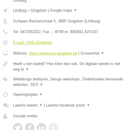
Limburg.
Limburg
»
Gingelom
|
Google maps
▼
Schepen Beckersstraat 5
,
3890
Gingelom
(
Limburg
)
Tel:
0472552322
, Fax:
-
, BTW-nr:
BE0661.623.637
E-mail › AVG Gingelom
Website:
https://www.avg-gingelom.be
|
Screenshot
▼
Heeft u een bedrijf? Hoe klein dan ook. De digitale wereld is niet
weg te
▼
Webdesign bedrijven, Design webshops, Onderhouden bestaande
websites, SEO
▼
Openingstijden
▼
Laatste tweets
▼
|
Laatste facebook posts
▼
Sociale media: