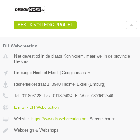
BEKIJK VOLLEDIG PROFIEL
DH Webcreation
Niet gevestigd in de plaats Koninksem, maar wel in de provincie
Limburg.
Limburg
»
Hechtel Eksel
|
Google maps
▼
Resterheidestraat 1
,
3940
Hechtel Eksel
(
Limburg
)
Tel:
011806128
, Fax:
011825624
, BTW-nr:
0899602546
E-mail › DH Webcreation
Website:
https://www.dh-webcreation.be
|
Screenshot
▼
Webdesign & Webshops