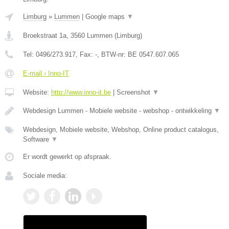
Limburg
»
Lummen
|
Google maps
▼
Broekstraat 1a
,
3560
Lummen
(
Limburg
)
Tel:
0496/273.917
, Fax:
-
, BTW-nr:
BE 0547.607.065
E-mail › Inno-IT
Website:
http://www.inno-it.be
|
Screenshot
▼
Webdesign Lummen - Mobiele website - webshop - ontwikkeling
▼
Webdesign, Mobiele website, Webshop, Online product catalogus,
Software
▼
Er wordt gewerkt op afspraak.
Sociale media: