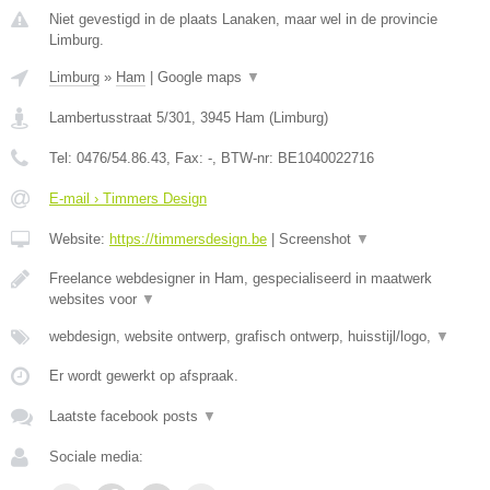
Niet gevestigd in de plaats Lanaken, maar wel in de provincie
Limburg.
Limburg
»
Ham
|
Google maps
▼
Lambertusstraat 5/301
,
3945
Ham
(
Limburg
)
Tel:
0476/54.86.43
, Fax:
-
, BTW-nr:
BE1040022716
E-mail › Timmers Design
Website:
https://timmersdesign.be
|
Screenshot
▼
Freelance webdesigner in Ham, gespecialiseerd in maatwerk
websites voor
▼
webdesign, website ontwerp, grafisch ontwerp, huisstijl/logo,
▼
Er wordt gewerkt op afspraak.
Laatste facebook posts
▼
Sociale media: