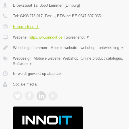
Broekstraat 1a
,
3560
Lummen
(
Limburg
)
Tel:
0496/273.917
, Fax:
-
, BTW-nr:
BE 0547.607.065
E-mail › Inno-IT
Website:
http://www.inno-it.be
|
Screenshot
▼
Webdesign Lummen - Mobiele website - webshop - ontwikkeling
▼
Webdesign, Mobiele website, Webshop, Online product catalogus,
Software
▼
Er wordt gewerkt op afspraak.
Sociale media: