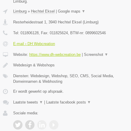
Limburg.
Limburg
»
Hechtel Eksel
|
Google maps
▼
Resterheidestraat 1
,
3940
Hechtel Eksel
(
Limburg
)
Tel:
011806128
, Fax:
011825624
, BTW-nr:
0899602546
E-mail › DH Webcreation
Website:
https://www.dh-webcreation.be
|
Screenshot
▼
Webdesign & Webshops
Diensten: Webdesign, Webshop, SEO, CMS, Social Media,
Domeinnamen & Webhosting
Er wordt gewerkt op afspraak.
Laatste tweets
▼
|
Laatste facebook posts
▼
Sociale media: