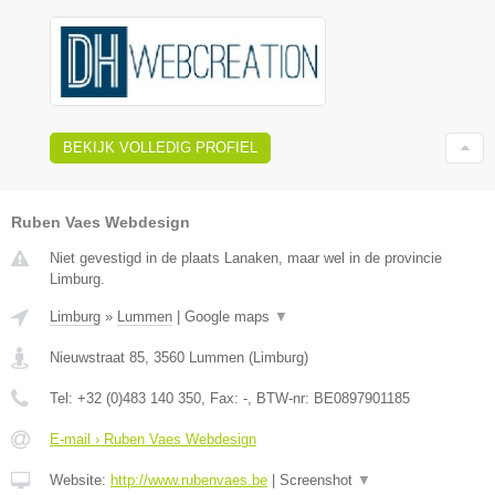
BEKIJK VOLLEDIG PROFIEL
Ruben Vaes Webdesign
Niet gevestigd in de plaats Lanaken, maar wel in de provincie
Limburg.
Limburg
»
Lummen
|
Google maps
▼
Nieuwstraat 85
,
3560
Lummen
(
Limburg
)
Tel:
+32 (0)483 140 350
, Fax:
-
, BTW-nr:
BE0897901185
E-mail › Ruben Vaes Webdesign
Website:
http://www.rubenvaes.be
|
Screenshot
▼