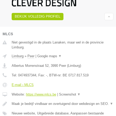
BEKIJK VOLLEDIG PROFIEL
MLCS
Niet gevestigd in de plaats Lanaken, maar wel in de provincie
Limburg.
Limburg
»
Peer
|
Google maps
▼
Albertus Morrenstraat 52
,
3990
Peer
(
Limburg
)
Tel:
0474937344
, Fax:
-
, BTW-nr:
BE 0717.817.519
E-mail › MLCS
Website:
https://www.mlcs.be
|
Screenshot
▼
Maak je bedrijf vindbaar en overtuigend door webdesign en SEO.
▼
Nieuwe website, Uitgebreide database, Aanpassen bestaande