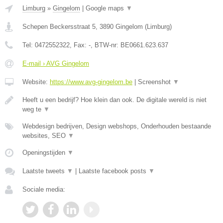
Limburg
»
Gingelom
|
Google maps
▼
Schepen Beckersstraat 5
,
3890
Gingelom
(
Limburg
)
Tel:
0472552322
, Fax:
-
, BTW-nr:
BE0661.623.637
E-mail › AVG Gingelom
Website:
https://www.avg-gingelom.be
|
Screenshot
▼
Heeft u een bedrijf? Hoe klein dan ook. De digitale wereld is niet
weg te
▼
Webdesign bedrijven, Design webshops, Onderhouden bestaande
websites, SEO
▼
Openingstijden
▼
Laatste tweets
▼
|
Laatste facebook posts
▼
Sociale media: