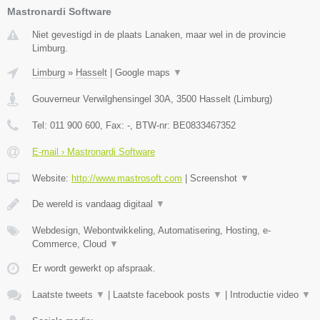
Mastronardi Software
Niet gevestigd in de plaats Lanaken, maar wel in de provincie
Limburg.
Limburg
»
Hasselt
|
Google maps
▼
Gouverneur Verwilghensingel 30A
,
3500
Hasselt
(
Limburg
)
Tel:
011 900 600
, Fax:
-
, BTW-nr:
BE0833467352
E-mail › Mastronardi Software
Website:
http://www.mastrosoft.com
|
Screenshot
▼
De wereld is vandaag digitaal
▼
Webdesign, Webontwikkeling, Automatisering, Hosting, e-
Commerce, Cloud
▼
Er wordt gewerkt op afspraak.
Laatste tweets
▼
|
Laatste facebook posts
▼
|
Introductie video
▼