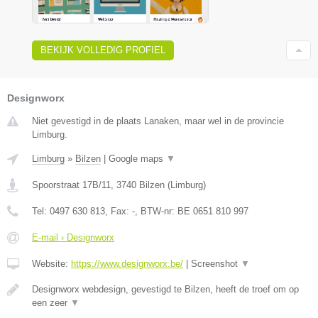
BEKIJK VOLLEDIG PROFIEL
Designworx
Niet gevestigd in de plaats Lanaken, maar wel in de provincie
Limburg.
Limburg
»
Bilzen
|
Google maps
▼
Spoorstraat 17B/11
,
3740
Bilzen
(
Limburg
)
Tel:
0497 630 813
, Fax:
-
, BTW-nr:
BE 0651 810 997
E-mail › Designworx
Website:
https://www.designworx.be/
|
Screenshot
▼
Designworx webdesign, gevestigd te Bilzen, heeft de troef om op
een zeer
▼