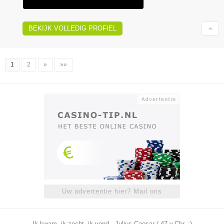
BEKIJK VOLLEDIG PROFIEL
1
2
»
»»
Uw advertentie hier? Mail ons
Ik kwam, ik zocht, ik vond - Julius Caesar / 47 v.Chr. ;)