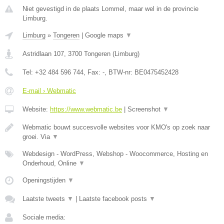
Niet gevestigd in de plaats Lommel, maar wel in de provincie
Limburg.
Limburg
»
Tongeren
|
Google maps
▼
Astridlaan 107
,
3700
Tongeren
(
Limburg
)
Tel:
+32 484 596 744
, Fax:
-
, BTW-nr:
BE0475452428
E-mail › Webmatic
Website:
https://www.webmatic.be
|
Screenshot
▼
Webmatic bouwt succesvolle websites voor KMO's op zoek naar
groei. Via
▼
Webdesign - WordPress, Webshop - Woocommerce, Hosting en
Onderhoud, Online
▼
Openingstijden
▼
Laatste tweets
▼
|
Laatste facebook posts
▼
Sociale media: