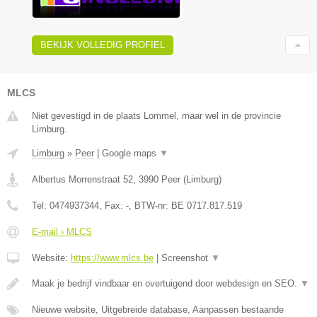
BEKIJK VOLLEDIG PROFIEL
MLCS
Niet gevestigd in de plaats Lommel, maar wel in de provincie
Limburg.
Limburg
»
Peer
|
Google maps
▼
Albertus Morrenstraat 52
,
3990
Peer
(
Limburg
)
Tel:
0474937344
, Fax:
-
, BTW-nr:
BE 0717.817.519
E-mail › MLCS
Website:
https://www.mlcs.be
|
Screenshot
▼
Maak je bedrijf vindbaar en overtuigend door webdesign en SEO.
▼
Nieuwe website, Uitgebreide database, Aanpassen bestaande