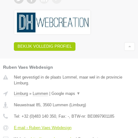
BEKIJK VOLLEDIG PROFIEL
Ruben Vaes Webdesign
Niet gevestigd in de plaats Lommel, maar wel in de provincie
Limburg.
Limburg
»
Lummen
|
Google maps
▼
Nieuwstraat 85
,
3560
Lummen
(
Limburg
)
Tel:
+32 (0)483 140 350
, Fax:
-
, BTW-nr:
BE0897901185
E-mail › Ruben Vaes Webdesign