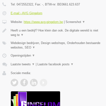
Tel:
0472552322
, Fax:
-
, BTW-nr:
BE0661.623.637
E-mail › AVG Gingelom
Website:
https://www.avg-gingelom.be
|
Screenshot
▼
Heeft u een bedrijf? Hoe klein dan ook. De digitale wereld is niet
weg te
▼
Webdesign bedrijven, Design webshops, Onderhouden bestaande
websites, SEO
▼
Openingstijden
▼
Laatste tweets
▼
|
Laatste facebook posts
▼
Sociale media: