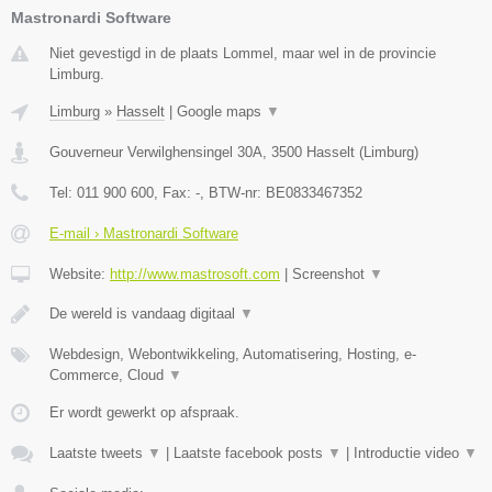
Mastronardi Software
Niet gevestigd in de plaats Lommel, maar wel in de provincie
Limburg.
Limburg
»
Hasselt
|
Google maps
▼
Gouverneur Verwilghensingel 30A
,
3500
Hasselt
(
Limburg
)
Tel:
011 900 600
, Fax:
-
, BTW-nr:
BE0833467352
E-mail › Mastronardi Software
Website:
http://www.mastrosoft.com
|
Screenshot
▼
De wereld is vandaag digitaal
▼
Webdesign, Webontwikkeling, Automatisering, Hosting, e-
Commerce, Cloud
▼
Er wordt gewerkt op afspraak.
Laatste tweets
▼
|
Laatste facebook posts
▼
|
Introductie video
▼