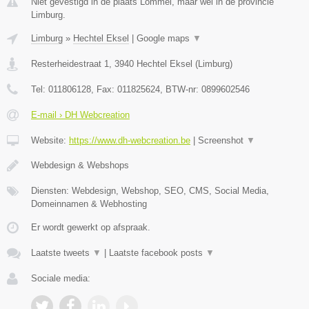
Niet gevestigd in de plaats Lommel, maar wel in de provincie
Limburg.
Limburg
»
Hechtel Eksel
|
Google maps
▼
Resterheidestraat 1
,
3940
Hechtel Eksel
(
Limburg
)
Tel:
011806128
, Fax:
011825624
, BTW-nr:
0899602546
E-mail › DH Webcreation
Website:
https://www.dh-webcreation.be
|
Screenshot
▼
Webdesign & Webshops
Diensten: Webdesign, Webshop, SEO, CMS, Social Media,
Domeinnamen & Webhosting
Er wordt gewerkt op afspraak.
Laatste tweets
▼
|
Laatste facebook posts
▼
Sociale media: