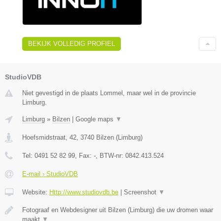
BEKIJK VOLLEDIG PROFIEL
StudioVDB
Niet gevestigd in de plaats Lommel, maar wel in de provincie
Limburg.
Limburg
»
Bilzen
|
Google maps
▼
Hoefsmidstraat, 42
,
3740
Bilzen
(
Limburg
)
Tel:
0491 52 82 99
, Fax:
-
, BTW-nr:
0842.413.524
E-mail › StudioVDB
Website:
Http://www.studiovdb.be
|
Screenshot
▼
Fotograaf en Webdesigner uit Bilzen (Limburg) die uw dromen waar
maakt
▼