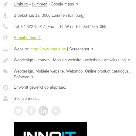
Limburg
»
Lummen
|
Google maps
▼
Broekstraat 1a
,
3560
Lummen
(
Limburg
)
Tel:
0496/273.917
, Fax:
-
, BTW-nr:
BE 0547.607.065
E-mail › Inno-IT
Website:
http://www.inno-it.be
|
Screenshot
▼
Webdesign Lummen - Mobiele website - webshop - ontwikkeling
▼
Webdesign, Mobiele website, Webshop, Online product catalogus,
Software
▼
Er wordt gewerkt op afspraak.
Sociale media: