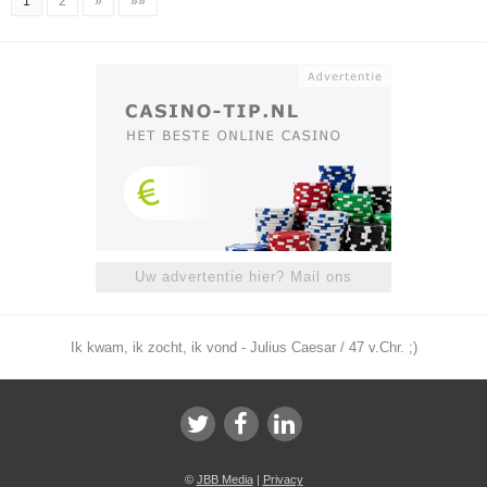
1
2
»
»»
Uw advertentie hier? Mail ons
Ik kwam, ik zocht, ik vond - Julius Caesar / 47 v.Chr. ;)
©
JBB Media
|
Privacy