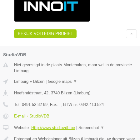
BEKIJK VOLLEDIG PROFIEL
StudioVDB
Niet gevestigd in de plaats Montenaken, maar wel in de provincie
Limburg.
Limburg
»
Bilzen
|
Google maps
▼
Hoefsmidstraat, 42
,
3740
Bilzen
(
Limburg
)
Tel:
0491 52 82 99
, Fax:
-
, BTW-nr:
0842.413.524
E-mail › StudioVDB
Website:
Http://www.studiovdb.be
|
Screenshot
▼
Fotograaf en Webdesigner uit Bilzen (Limburg) die uw dromen waar