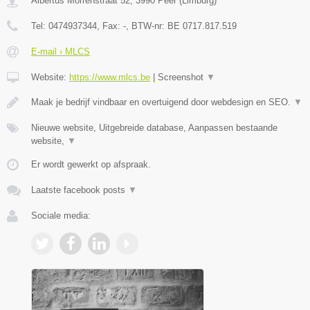
Albertus Morrenstraat 52
,
3990
Peer
(
Limburg
)
Tel:
0474937344
, Fax:
-
, BTW-nr:
BE 0717.817.519
E-mail › MLCS
Website:
https://www.mlcs.be
|
Screenshot
▼
Maak je bedrijf vindbaar en overtuigend door webdesign en SEO.
▼
Nieuwe website, Uitgebreide database, Aanpassen bestaande
website,
▼
Er wordt gewerkt op afspraak.
Laatste facebook posts
▼
Sociale media: