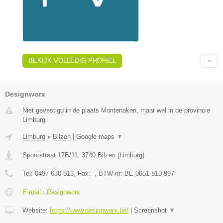
BEKIJK VOLLEDIG PROFIEL
Designworx
Niet gevestigd in de plaats Montenaken, maar wel in de provincie
Limburg.
Limburg
»
Bilzen
|
Google maps
▼
Spoorstraat 17B/11
,
3740
Bilzen
(
Limburg
)
Tel:
0497 630 813
, Fax:
-
, BTW-nr:
BE 0651 810 997
E-mail › Designworx
Website:
https://www.designworx.be/
|
Screenshot
▼