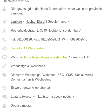
DH Webcreation
Niet gevestigd in de plaats Montenaken, maar wel in de provincie
Limburg.
Limburg
»
Hechtel Eksel
|
Google maps
▼
Resterheidestraat 1
,
3940
Hechtel Eksel
(
Limburg
)
Tel:
011806128
, Fax:
011825624
, BTW-nr:
0899602546
E-mail › DH Webcreation
Website:
https://www.dh-webcreation.be
|
Screenshot
▼
Webdesign & Webshops
Diensten: Webdesign, Webshop, SEO, CMS, Social Media,
Domeinnamen & Webhosting
Er wordt gewerkt op afspraak.
Laatste tweets
▼
|
Laatste facebook posts
▼
Sociale media: