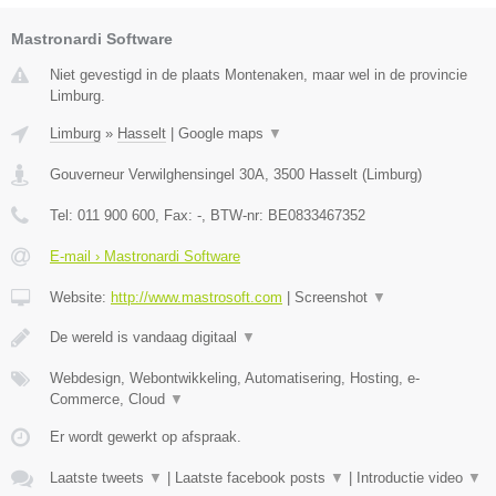
Mastronardi Software
Niet gevestigd in de plaats Montenaken, maar wel in de provincie
Limburg.
Limburg
»
Hasselt
|
Google maps
▼
Gouverneur Verwilghensingel 30A
,
3500
Hasselt
(
Limburg
)
Tel:
011 900 600
, Fax:
-
, BTW-nr:
BE0833467352
E-mail › Mastronardi Software
Website:
http://www.mastrosoft.com
|
Screenshot
▼
De wereld is vandaag digitaal
▼
Webdesign, Webontwikkeling, Automatisering, Hosting, e-
Commerce, Cloud
▼
Er wordt gewerkt op afspraak.
Laatste tweets
▼
|
Laatste facebook posts
▼
|
Introductie video
▼