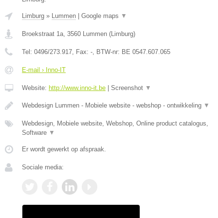
Limburg
»
Lummen
|
Google maps
▼
Broekstraat 1a
,
3560
Lummen
(
Limburg
)
Tel:
0496/273.917
, Fax:
-
, BTW-nr:
BE 0547.607.065
E-mail › Inno-IT
Website:
http://www.inno-it.be
|
Screenshot
▼
Webdesign Lummen - Mobiele website - webshop - ontwikkeling
▼
Webdesign, Mobiele website, Webshop, Online product catalogus,
Software
▼
Er wordt gewerkt op afspraak.
Sociale media: