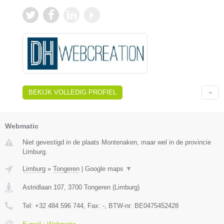
BEKIJK VOLLEDIG PROFIEL
Webmatic
Niet gevestigd in de plaats Montenaken, maar wel in de provincie
Limburg.
Limburg
»
Tongeren
|
Google maps
▼
Astridlaan 107
,
3700
Tongeren
(
Limburg
)
Tel:
+32 484 596 744
, Fax:
-
, BTW-nr:
BE0475452428