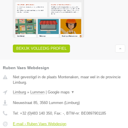
BEKIJK VOLLEDIG PROFIEL
Ruben Vaes Webdesign
Niet gevestigd in de plaats Montenaken, maar wel in de provincie
Limburg.
Limburg
»
Lummen
|
Google maps
▼
Nieuwstraat 85
,
3560
Lummen
(
Limburg
)
Tel:
+32 (0)483 140 350
, Fax:
-
, BTW-nr:
BE0897901185
E-mail › Ruben Vaes Webdesign