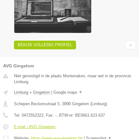
BEKIJK VOLLEDIG PROFIEL
AVG Gingelom
Niet gevestigd in de plaats Montenaken, maar wel in de provincie
Limburg.
Limburg
»
Gingelom
|
Google maps
▼
Schepen Beckersstraat 5
,
3890
Gingelom
(
Limburg
)
Tel:
0472552322
, Fax:
-
, BTW-nr:
BE0661.623.637
E-mail › AVG Gingelom
Website:
https://www.avg-gingelom.be
|
Screenshot
▼