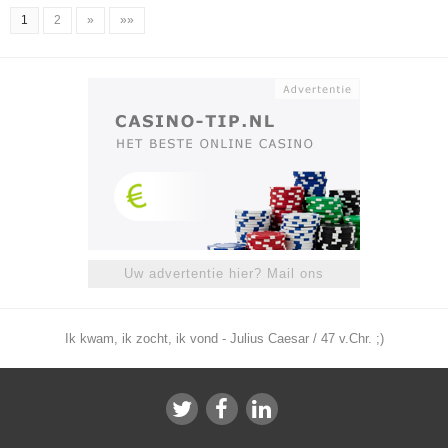
1
2
»
»»
Uw advertentie hier? Mail ons
Ik kwam, ik zocht, ik vond - Julius Caesar / 47 v.Chr. ;)