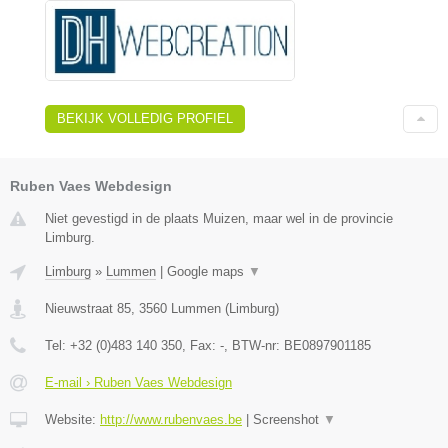
BEKIJK VOLLEDIG PROFIEL
Ruben Vaes Webdesign
Niet gevestigd in de plaats Muizen, maar wel in de provincie
Limburg.
Limburg
»
Lummen
|
Google maps
▼
Nieuwstraat 85
,
3560
Lummen
(
Limburg
)
Tel:
+32 (0)483 140 350
, Fax:
-
, BTW-nr:
BE0897901185
E-mail › Ruben Vaes Webdesign
Website:
http://www.rubenvaes.be
|
Screenshot
▼