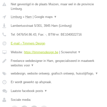
Niet gevestigd in de plaats Muizen, maar wel in de provincie
Limburg.
Limburg
»
Ham
|
Google maps
▼
Lambertusstraat 5/301
,
3945
Ham
(
Limburg
)
Tel:
0476/54.86.43
, Fax:
-
, BTW-nr:
BE1040022716
E-mail › Timmers Design
Website:
https://timmersdesign.be
|
Screenshot
▼
Freelance webdesigner in Ham, gespecialiseerd in maatwerk
websites voor
▼
webdesign, website ontwerp, grafisch ontwerp, huisstijl/logo,
▼
Er wordt gewerkt op afspraak.
Laatste facebook posts
▼
Sociale media: