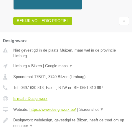
BEKIJK VOLLEDIG PROFIEL
Designworx
Niet gevestigd in de plaats Muizen, maar wel in de provincie
Limburg.
Limburg
»
Bilzen
|
Google maps
▼
Spoorstraat 17B/11
,
3740
Bilzen
(
Limburg
)
Tel:
0497 630 813
, Fax:
-
, BTW-nr:
BE 0651 810 997
E-mail › Designworx
Website:
https://www.designworx.be/
|
Screenshot
▼
Designworx webdesign, gevestigd te Bilzen, heeft de troef om op
een zeer
▼