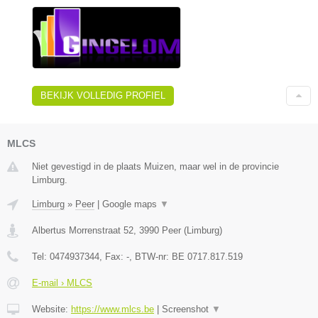
BEKIJK VOLLEDIG PROFIEL
MLCS
Niet gevestigd in de plaats Muizen, maar wel in de provincie
Limburg.
Limburg
»
Peer
|
Google maps
▼
Albertus Morrenstraat 52
,
3990
Peer
(
Limburg
)
Tel:
0474937344
, Fax:
-
, BTW-nr:
BE 0717.817.519
E-mail › MLCS
Website:
https://www.mlcs.be
|
Screenshot
▼