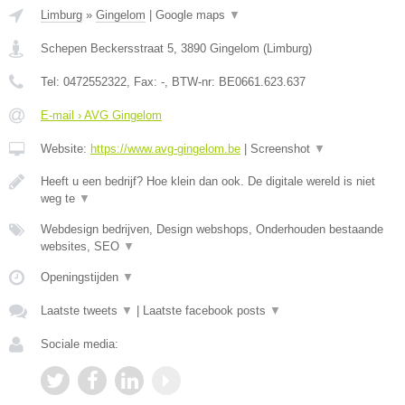
Limburg
»
Gingelom
|
Google maps
▼
Schepen Beckersstraat 5
,
3890
Gingelom
(
Limburg
)
Tel:
0472552322
, Fax:
-
, BTW-nr:
BE0661.623.637
E-mail › AVG Gingelom
Website:
https://www.avg-gingelom.be
|
Screenshot
▼
Heeft u een bedrijf? Hoe klein dan ook. De digitale wereld is niet
weg te
▼
Webdesign bedrijven, Design webshops, Onderhouden bestaande
websites, SEO
▼
Openingstijden
▼
Laatste tweets
▼
|
Laatste facebook posts
▼
Sociale media: