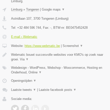
Limburg.
Limburg
»
Tongeren
|
Google maps
▼
Astridlaan 107
,
3700
Tongeren
(
Limburg
)
Tel:
+32 484 596 744
, Fax:
-
, BTW-nr:
BE0475452428
E-mail › Webmatic
Website:
https://www.webmatic.be
|
Screenshot
▼
Webmatic bouwt succesvolle websites voor KMO's op zoek naar
groei. Via
▼
Webdesign - WordPress, Webshop - Woocommerce, Hosting en
Onderhoud, Online
▼
Openingstijden
▼
Laatste tweets
▼
|
Laatste facebook posts
▼
Sociale media: