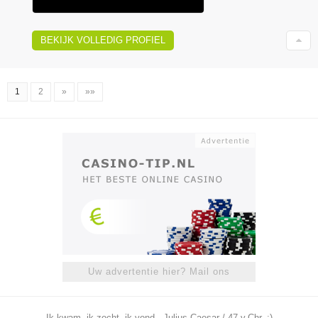
BEKIJK VOLLEDIG PROFIEL
1
2
»
»»
Uw advertentie hier? Mail ons
Ik kwam, ik zocht, ik vond - Julius Caesar / 47 v.Chr. ;)