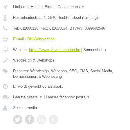
Limburg
»
Hechtel Eksel
|
Google maps
▼
Resterheidestraat 1
,
3940
Hechtel Eksel
(
Limburg
)
Tel:
011806128
, Fax:
011825624
, BTW-nr:
0899602546
E-mail › DH Webcreation
Website:
https://www.dh-webcreation.be
|
Screenshot
▼
Webdesign & Webshops
Diensten: Webdesign, Webshop, SEO, CMS, Social Media,
Domeinnamen & Webhosting
Er wordt gewerkt op afspraak.
Laatste tweets
▼
|
Laatste facebook posts
▼
Sociale media: