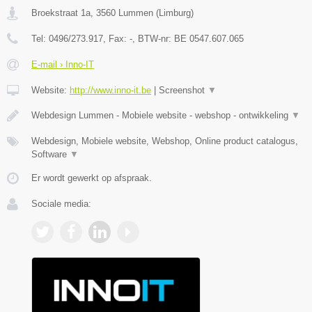
Broekstraat 1a
,
3560
Lummen
(
Limburg
)
Tel:
0496/273.917
, Fax:
-
, BTW-nr:
BE 0547.607.065
E-mail › Inno-IT
Website:
http://www.inno-it.be
|
Screenshot
▼
Webdesign Lummen - Mobiele website - webshop - ontwikkeling
▼
Webdesign, Mobiele website, Webshop, Online product catalogus,
Software
▼
Er wordt gewerkt op afspraak.
Sociale media: