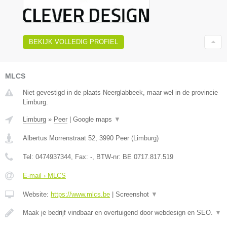
BEKIJK VOLLEDIG PROFIEL
MLCS
Niet gevestigd in de plaats Neerglabbeek, maar wel in de provincie
Limburg.
Limburg
»
Peer
|
Google maps
▼
Albertus Morrenstraat 52
,
3990
Peer
(
Limburg
)
Tel:
0474937344
, Fax:
-
, BTW-nr:
BE 0717.817.519
E-mail › MLCS
Website:
https://www.mlcs.be
|
Screenshot
▼
Maak je bedrijf vindbaar en overtuigend door webdesign en SEO.
▼