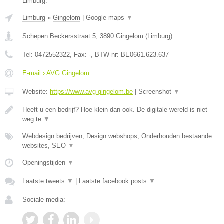
Limburg.
Limburg
»
Gingelom
|
Google maps
▼
Schepen Beckersstraat 5
,
3890
Gingelom
(
Limburg
)
Tel:
0472552322
, Fax:
-
, BTW-nr:
BE0661.623.637
E-mail › AVG Gingelom
Website:
https://www.avg-gingelom.be
|
Screenshot
▼
Heeft u een bedrijf? Hoe klein dan ook. De digitale wereld is niet
weg te
▼
Webdesign bedrijven, Design webshops, Onderhouden bestaande
websites, SEO
▼
Openingstijden
▼
Laatste tweets
▼
|
Laatste facebook posts
▼
Sociale media: