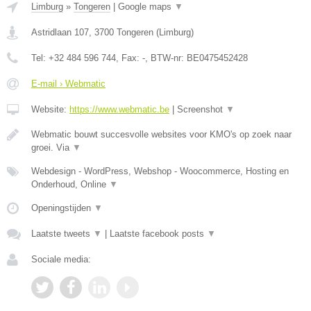
Limburg
»
Tongeren
|
Google maps
▼
Astridlaan 107
,
3700
Tongeren
(
Limburg
)
Tel:
+32 484 596 744
, Fax:
-
, BTW-nr:
BE0475452428
E-mail › Webmatic
Website:
https://www.webmatic.be
|
Screenshot
▼
Webmatic bouwt succesvolle websites voor KMO's op zoek naar
groei. Via
▼
Webdesign - WordPress, Webshop - Woocommerce, Hosting en
Onderhoud, Online
▼
Openingstijden
▼
Laatste tweets
▼
|
Laatste facebook posts
▼
Sociale media: