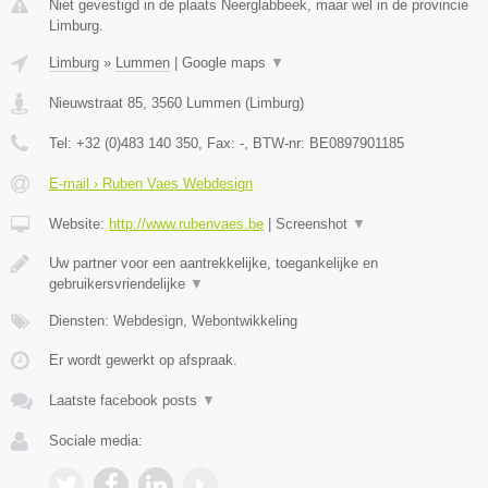
Niet gevestigd in de plaats Neerglabbeek, maar wel in de provincie
Limburg.
Limburg
»
Lummen
|
Google maps
▼
Nieuwstraat 85
,
3560
Lummen
(
Limburg
)
Tel:
+32 (0)483 140 350
, Fax:
-
, BTW-nr:
BE0897901185
E-mail › Ruben Vaes Webdesign
Website:
http://www.rubenvaes.be
|
Screenshot
▼
Uw partner voor een aantrekkelijke, toegankelijke en
gebruikersvriendelijke
▼
Diensten: Webdesign, Webontwikkeling
Er wordt gewerkt op afspraak.
Laatste facebook posts
▼
Sociale media: