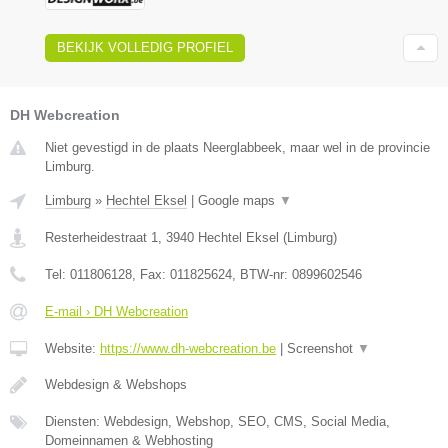
BEKIJK VOLLEDIG PROFIEL
DH Webcreation
Niet gevestigd in de plaats Neerglabbeek, maar wel in de provincie
Limburg.
Limburg
»
Hechtel Eksel
|
Google maps
▼
Resterheidestraat 1
,
3940
Hechtel Eksel
(
Limburg
)
Tel:
011806128
, Fax:
011825624
, BTW-nr:
0899602546
E-mail › DH Webcreation
Website:
https://www.dh-webcreation.be
|
Screenshot
▼
Webdesign & Webshops
Diensten: Webdesign, Webshop, SEO, CMS, Social Media,
Domeinnamen & Webhosting