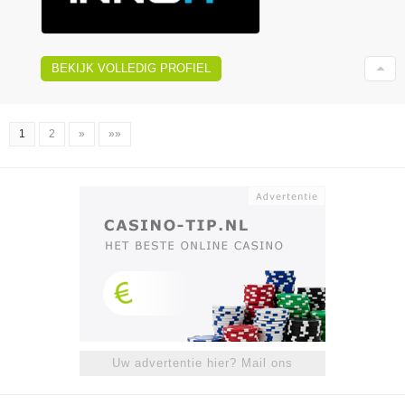
BEKIJK VOLLEDIG PROFIEL
1
2
»
»»
Uw advertentie hier? Mail ons