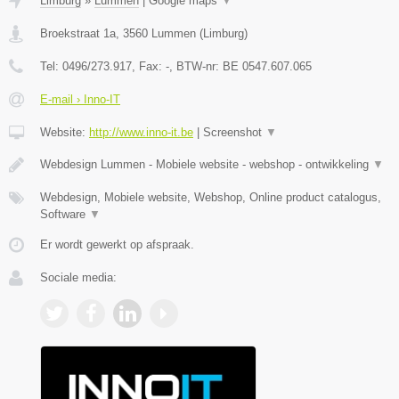
Limburg
»
Lummen
|
Google maps
▼
Broekstraat 1a
,
3560
Lummen
(
Limburg
)
Tel:
0496/273.917
, Fax:
-
, BTW-nr:
BE 0547.607.065
E-mail › Inno-IT
Website:
http://www.inno-it.be
|
Screenshot
▼
Webdesign Lummen - Mobiele website - webshop - ontwikkeling
▼
Webdesign, Mobiele website, Webshop, Online product catalogus,
Software
▼
Er wordt gewerkt op afspraak.
Sociale media: