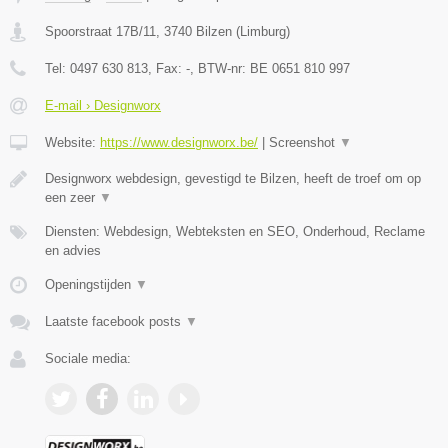
Spoorstraat 17B/11
,
3740
Bilzen
(
Limburg
)
Tel:
0497 630 813
, Fax:
-
, BTW-nr:
BE 0651 810 997
E-mail › Designworx
Website:
https://www.designworx.be/
|
Screenshot
▼
Designworx webdesign, gevestigd te Bilzen, heeft de troef om op
een zeer
▼
Diensten: Webdesign, Webteksten en SEO, Onderhoud, Reclame
en advies
Openingstijden
▼
Laatste facebook posts
▼
Sociale media: