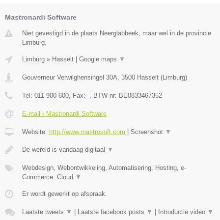
Mastronardi Software
Niet gevestigd in de plaats Neerglabbeek, maar wel in de provincie
Limburg.
Limburg
»
Hasselt
|
Google maps
▼
Gouverneur Verwilghensingel 30A
,
3500
Hasselt
(
Limburg
)
Tel:
011 900 600
, Fax:
-
, BTW-nr:
BE0833467352
E-mail › Mastronardi Software
Website:
http://www.mastrosoft.com
|
Screenshot
▼
De wereld is vandaag digitaal
▼
Webdesign, Webontwikkeling, Automatisering, Hosting, e-
Commerce, Cloud
▼
Er wordt gewerkt op afspraak.
Laatste tweets
▼
|
Laatste facebook posts
▼
|
Introductie video
▼