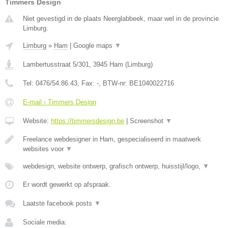
Timmers Design
Niet gevestigd in de plaats Neerglabbeek, maar wel in de provincie
Limburg.
Limburg
»
Ham
|
Google maps
▼
Lambertusstraat 5/301
,
3945
Ham
(
Limburg
)
Tel:
0476/54.86.43
, Fax:
-
, BTW-nr:
BE1040022716
E-mail › Timmers Design
Website:
https://timmersdesign.be
|
Screenshot
▼
Freelance webdesigner in Ham, gespecialiseerd in maatwerk
websites voor
▼
webdesign, website ontwerp, grafisch ontwerp, huisstijl/logo,
▼
Er wordt gewerkt op afspraak.
Laatste facebook posts
▼
Sociale media: