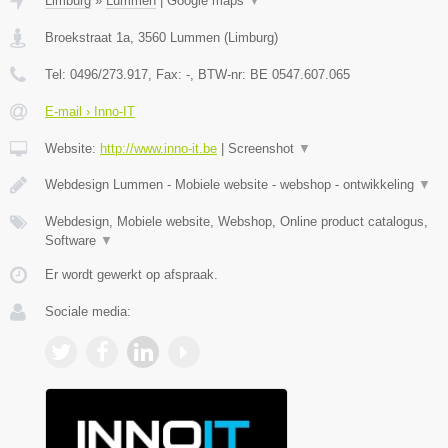
Limburg
»
Lummen
|
Google maps
▼
Broekstraat 1a
,
3560
Lummen
(
Limburg
)
Tel:
0496/273.917
, Fax:
-
, BTW-nr:
BE 0547.607.065
E-mail › Inno-IT
Website:
http://www.inno-it.be
|
Screenshot
▼
Webdesign Lummen - Mobiele website - webshop - ontwikkeling
▼
Webdesign, Mobiele website, Webshop, Online product catalogus,
Software
▼
Er wordt gewerkt op afspraak.
Sociale media: