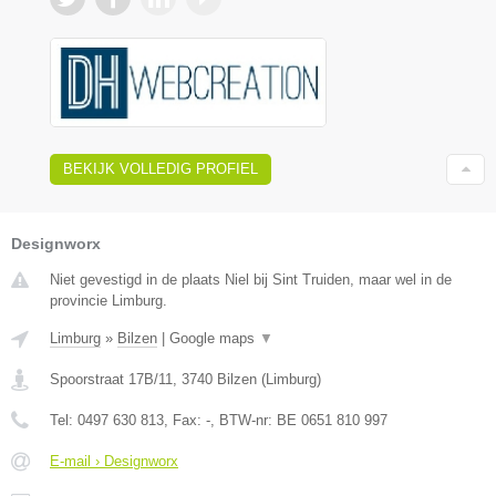
BEKIJK VOLLEDIG PROFIEL
Designworx
Niet gevestigd in de plaats Niel bij Sint Truiden, maar wel in de
provincie Limburg.
Limburg
»
Bilzen
|
Google maps
▼
Spoorstraat 17B/11
,
3740
Bilzen
(
Limburg
)
Tel:
0497 630 813
, Fax:
-
, BTW-nr:
BE 0651 810 997
E-mail › Designworx