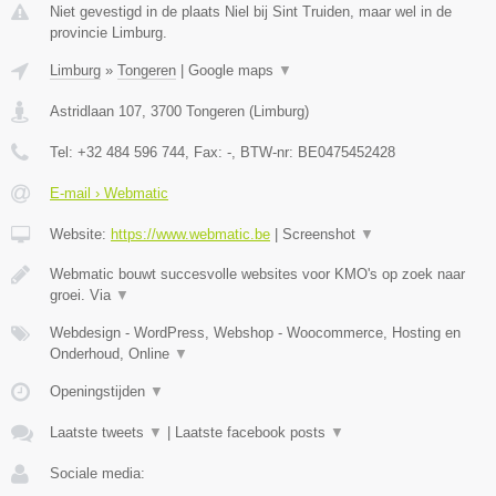
Niet gevestigd in de plaats Niel bij Sint Truiden, maar wel in de
provincie Limburg.
Limburg
»
Tongeren
|
Google maps
▼
Astridlaan 107
,
3700
Tongeren
(
Limburg
)
Tel:
+32 484 596 744
, Fax:
-
, BTW-nr:
BE0475452428
E-mail › Webmatic
Website:
https://www.webmatic.be
|
Screenshot
▼
Webmatic bouwt succesvolle websites voor KMO's op zoek naar
groei. Via
▼
Webdesign - WordPress, Webshop - Woocommerce, Hosting en
Onderhoud, Online
▼
Openingstijden
▼
Laatste tweets
▼
|
Laatste facebook posts
▼
Sociale media: