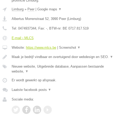
provincie Limburg.
Limburg
»
Peer
|
Google maps
▼
Albertus Morrenstraat 52
,
3990
Peer
(
Limburg
)
Tel:
0474937344
, Fax:
-
, BTW-nr:
BE 0717.817.519
E-mail › MLCS
Website:
https://www.mlcs.be
|
Screenshot
▼
Maak je bedrijf vindbaar en overtuigend door webdesign en SEO.
▼
Nieuwe website, Uitgebreide database, Aanpassen bestaande
website,
▼
Er wordt gewerkt op afspraak.
Laatste facebook posts
▼
Sociale media: