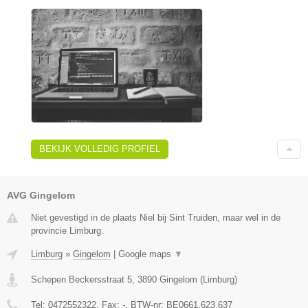
BEKIJK VOLLEDIG PROFIEL
AVG Gingelom
Niet gevestigd in de plaats Niel bij Sint Truiden, maar wel in de
provincie Limburg.
Limburg
»
Gingelom
|
Google maps
▼
Schepen Beckersstraat 5
,
3890
Gingelom
(
Limburg
)
Tel:
0472552322
, Fax:
-
, BTW-nr:
BE0661.623.637