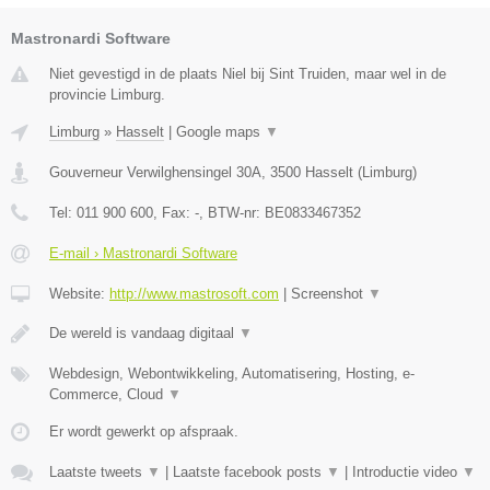
Mastronardi Software
Niet gevestigd in de plaats Niel bij Sint Truiden, maar wel in de
provincie Limburg.
Limburg
»
Hasselt
|
Google maps
▼
Gouverneur Verwilghensingel 30A
,
3500
Hasselt
(
Limburg
)
Tel:
011 900 600
, Fax:
-
, BTW-nr:
BE0833467352
E-mail › Mastronardi Software
Website:
http://www.mastrosoft.com
|
Screenshot
▼
De wereld is vandaag digitaal
▼
Webdesign, Webontwikkeling, Automatisering, Hosting, e-
Commerce, Cloud
▼
Er wordt gewerkt op afspraak.
Laatste tweets
▼
|
Laatste facebook posts
▼
|
Introductie video
▼