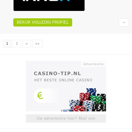
BEKIJK VOLLEDIG PROFIEL
1
2
»
»»
Uw advertentie hier? Mail ons