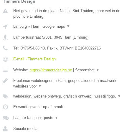
Timmers Design
Niet gevestigd in de plaats Niel bij Sint Truiden, maar wel in de
provincie Limburg.
Limburg
»
Ham
|
Google maps
▼
Lambertusstraat 5/301
,
3945
Ham
(
Limburg
)
Tel:
0476/54.86.43
, Fax:
-
, BTW-nr:
BE1040022716
E-mail › Timmers Design
Website:
https://timmersdesign.be
|
Screenshot
▼
Freelance webdesigner in Ham, gespecialiseerd in maatwerk
websites voor
▼
webdesign, website ontwerp, grafisch ontwerp, huisstijl/logo,
▼
Er wordt gewerkt op afspraak.
Laatste facebook posts
▼
Sociale media: