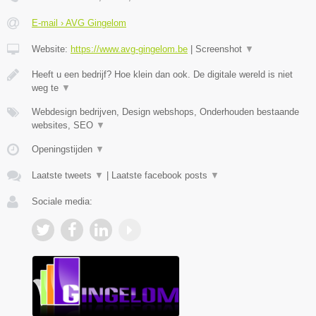
E-mail › AVG Gingelom
Website:
https://www.avg-gingelom.be
|
Screenshot
▼
Heeft u een bedrijf? Hoe klein dan ook. De digitale wereld is niet
weg te
▼
Webdesign bedrijven, Design webshops, Onderhouden bestaande
websites, SEO
▼
Openingstijden
▼
Laatste tweets
▼
|
Laatste facebook posts
▼
Sociale media: