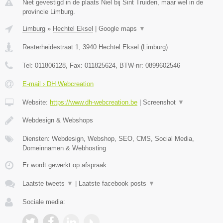
Niet gevestigd in de plaats Niel bij Sint Truiden, maar wel in de
provincie Limburg.
Limburg
»
Hechtel Eksel
|
Google maps
▼
Resterheidestraat 1
,
3940
Hechtel Eksel
(
Limburg
)
Tel:
011806128
, Fax:
011825624
, BTW-nr:
0899602546
E-mail › DH Webcreation
Website:
https://www.dh-webcreation.be
|
Screenshot
▼
Webdesign & Webshops
Diensten: Webdesign, Webshop, SEO, CMS, Social Media,
Domeinnamen & Webhosting
Er wordt gewerkt op afspraak.
Laatste tweets
▼
|
Laatste facebook posts
▼
Sociale media: