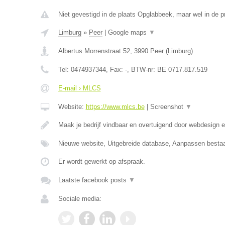
Niet gevestigd in de plaats Opglabbeek, maar wel in de p
Limburg
»
Peer
|
Google maps
▼
Albertus Morrenstraat 52
,
3990
Peer
(
Limburg
)
Tel:
0474937344
, Fax:
-
, BTW-nr:
BE 0717.817.519
E-mail › MLCS
Website:
https://www.mlcs.be
|
Screenshot
▼
Maak je bedrijf vindbaar en overtuigend door webdesign
Nieuwe website, Uitgebreide database, Aanpassen besta
Er wordt gewerkt op afspraak.
Laatste facebook posts
▼
Sociale media: