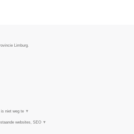
rovincie Limburg.
 is niet weg te
▼
estaande websites, SEO
▼