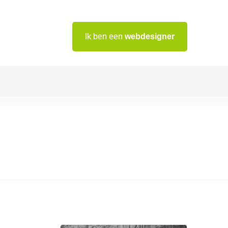
Ik ben een
webdesigner