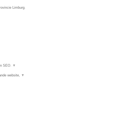
rovincie Limburg.
 en SEO.
▼
ande website,
▼