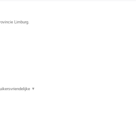
rovincie Limburg.
uikersvriendelijke
▼