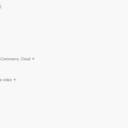
)
 e-Commerce, Cloud
▼
ie video
▼