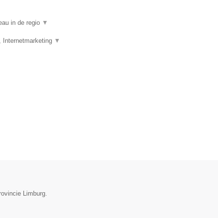
eau in de regio
▼
, Internetmarketing
▼
rovincie Limburg.