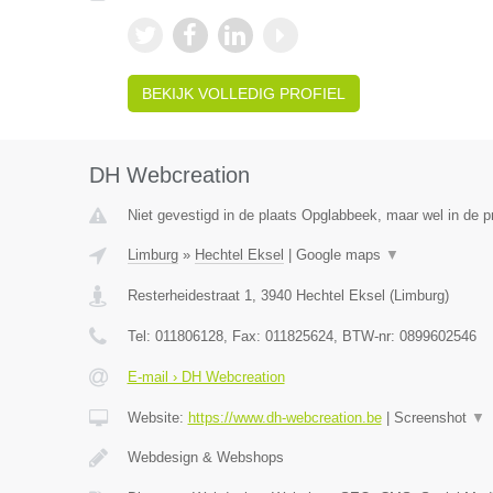
BEKIJK VOLLEDIG PROFIEL
DH Webcreation
Niet gevestigd in de plaats Opglabbeek, maar wel in de p
Limburg
»
Hechtel Eksel
|
Google maps
▼
Resterheidestraat 1
,
3940
Hechtel Eksel
(
Limburg
)
Tel:
011806128
, Fax:
011825624
, BTW-nr:
0899602546
E-mail › DH Webcreation
Website:
https://www.dh-webcreation.be
|
Screenshot
▼
Webdesign & Webshops