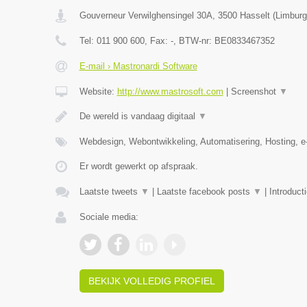
Gouverneur Verwilghensingel 30A
,
3500
Hasselt
(
Limburg
Tel:
011 900 600
, Fax:
-
, BTW-nr:
BE0833467352
E-mail › Mastronardi Software
Website:
http://www.mastrosoft.com
|
Screenshot
▼
De wereld is vandaag digitaal
▼
Webdesign, Webontwikkeling, Automatisering, Hosting,
Er wordt gewerkt op afspraak.
Laatste tweets
▼
|
Laatste facebook posts
▼
|
Introduct
Sociale media:
BEKIJK VOLLEDIG PROFIEL