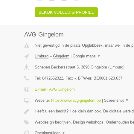
BEKIJK VOLLEDIG PROFIEL
AVG Gingelom
Niet gevestigd in de plaats Opglabbeek, maar wel in de p
Limburg
»
Gingelom
|
Google maps
▼
Schepen Beckersstraat 5
,
3890
Gingelom
(
Limburg
)
Tel:
0472552322
, Fax:
-
, BTW-nr:
BE0661.623.637
E-mail › AVG Gingelom
Website:
https://www.avg-gingelom.be
|
Screenshot
▼
Heeft u een bedrijf? Hoe klein dan ook. De digitale wereld
Webdesign bedrijven, Design webshops, Onderhouden b
Openingstijden
▼