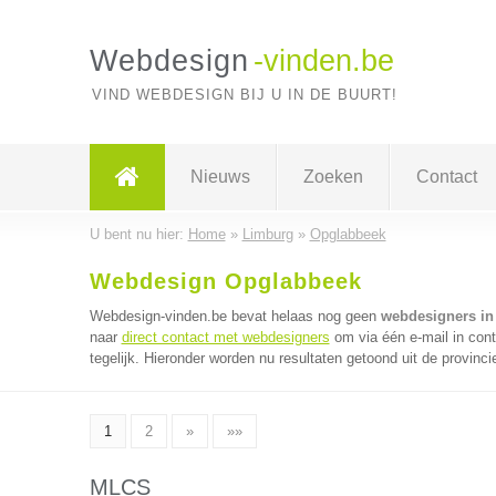
Webdesign
-vinden.be
VIND WEBDESIGN BIJ U IN DE BUURT!
Nieuws
Zoeken
Contact
U bent nu hier:
Home
»
Limburg
»
Opglabbeek
Webdesign Opglabbeek
Webdesign-vinden.be bevat helaas nog geen
webdesigners in
naar
direct contact met webdesigners
om via één e-mail in con
tegelijk. Hieronder worden nu resultaten getoond uit de provinci
1
2
»
»»
MLCS