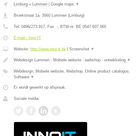
Limburg
»
Lummen
|
Google maps
▼
Broekstraat 1a
,
3560
Lummen
(
Limburg
)
Tel:
0496/273.917
, Fax:
-
, BTW-nr:
BE 0547.607.065
E-mail › Inno-IT
Website:
http://www.inno-it.be
|
Screenshot
▼
Webdesign Lummen - Mobiele website - webshop - ontwikkeling
▼
Webdesign, Mobiele website, Webshop, Online product catalogus,
Software
▼
Er wordt gewerkt op afspraak.
Sociale media: