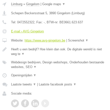
Limburg
»
Gingelom
|
Google maps
▼
Schepen Beckersstraat 5
,
3890
Gingelom
(
Limburg
)
Tel:
0472552322
, Fax:
-
, BTW-nr:
BE0661.623.637
E-mail › AVG Gingelom
Website:
https://www.avg-gingelom.be
|
Screenshot
▼
Heeft u een bedrijf? Hoe klein dan ook. De digitale wereld is niet
weg te
▼
Webdesign bedrijven, Design webshops, Onderhouden bestaande
websites, SEO
▼
Openingstijden
▼
Laatste tweets
▼
|
Laatste facebook posts
▼
Sociale media: