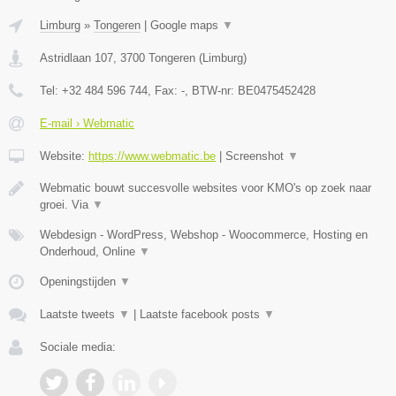
Limburg
»
Tongeren
|
Google maps
▼
Astridlaan 107
,
3700
Tongeren
(
Limburg
)
Tel:
+32 484 596 744
, Fax:
-
, BTW-nr:
BE0475452428
E-mail › Webmatic
Website:
https://www.webmatic.be
|
Screenshot
▼
Webmatic bouwt succesvolle websites voor KMO's op zoek naar
groei. Via
▼
Webdesign - WordPress, Webshop - Woocommerce, Hosting en
Onderhoud, Online
▼
Openingstijden
▼
Laatste tweets
▼
|
Laatste facebook posts
▼
Sociale media: