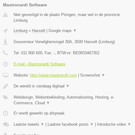
Mastronardi Software
Niet gevestigd in de plaats Piringen, maar wel in de provincie
Limburg.
Limburg
»
Hasselt
|
Google maps
▼
Gouverneur Verwilghensingel 30A
,
3500
Hasselt
(
Limburg
)
Tel:
011 900 600
, Fax:
-
, BTW-nr:
BE0833467352
E-mail › Mastronardi Software
Website:
http://www.mastrosoft.com
|
Screenshot
▼
De wereld is vandaag digitaal
▼
Webdesign, Webontwikkeling, Automatisering, Hosting, e-
Commerce, Cloud
▼
Er wordt gewerkt op afspraak.
Laatste tweets
▼
|
Laatste facebook posts
▼
|
Introductie video
▼