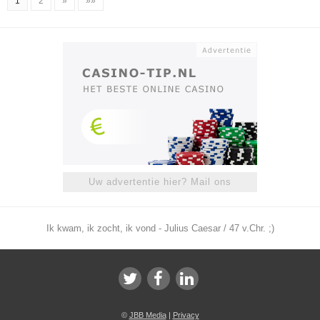
1
2
»
»»
Uw advertentie hier? Mail ons
Ik kwam, ik zocht, ik vond - Julius Caesar / 47 v.Chr. ;)
©
JBB Media
|
Privacy