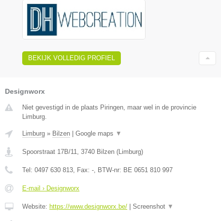
BEKIJK VOLLEDIG PROFIEL
Designworx
Niet gevestigd in de plaats Piringen, maar wel in de provincie
Limburg.
Limburg
»
Bilzen
|
Google maps
▼
Spoorstraat 17B/11
,
3740
Bilzen
(
Limburg
)
Tel:
0497 630 813
, Fax:
-
, BTW-nr:
BE 0651 810 997
E-mail › Designworx
Website:
https://www.designworx.be/
|
Screenshot
▼