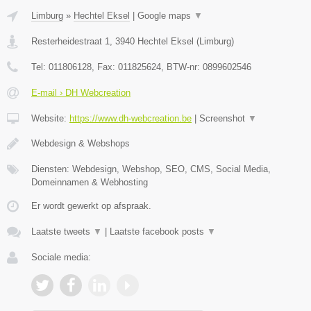
Limburg
»
Hechtel Eksel
|
Google maps
▼
Resterheidestraat 1
,
3940
Hechtel Eksel
(
Limburg
)
Tel:
011806128
, Fax:
011825624
, BTW-nr:
0899602546
E-mail › DH Webcreation
Website:
https://www.dh-webcreation.be
|
Screenshot
▼
Webdesign & Webshops
Diensten: Webdesign, Webshop, SEO, CMS, Social Media,
Domeinnamen & Webhosting
Er wordt gewerkt op afspraak.
Laatste tweets
▼
|
Laatste facebook posts
▼
Sociale media: