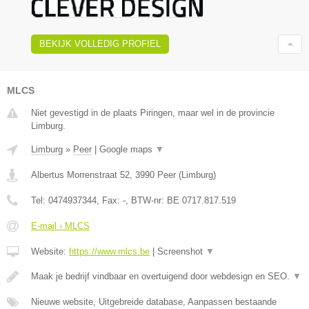
BEKIJK VOLLEDIG PROFIEL
MLCS
Niet gevestigd in de plaats Piringen, maar wel in de provincie
Limburg.
Limburg
»
Peer
|
Google maps
▼
Albertus Morrenstraat 52
,
3990
Peer
(
Limburg
)
Tel:
0474937344
, Fax:
-
, BTW-nr:
BE 0717.817.519
E-mail › MLCS
Website:
https://www.mlcs.be
|
Screenshot
▼
Maak je bedrijf vindbaar en overtuigend door webdesign en SEO.
▼
Nieuwe website, Uitgebreide database, Aanpassen bestaande