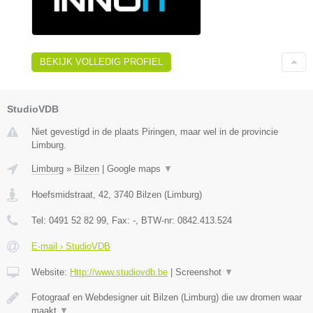
BEKIJK VOLLEDIG PROFIEL
StudioVDB
Niet gevestigd in de plaats Piringen, maar wel in de provincie
Limburg.
Limburg
»
Bilzen
|
Google maps
▼
Hoefsmidstraat, 42
,
3740
Bilzen
(
Limburg
)
Tel:
0491 52 82 99
, Fax:
-
, BTW-nr:
0842.413.524
E-mail › StudioVDB
Website:
Http://www.studiovdb.be
|
Screenshot
▼
Fotograaf en Webdesigner uit Bilzen (Limburg) die uw dromen waar
maakt
▼