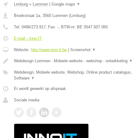
Limburg
»
Lummen
|
Google maps
▼
Broekstraat 1a
,
3560
Lummen
(
Limburg
)
Tel:
0496/273.917
, Fax:
-
, BTW-nr:
BE 0547.607.065
E-mail › Inno-IT
Website:
http://www.inno-it.be
|
Screenshot
▼
Webdesign Lummen - Mobiele website - webshop - ontwikkeling
▼
Webdesign, Mobiele website, Webshop, Online product catalogus,
Software
▼
Er wordt gewerkt op afspraak.
Sociale media: