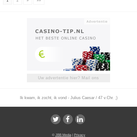
1
2
»
»»
Uw advertentie hier? Mail ons
Ik kwam, ik zocht, ik vond - Julius Caesar / 47 v.Chr. ;)
©
JBB Media
|
Privacy