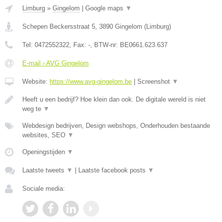
Limburg
»
Gingelom
|
Google maps
▼
Schepen Beckersstraat 5
,
3890
Gingelom
(
Limburg
)
Tel:
0472552322
, Fax:
-
, BTW-nr:
BE0661.623.637
E-mail › AVG Gingelom
Website:
https://www.avg-gingelom.be
|
Screenshot
▼
Heeft u een bedrijf? Hoe klein dan ook. De digitale wereld is niet
weg te
▼
Webdesign bedrijven, Design webshops, Onderhouden bestaande
websites, SEO
▼
Openingstijden
▼
Laatste tweets
▼
|
Laatste facebook posts
▼
Sociale media: