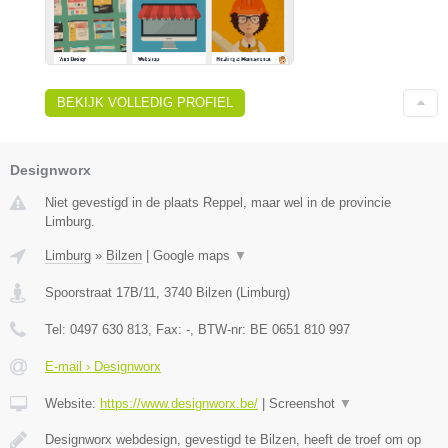
BEKIJK VOLLEDIG PROFIEL
Designworx
Niet gevestigd in de plaats Reppel, maar wel in de provincie
Limburg.
Limburg
»
Bilzen
|
Google maps
▼
Spoorstraat 17B/11
,
3740
Bilzen
(
Limburg
)
Tel:
0497 630 813
, Fax:
-
, BTW-nr:
BE 0651 810 997
E-mail › Designworx
Website:
https://www.designworx.be/
|
Screenshot
▼
Designworx webdesign, gevestigd te Bilzen, heeft de troef om op