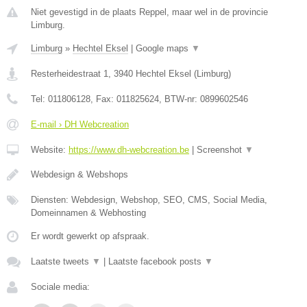
Niet gevestigd in de plaats Reppel, maar wel in de provincie
Limburg.
Limburg
»
Hechtel Eksel
|
Google maps
▼
Resterheidestraat 1
,
3940
Hechtel Eksel
(
Limburg
)
Tel:
011806128
, Fax:
011825624
, BTW-nr:
0899602546
E-mail › DH Webcreation
Website:
https://www.dh-webcreation.be
|
Screenshot
▼
Webdesign & Webshops
Diensten: Webdesign, Webshop, SEO, CMS, Social Media,
Domeinnamen & Webhosting
Er wordt gewerkt op afspraak.
Laatste tweets
▼
|
Laatste facebook posts
▼
Sociale media: