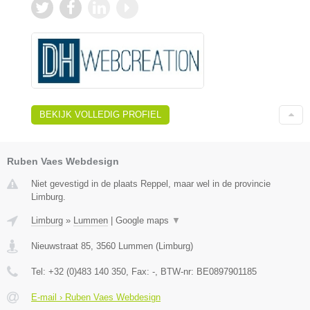
BEKIJK VOLLEDIG PROFIEL
Ruben Vaes Webdesign
Niet gevestigd in de plaats Reppel, maar wel in de provincie
Limburg.
Limburg
»
Lummen
|
Google maps
▼
Nieuwstraat 85
,
3560
Lummen
(
Limburg
)
Tel:
+32 (0)483 140 350
, Fax:
-
, BTW-nr:
BE0897901185
E-mail › Ruben Vaes Webdesign