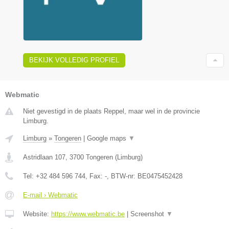
BEKIJK VOLLEDIG PROFIEL
Webmatic
Niet gevestigd in de plaats Reppel, maar wel in de provincie
Limburg.
Limburg
»
Tongeren
|
Google maps
▼
Astridlaan 107
,
3700
Tongeren
(
Limburg
)
Tel:
+32 484 596 744
, Fax:
-
, BTW-nr:
BE0475452428
E-mail › Webmatic
Website:
https://www.webmatic.be
|
Screenshot
▼