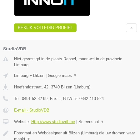
BEKIJK VOLLEDIG PROFIEL
StudioVDB
Niet gevestigd in de plaats Reppel, maar wel in de provincie
Limburg.
Limburg
»
Bilzen
|
Google maps
▼
Hoefsmidstraat, 42
,
3740
Bilzen
(
Limburg
)
Tel:
0491 52 82 99
, Fax:
-
, BTW-nr:
0842.413.524
E-mail › StudioVDB
Website:
Http://www.studiovdb.be
|
Screenshot
▼
Fotograaf en Webdesigner uit Bilzen (Limburg) die uw dromen waar
maakt
▼