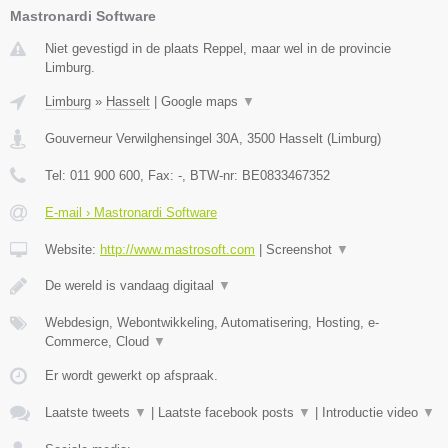
Mastronardi Software
Niet gevestigd in de plaats Reppel, maar wel in de provincie
Limburg.
Limburg
»
Hasselt
|
Google maps
▼
Gouverneur Verwilghensingel 30A
,
3500
Hasselt
(
Limburg
)
Tel:
011 900 600
, Fax:
-
, BTW-nr:
BE0833467352
E-mail › Mastronardi Software
Website:
http://www.mastrosoft.com
|
Screenshot
▼
De wereld is vandaag digitaal
▼
Webdesign, Webontwikkeling, Automatisering, Hosting, e-
Commerce, Cloud
▼
Er wordt gewerkt op afspraak.
Laatste tweets
▼
|
Laatste facebook posts
▼
|
Introductie video
▼