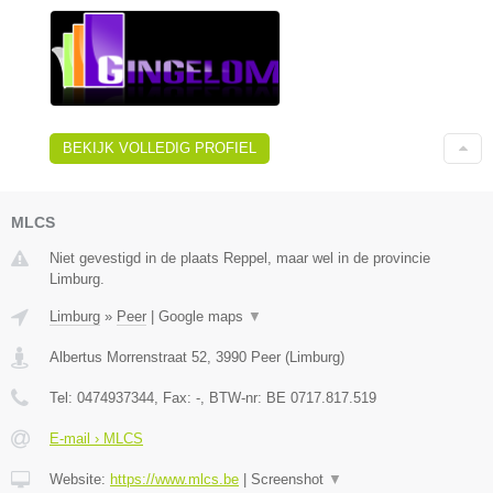
BEKIJK VOLLEDIG PROFIEL
MLCS
Niet gevestigd in de plaats Reppel, maar wel in de provincie
Limburg.
Limburg
»
Peer
|
Google maps
▼
Albertus Morrenstraat 52
,
3990
Peer
(
Limburg
)
Tel:
0474937344
, Fax:
-
, BTW-nr:
BE 0717.817.519
E-mail › MLCS
Website:
https://www.mlcs.be
|
Screenshot
▼