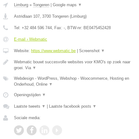
Limburg
»
Tongeren
|
Google maps
▼
Astridlaan 107
,
3700
Tongeren
(
Limburg
)
Tel:
+32 484 596 744
, Fax:
-
, BTW-nr:
BE0475452428
E-mail › Webmatic
Website:
https://www.webmatic.be
|
Screenshot
▼
Webmatic bouwt succesvolle websites voor KMO's op zoek naar
groei. Via
▼
Webdesign - WordPress, Webshop - Woocommerce, Hosting en
Onderhoud, Online
▼
Openingstijden
▼
Laatste tweets
▼
|
Laatste facebook posts
▼
Sociale media: