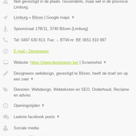
Niet gevestigd in de plaats Tessenderlo, maar wel in de provincie
Limburg.
Limburg
»
Bilzen
|
Google maps
▼
Spoorstraat 17B/11
,
3740
Bilzen
(
Limburg
)
Tel:
0497 630 813
, Fax:
-
, BTW-nr:
BE 0651 810 997
E-mail › Designworx
Website:
https://www.designworx.be/
|
Screenshot
▼
Designworx webdesign, gevestigd te Bilzen, heeft de troef om op
een zeer
▼
Diensten: Webdesign, Webteksten en SEO, Onderhoud, Reclame
en advies
Openingstijden
▼
Laatste facebook posts
▼
Sociale media: