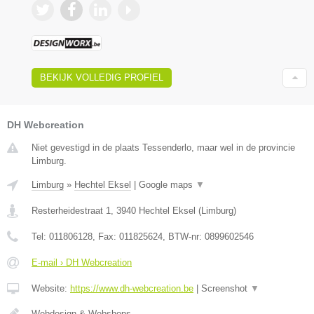
BEKIJK VOLLEDIG PROFIEL
DH Webcreation
Niet gevestigd in de plaats Tessenderlo, maar wel in de provincie
Limburg.
Limburg
»
Hechtel Eksel
|
Google maps
▼
Resterheidestraat 1
,
3940
Hechtel Eksel
(
Limburg
)
Tel:
011806128
, Fax:
011825624
, BTW-nr:
0899602546
E-mail › DH Webcreation
Website:
https://www.dh-webcreation.be
|
Screenshot
▼
Webdesign & Webshops