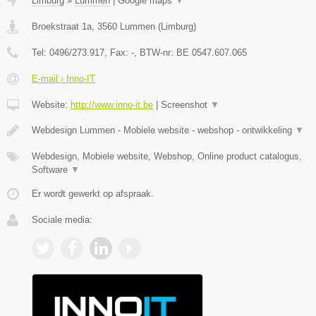
Limburg
»
Lummen
|
Google maps
▼
Broekstraat 1a
,
3560
Lummen
(
Limburg
)
Tel:
0496/273.917
, Fax:
-
, BTW-nr:
BE 0547.607.065
E-mail › Inno-IT
Website:
http://www.inno-it.be
|
Screenshot
▼
Webdesign Lummen - Mobiele website - webshop - ontwikkeling
▼
Webdesign, Mobiele website, Webshop, Online product catalogus,
Software
▼
Er wordt gewerkt op afspraak.
Sociale media: