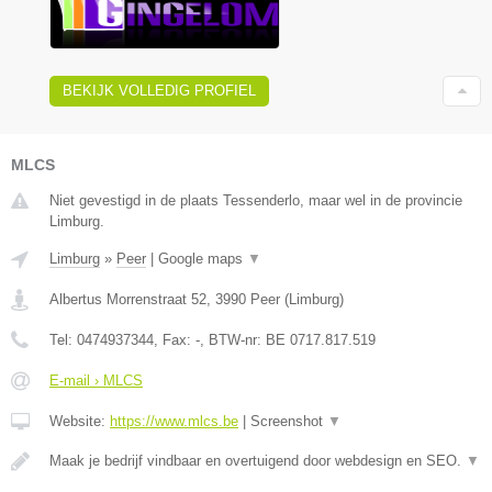
BEKIJK VOLLEDIG PROFIEL
MLCS
Niet gevestigd in de plaats Tessenderlo, maar wel in de provincie
Limburg.
Limburg
»
Peer
|
Google maps
▼
Albertus Morrenstraat 52
,
3990
Peer
(
Limburg
)
Tel:
0474937344
, Fax:
-
, BTW-nr:
BE 0717.817.519
E-mail › MLCS
Website:
https://www.mlcs.be
|
Screenshot
▼
Maak je bedrijf vindbaar en overtuigend door webdesign en SEO.
▼