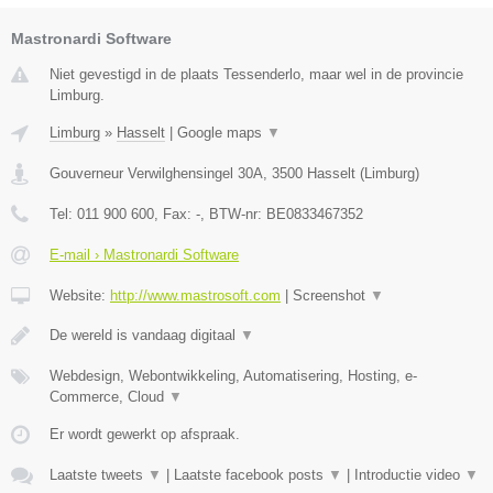
Mastronardi Software
Niet gevestigd in de plaats Tessenderlo, maar wel in de provincie
Limburg.
Limburg
»
Hasselt
|
Google maps
▼
Gouverneur Verwilghensingel 30A
,
3500
Hasselt
(
Limburg
)
Tel:
011 900 600
, Fax:
-
, BTW-nr:
BE0833467352
E-mail › Mastronardi Software
Website:
http://www.mastrosoft.com
|
Screenshot
▼
De wereld is vandaag digitaal
▼
Webdesign, Webontwikkeling, Automatisering, Hosting, e-
Commerce, Cloud
▼
Er wordt gewerkt op afspraak.
Laatste tweets
▼
|
Laatste facebook posts
▼
|
Introductie video
▼