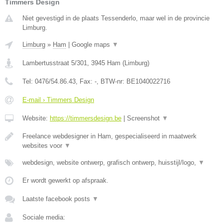
Timmers Design
Niet gevestigd in de plaats Tessenderlo, maar wel in de provincie
Limburg.
Limburg
»
Ham
|
Google maps
▼
Lambertusstraat 5/301
,
3945
Ham
(
Limburg
)
Tel:
0476/54.86.43
, Fax:
-
, BTW-nr:
BE1040022716
E-mail › Timmers Design
Website:
https://timmersdesign.be
|
Screenshot
▼
Freelance webdesigner in Ham, gespecialiseerd in maatwerk
websites voor
▼
webdesign, website ontwerp, grafisch ontwerp, huisstijl/logo,
▼
Er wordt gewerkt op afspraak.
Laatste facebook posts
▼
Sociale media: