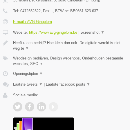
Schepen Beckersstraat 5
,
3890
Gingelom
(
Limburg
)
Tel:
0472552322
, Fax:
-
, BTW-nr:
BE0661.623.637
E-mail › AVG Gingelom
Website:
https://www.avg-gingelom.be
|
Screenshot
▼
Heeft u een bedrijf? Hoe klein dan ook. De digitale wereld is niet
weg te
▼
Webdesign bedrijven, Design webshops, Onderhouden bestaande
websites, SEO
▼
Openingstijden
▼
Laatste tweets
▼
|
Laatste facebook posts
▼
Sociale media: