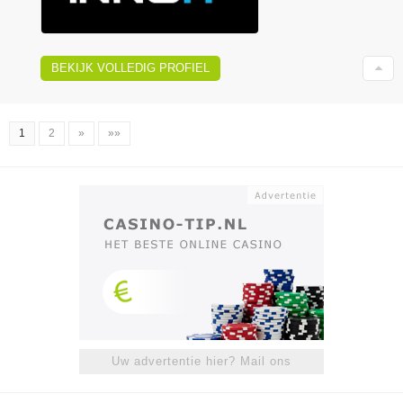
BEKIJK VOLLEDIG PROFIEL
1
2
»
»»
Uw advertentie hier? Mail ons