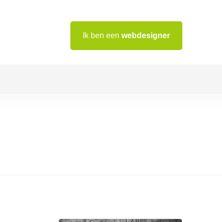
Ik ben een
webdesigner