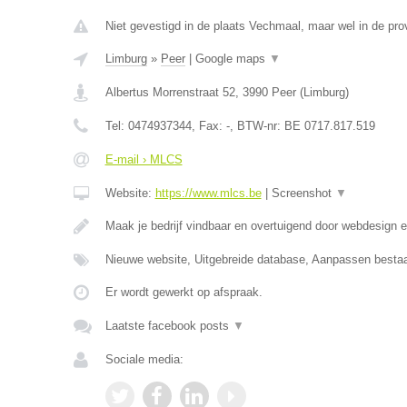
Niet gevestigd in de plaats Vechmaal, maar wel in de pro
Limburg
»
Peer
|
Google maps
▼
Albertus Morrenstraat 52
,
3990
Peer
(
Limburg
)
Tel:
0474937344
, Fax:
-
, BTW-nr:
BE 0717.817.519
E-mail › MLCS
Website:
https://www.mlcs.be
|
Screenshot
▼
Maak je bedrijf vindbaar en overtuigend door webdesign
Nieuwe website, Uitgebreide database, Aanpassen besta
Er wordt gewerkt op afspraak.
Laatste facebook posts
▼
Sociale media: