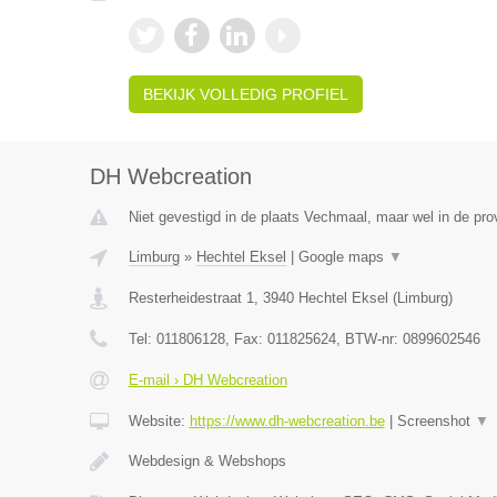
BEKIJK VOLLEDIG PROFIEL
DH Webcreation
Niet gevestigd in de plaats Vechmaal, maar wel in de pro
Limburg
»
Hechtel Eksel
|
Google maps
▼
Resterheidestraat 1
,
3940
Hechtel Eksel
(
Limburg
)
Tel:
011806128
, Fax:
011825624
, BTW-nr:
0899602546
E-mail › DH Webcreation
Website:
https://www.dh-webcreation.be
|
Screenshot
▼
Webdesign & Webshops