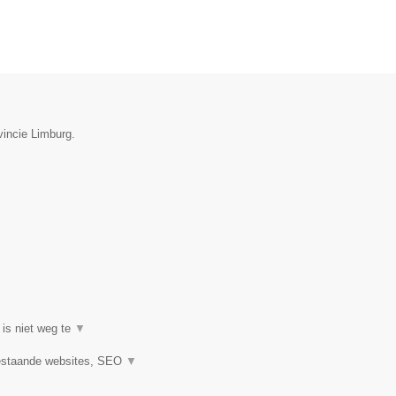
vincie Limburg.
 is niet weg te
▼
estaande websites, SEO
▼