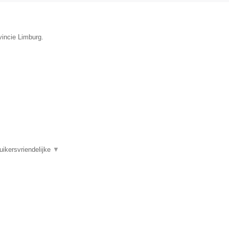
vincie Limburg.
uikersvriendelijke
▼