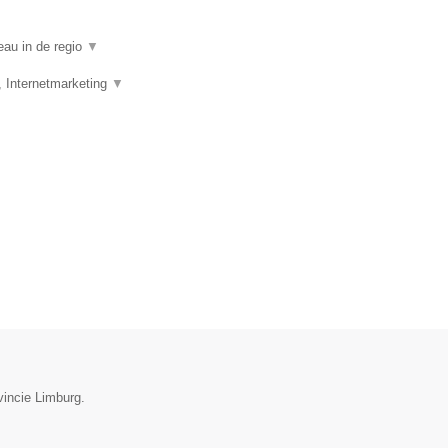
eau in de regio
▼
, Internetmarketing
▼
vincie Limburg.