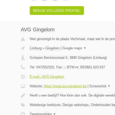
BEKIJK VOLLEDIG PROFIEL
AVG Gingelom
Niet gevestigd in de plaats Vechmaal, maar wel in de pro
Limburg
»
Gingelom
|
Google maps
▼
Schepen Beckersstraat 5
,
3890
Gingelom
(
Limburg
)
Tel:
0472552322
, Fax:
-
, BTW-nr:
BE0661.623.637
E-mail › AVG Gingelom
Website:
https://www.avg-gingelom.be
|
Screenshot
▼
Heeft u een bedrijf? Hoe klein dan ook. De digitale wereld
Webdesign bedrijven, Design webshops, Onderhouden b
Openingstijden
▼