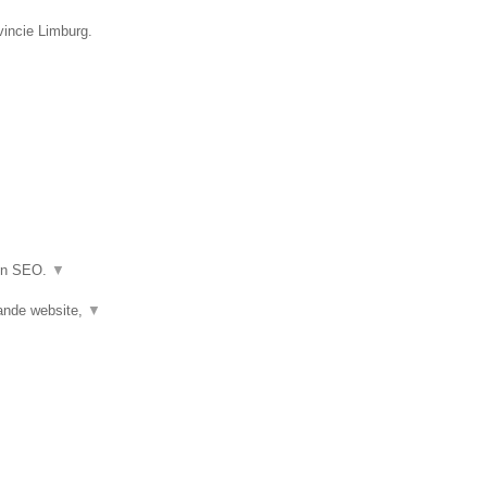
vincie Limburg.
 en SEO.
▼
ande website,
▼