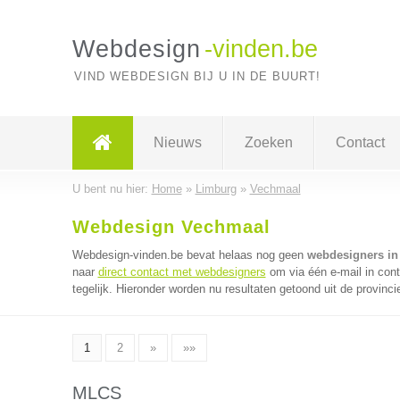
Webdesign
-vinden.be
VIND WEBDESIGN BIJ U IN DE BUURT!
Nieuws
Zoeken
Contact
U bent nu hier:
Home
»
Limburg
»
Vechmaal
Webdesign Vechmaal
Webdesign-vinden.be bevat helaas nog geen
webdesigners in
naar
direct contact met webdesigners
om via één e-mail in con
tegelijk. Hieronder worden nu resultaten getoond uit de provinci
1
2
»
»»
MLCS