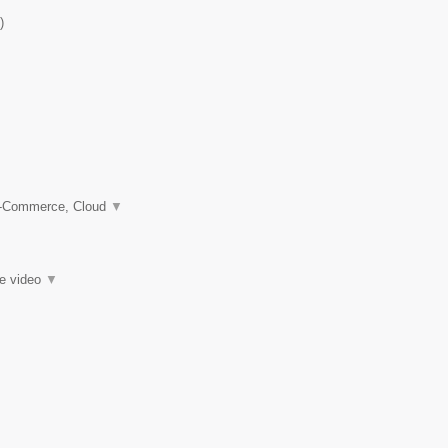
)
 e-Commerce, Cloud
▼
ie video
▼