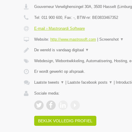
Gouverneur Verwilghensingel 30A
,
3500
Hasselt
(
Limburg
Tel:
011 900 600
, Fax:
-
, BTW-nr:
BE0833467352
E-mail › Mastronardi Software
Website:
http://www.mastrosoft.com
|
Screenshot
▼
De wereld is vandaag digitaal
▼
Webdesign, Webontwikkeling, Automatisering, Hosting,
Er wordt gewerkt op afspraak.
Laatste tweets
▼
|
Laatste facebook posts
▼
|
Introduct
Sociale media:
BEKIJK VOLLEDIG PROFIEL