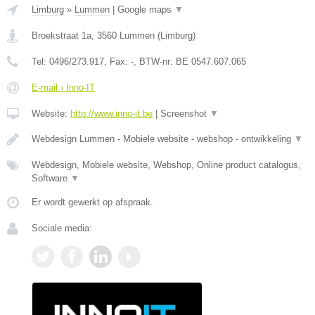
Limburg
»
Lummen
|
Google maps
▼
Broekstraat 1a
,
3560
Lummen
(
Limburg
)
Tel:
0496/273.917
, Fax:
-
, BTW-nr:
BE 0547.607.065
E-mail › Inno-IT
Website:
http://www.inno-it.be
|
Screenshot
▼
Webdesign Lummen - Mobiele website - webshop - ontwikkeling
▼
Webdesign, Mobiele website, Webshop, Online product catalogus,
Software
▼
Er wordt gewerkt op afspraak.
Sociale media: