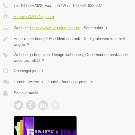
Tel:
0472552322
, Fax:
-
, BTW-nr:
BE0661.623.637
E-mail › AVG Gingelom
Website:
https://www.avg-gingelom.be
|
Screenshot
▼
Heeft u een bedrijf? Hoe klein dan ook. De digitale wereld is niet
weg te
▼
Webdesign bedrijven, Design webshops, Onderhouden bestaande
websites, SEO
▼
Openingstijden
▼
Laatste tweets
▼
|
Laatste facebook posts
▼
Sociale media: