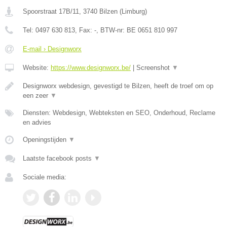
Spoorstraat 17B/11
,
3740
Bilzen
(
Limburg
)
Tel:
0497 630 813
, Fax:
-
, BTW-nr:
BE 0651 810 997
E-mail › Designworx
Website:
https://www.designworx.be/
|
Screenshot
▼
Designworx webdesign, gevestigd te Bilzen, heeft de troef om op
een zeer
▼
Diensten: Webdesign, Webteksten en SEO, Onderhoud, Reclame
en advies
Openingstijden
▼
Laatste facebook posts
▼
Sociale media: