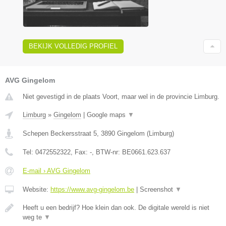
BEKIJK VOLLEDIG PROFIEL
AVG Gingelom
Niet gevestigd in de plaats Voort, maar wel in de provincie Limburg.
Limburg
»
Gingelom
|
Google maps
▼
Schepen Beckersstraat 5
,
3890
Gingelom
(
Limburg
)
Tel:
0472552322
, Fax:
-
, BTW-nr:
BE0661.623.637
E-mail › AVG Gingelom
Website:
https://www.avg-gingelom.be
|
Screenshot
▼
Heeft u een bedrijf? Hoe klein dan ook. De digitale wereld is niet
weg te
▼