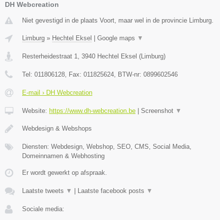
DH Webcreation
Niet gevestigd in de plaats Voort, maar wel in de provincie Limburg.
Limburg
»
Hechtel Eksel
|
Google maps
▼
Resterheidestraat 1
,
3940
Hechtel Eksel
(
Limburg
)
Tel:
011806128
, Fax:
011825624
, BTW-nr:
0899602546
E-mail › DH Webcreation
Website:
https://www.dh-webcreation.be
|
Screenshot
▼
Webdesign & Webshops
Diensten: Webdesign, Webshop, SEO, CMS, Social Media,
Domeinnamen & Webhosting
Er wordt gewerkt op afspraak.
Laatste tweets
▼
|
Laatste facebook posts
▼
Sociale media: