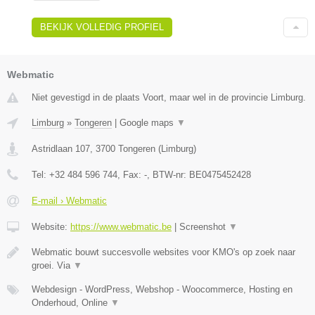
BEKIJK VOLLEDIG PROFIEL
Webmatic
Niet gevestigd in de plaats Voort, maar wel in de provincie Limburg.
Limburg
»
Tongeren
|
Google maps
▼
Astridlaan 107
,
3700
Tongeren
(
Limburg
)
Tel:
+32 484 596 744
, Fax:
-
, BTW-nr:
BE0475452428
E-mail › Webmatic
Website:
https://www.webmatic.be
|
Screenshot
▼
Webmatic bouwt succesvolle websites voor KMO's op zoek naar
groei. Via
▼
Webdesign - WordPress, Webshop - Woocommerce, Hosting en
Onderhoud, Online
▼