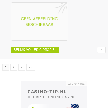
BEKIJK VOLLEDIG PROFIEL
1
2
»
»»