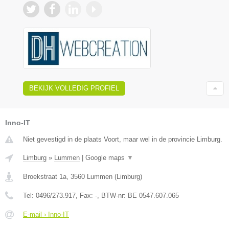
BEKIJK VOLLEDIG PROFIEL
Inno-IT
Niet gevestigd in de plaats Voort, maar wel in de provincie Limburg.
Limburg
»
Lummen
|
Google maps
▼
Broekstraat 1a
,
3560
Lummen
(
Limburg
)
Tel:
0496/273.917
, Fax:
-
, BTW-nr:
BE 0547.607.065
E-mail › Inno-IT