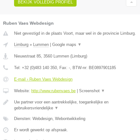
BEKIJK VOLLEDIG PROFIEL
Ruben Vaes Webdesign
Niet gevestigd in de plaats Voort, maar wel in de provincie Limburg.
Limburg
»
Lummen
|
Google maps
▼
Nieuwstraat 85
,
3560
Lummen
(
Limburg
)
Tel:
+32 (0)483 140 350
, Fax:
-
, BTW-nr:
BE0897901185
E-mail › Ruben Vaes Webdesign
Website:
http://www.rubenvaes.be
|
Screenshot
▼
Uw partner voor een aantrekkelijke, toegankelijke en
gebruikersvriendelijke
▼
Diensten: Webdesign, Webontwikkeling
Er wordt gewerkt op afspraak.