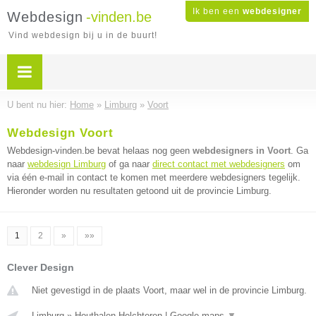
Ik ben een
webdesigner
Webdesign
-vinden.be
Vind webdesign bij u in de buurt!
U bent nu hier:
Home
»
Limburg
»
Voort
Webdesign Voort
Webdesign-vinden.be bevat helaas nog geen
webdesigners in Voort
. Ga
naar
webdesign Limburg
of ga naar
direct contact met webdesigners
om
via één e-mail in contact te komen met meerdere webdesigners tegelijk.
Hieronder worden nu resultaten getoond uit de provincie Limburg.
1
2
»
»»
Clever Design
Niet gevestigd in de plaats Voort, maar wel in de provincie Limburg.
Limburg
»
Houthalen Helchteren
|
Google maps
▼