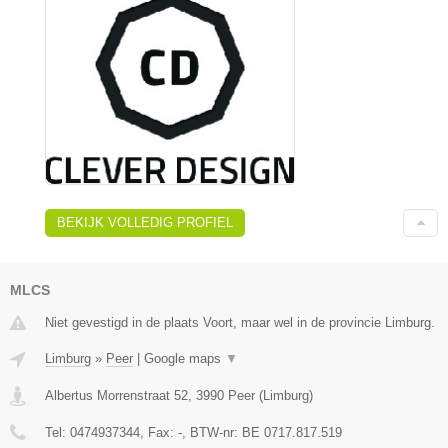
BEKIJK VOLLEDIG PROFIEL
MLCS
Niet gevestigd in de plaats Voort, maar wel in de provincie Limburg.
Limburg
»
Peer
|
Google maps
▼
Albertus Morrenstraat 52
,
3990
Peer
(
Limburg
)
Tel:
0474937344
, Fax:
-
, BTW-nr:
BE 0717.817.519