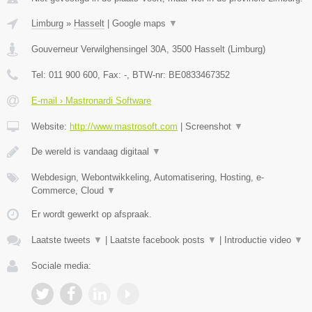
Limburg
»
Hasselt
|
Google maps
▼
Gouverneur Verwilghensingel 30A
,
3500
Hasselt
(
Limburg
)
Tel:
011 900 600
, Fax:
-
, BTW-nr:
BE0833467352
E-mail › Mastronardi Software
Website:
http://www.mastrosoft.com
|
Screenshot
▼
De wereld is vandaag digitaal
▼
Webdesign, Webontwikkeling, Automatisering, Hosting, e-
Commerce, Cloud
▼
Er wordt gewerkt op afspraak.
Laatste tweets
▼
|
Laatste facebook posts
▼
|
Introductie video
▼
Sociale media: