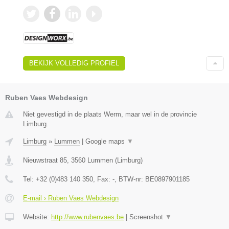
BEKIJK VOLLEDIG PROFIEL
Ruben Vaes Webdesign
Niet gevestigd in de plaats Werm, maar wel in de provincie
Limburg.
Limburg
»
Lummen
|
Google maps
▼
Nieuwstraat 85
,
3560
Lummen
(
Limburg
)
Tel:
+32 (0)483 140 350
, Fax:
-
, BTW-nr:
BE0897901185
E-mail › Ruben Vaes Webdesign
Website:
http://www.rubenvaes.be
|
Screenshot
▼