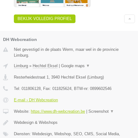
BEKIJK VOLLEDIG PROFIEL
DH Webcreation
Niet gevestigd in de plaats Werm, maar wel in de provincie
Limburg.
Limburg
»
Hechtel Eksel
|
Google maps
▼
Resterheidestraat 1
,
3940
Hechtel Eksel
(
Limburg
)
Tel:
011806128
, Fax:
011825624
, BTW-nr:
0899602546
E-mail › DH Webcreation
Website:
https://www.dh-webcreation.be
|
Screenshot
▼
Webdesign & Webshops
Diensten: Webdesign, Webshop, SEO, CMS, Social Media,