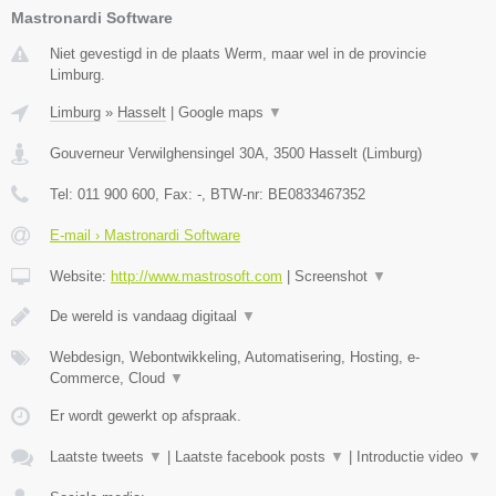
Mastronardi Software
Niet gevestigd in de plaats Werm, maar wel in de provincie
Limburg.
Limburg
»
Hasselt
|
Google maps
▼
Gouverneur Verwilghensingel 30A
,
3500
Hasselt
(
Limburg
)
Tel:
011 900 600
, Fax:
-
, BTW-nr:
BE0833467352
E-mail › Mastronardi Software
Website:
http://www.mastrosoft.com
|
Screenshot
▼
De wereld is vandaag digitaal
▼
Webdesign, Webontwikkeling, Automatisering, Hosting, e-
Commerce, Cloud
▼
Er wordt gewerkt op afspraak.
Laatste tweets
▼
|
Laatste facebook posts
▼
|
Introductie video
▼