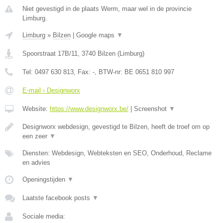
Niet gevestigd in de plaats Werm, maar wel in de provincie
Limburg.
Limburg
»
Bilzen
|
Google maps
▼
Spoorstraat 17B/11
,
3740
Bilzen
(
Limburg
)
Tel:
0497 630 813
, Fax:
-
, BTW-nr:
BE 0651 810 997
E-mail › Designworx
Website:
https://www.designworx.be/
|
Screenshot
▼
Designworx webdesign, gevestigd te Bilzen, heeft de troef om op
een zeer
▼
Diensten: Webdesign, Webteksten en SEO, Onderhoud, Reclame
en advies
Openingstijden
▼
Laatste facebook posts
▼
Sociale media: