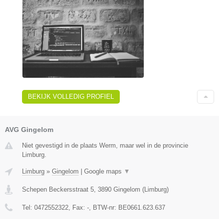
BEKIJK VOLLEDIG PROFIEL
AVG Gingelom
Niet gevestigd in de plaats Werm, maar wel in de provincie
Limburg.
Limburg
»
Gingelom
|
Google maps
▼
Schepen Beckersstraat 5
,
3890
Gingelom
(
Limburg
)
Tel:
0472552322
, Fax:
-
, BTW-nr:
BE0661.623.637