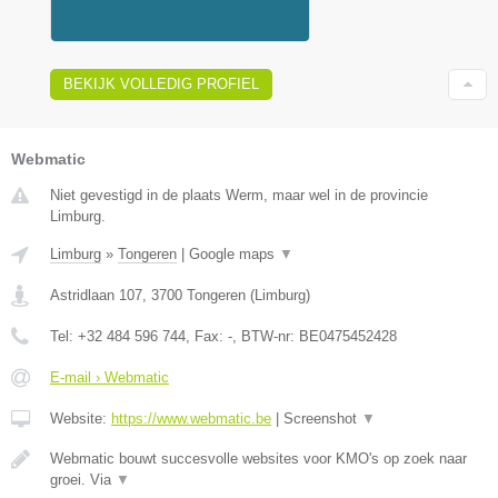
BEKIJK VOLLEDIG PROFIEL
Webmatic
Niet gevestigd in de plaats Werm, maar wel in de provincie
Limburg.
Limburg
»
Tongeren
|
Google maps
▼
Astridlaan 107
,
3700
Tongeren
(
Limburg
)
Tel:
+32 484 596 744
, Fax:
-
, BTW-nr:
BE0475452428
E-mail › Webmatic
Website:
https://www.webmatic.be
|
Screenshot
▼
Webmatic bouwt succesvolle websites voor KMO's op zoek naar
groei. Via
▼