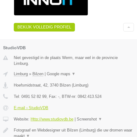
BEKIJK VOLLEDIG PROFIEL
StudioVDB
Niet gevestigd in de plaats Werm, maar wel in de provincie
Limburg.
Limburg
»
Bilzen
|
Google maps
▼
Hoefsmidstraat, 42
,
3740
Bilzen
(
Limburg
)
Tel:
0491 52 82 99
, Fax:
-
, BTW-nr:
0842.413.524
E-mail › StudioVDB
Website:
Http://www.studiovdb.be
|
Screenshot
▼
Fotograaf en Webdesigner uit Bilzen (Limburg) die uw dromen waar
maakt
▼