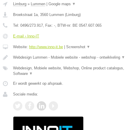
Limburg
»
Lummen
|
Google maps
▼
Broekstraat 1a
,
3560
Lummen
(
Limburg
)
Tel:
0496/273.917
, Fax:
-
, BTW-nr:
BE 0547.607.065
E-mail › Inno-IT
Website:
http://www.inno-it.be
|
Screenshot
▼
Webdesign Lummen - Mobiele website - webshop - ontwikkeling
▼
Webdesign, Mobiele website, Webshop, Online product catalogus,
Software
▼
Er wordt gewerkt op afspraak.
Sociale media: