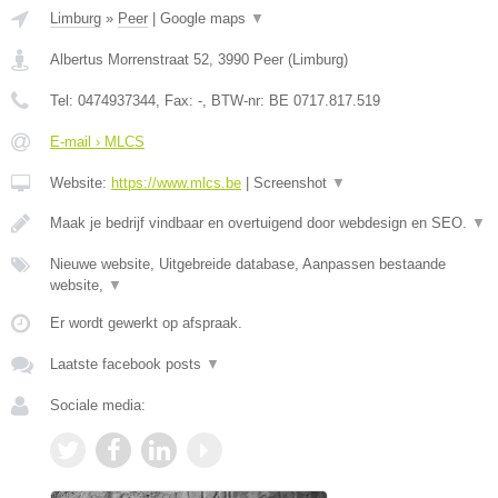
Limburg
»
Peer
|
Google maps
▼
Albertus Morrenstraat 52
,
3990
Peer
(
Limburg
)
Tel:
0474937344
, Fax:
-
, BTW-nr:
BE 0717.817.519
E-mail › MLCS
Website:
https://www.mlcs.be
|
Screenshot
▼
Maak je bedrijf vindbaar en overtuigend door webdesign en SEO.
▼
Nieuwe website, Uitgebreide database, Aanpassen bestaande
website,
▼
Er wordt gewerkt op afspraak.
Laatste facebook posts
▼
Sociale media: