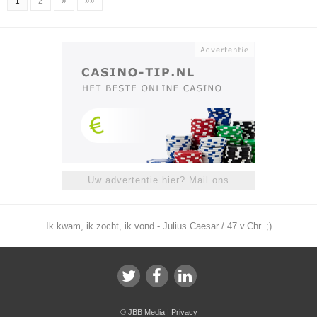
1
2
»
»»
Uw advertentie hier? Mail ons
Ik kwam, ik zocht, ik vond - Julius Caesar / 47 v.Chr. ;)
©
JBB Media
|
Privacy