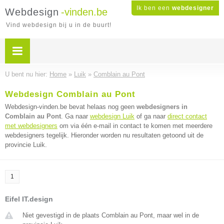
Ik ben een
webdesigner
Webdesign
-vinden.be
Vind webdesign bij u in de buurt!
U bent nu hier:
Home
»
Luik
»
Comblain au Pont
Webdesign Comblain au Pont
Webdesign-vinden.be bevat helaas nog geen
webdesigners in
Comblain au Pont
. Ga naar
webdesign Luik
of ga naar
direct contact
met webdesigners
om via één e-mail in contact te komen met meerdere
webdesigners tegelijk. Hieronder worden nu resultaten getoond uit de
provincie Luik.
1
Eifel IT.design
Niet gevestigd in de plaats Comblain au Pont, maar wel in de