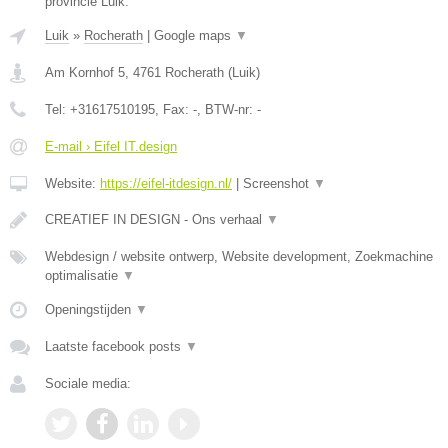
provincie Luik.
Luik
»
Rocherath
|
Google maps
▼
Am Kornhof 5
,
4761
Rocherath
(
Luik
)
Tel:
+31617510195
, Fax:
-
, BTW-nr:
-
E-mail › Eifel IT.design
Website:
https://eifel-itdesign.nl/
|
Screenshot
▼
CREATIEF IN DESIGN - Ons verhaal
▼
Webdesign / website ontwerp, Website development, Zoekmachine
optimalisatie
▼
Openingstijden
▼
Laatste facebook posts
▼
Sociale media: