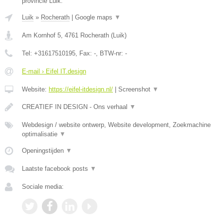
provincie Luik.
Luik
»
Rocherath
|
Google maps
▼
Am Kornhof 5
,
4761
Rocherath
(
Luik
)
Tel:
+31617510195
, Fax:
-
, BTW-nr:
-
E-mail › Eifel IT.design
Website:
https://eifel-itdesign.nl/
|
Screenshot
▼
CREATIEF IN DESIGN - Ons verhaal
▼
Webdesign / website ontwerp, Website development, Zoekmachine
optimalisatie
▼
Openingstijden
▼
Laatste facebook posts
▼
Sociale media: