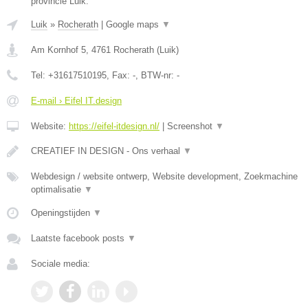
provincie Luik.
Luik
»
Rocherath
|
Google maps
▼
Am Kornhof 5
,
4761
Rocherath
(
Luik
)
Tel:
+31617510195
, Fax:
-
, BTW-nr:
-
E-mail › Eifel IT.design
Website:
https://eifel-itdesign.nl/
|
Screenshot
▼
CREATIEF IN DESIGN - Ons verhaal
▼
Webdesign / website ontwerp, Website development, Zoekmachine
optimalisatie
▼
Openingstijden
▼
Laatste facebook posts
▼
Sociale media: