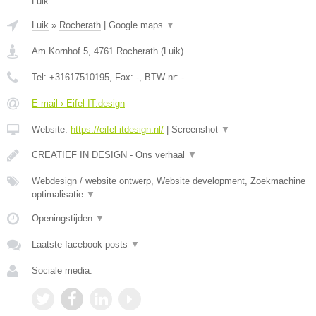
Luik.
Luik
»
Rocherath
|
Google maps
▼
Am Kornhof 5
,
4761
Rocherath
(
Luik
)
Tel:
+31617510195
, Fax:
-
, BTW-nr:
-
E-mail › Eifel IT.design
Website:
https://eifel-itdesign.nl/
|
Screenshot
▼
CREATIEF IN DESIGN - Ons verhaal
▼
Webdesign / website ontwerp, Website development, Zoekmachine
optimalisatie
▼
Openingstijden
▼
Laatste facebook posts
▼
Sociale media: