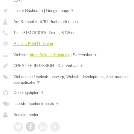
Luik.
Luik
»
Rocherath
|
Google maps
▼
Am Kornhof 5
,
4761
Rocherath
(
Luik
)
Tel:
+31617510195
, Fax:
-
, BTW-nr:
-
E-mail › Eifel IT.design
Website:
https://eifel-itdesign.nl/
|
Screenshot
▼
CREATIEF IN DESIGN - Ons verhaal
▼
Webdesign / website ontwerp, Website development, Zoekmachine
optimalisatie
▼
Openingstijden
▼
Laatste facebook posts
▼
Sociale media: