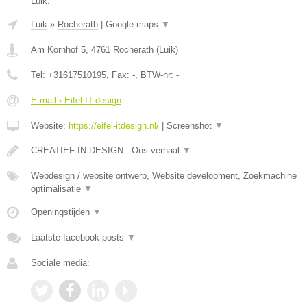
Luik.
Luik
»
Rocherath
|
Google maps
▼
Am Kornhof 5
,
4761
Rocherath
(
Luik
)
Tel:
+31617510195
, Fax:
-
, BTW-nr:
-
E-mail › Eifel IT.design
Website:
https://eifel-itdesign.nl/
|
Screenshot
▼
CREATIEF IN DESIGN - Ons verhaal
▼
Webdesign / website ontwerp, Website development, Zoekmachine
optimalisatie
▼
Openingstijden
▼
Laatste facebook posts
▼
Sociale media: