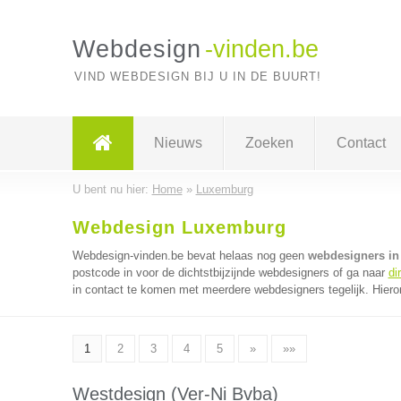
Webdesign
-vinden.be
VIND WEBDESIGN BIJ U IN DE BUURT!
Nieuws
Zoeken
Contact
U bent nu hier:
Home
»
Luxemburg
Webdesign Luxemburg
Webdesign-vinden.be bevat helaas nog geen
webdesigners i
postcode in voor de dichtstbijzijnde webdesigners of ga naar
di
in contact te komen met meerdere webdesigners tegelijk. Hiero
1
2
3
4
5
»
»»
Westdesign (Ver-Ni Bvba)