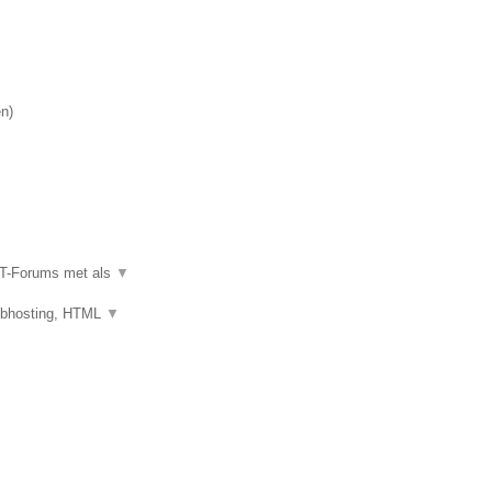
en
)
IT-Forums met als
▼
ebhosting, HTML
▼