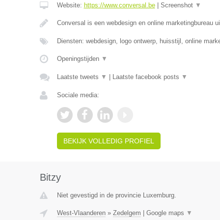
Website:
https://www.conversal.be
|
Screenshot
▼
Conversal is een webdesign en online marketingbureau uit
Diensten: webdesign, logo ontwerp, huisstijl, online mar
Openingstijden
▼
Laatste tweets
▼
|
Laatste facebook posts
▼
Sociale media:
BEKIJK VOLLEDIG PROFIEL
Bitzy
Niet gevestigd in de provincie Luxemburg.
West-Vlaanderen
»
Zedelgem
|
Google maps
▼