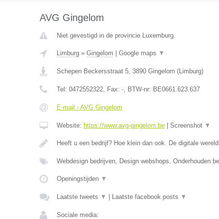
AVG Gingelom
Niet gevestigd in de provincie Luxemburg.
Limburg
»
Gingelom
|
Google maps
▼
Schepen Beckersstraat 5
,
3890
Gingelom
(
Limburg
)
Tel:
0472552322
, Fax:
-
, BTW-nr:
BE0661.623.637
E-mail › AVG Gingelom
Website:
https://www.avg-gingelom.be
|
Screenshot
▼
Heeft u een bedrijf? Hoe klein dan ook. De digitale wereld
Webdesign bedrijven, Design webshops, Onderhouden b
Openingstijden
▼
Laatste tweets
▼
|
Laatste facebook posts
▼
Sociale media: