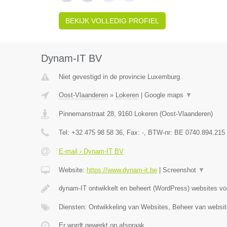
BEKIJK VOLLEDIG PROFIEL
Dynam-IT BV
Niet gevestigd in de provincie Luxemburg.
Oost-Vlaanderen
»
Lokeren
|
Google maps
▼
Pinnemanstraat 28
,
9160
Lokeren
(
Oost-Vlaanderen
)
Tel:
+32 475 98 58 36
, Fax:
-
, BTW-nr:
BE 0740.894.215
E-mail › Dynam-IT BV
Website:
https://www.dynam-it.be
|
Screenshot
▼
dynam-IT ontwikkelt en beheert (WordPress) websites v
Diensten: Ontwikkeling van Websites, Beheer van websi
Er wordt gewerkt op afspraak.