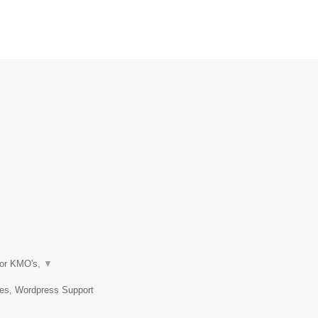
oor KMO's,
▼
tes, Wordpress Support