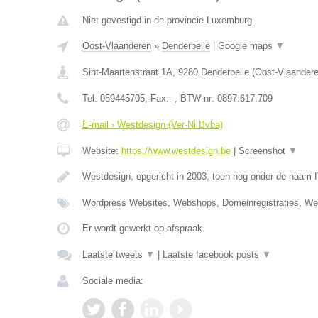
Niet gevestigd in de provincie Luxemburg.
Oost-Vlaanderen
»
Denderbelle
|
Google maps
▼
Sint-Maartenstraat 1A
,
9280
Denderbelle
(
Oost-Vlaander
Tel:
059445705
, Fax:
-
, BTW-nr:
0897.617.709
E-mail › Westdesign (Ver-Ni Bvba)
Website:
https://www.westdesign.be
|
Screenshot
▼
Westdesign, opgericht in 2003, toen nog onder de naam 
Wordpress Websites, Webshops, Domeinregistraties, W
Er wordt gewerkt op afspraak.
Laatste tweets
▼
|
Laatste facebook posts
▼
Sociale media: