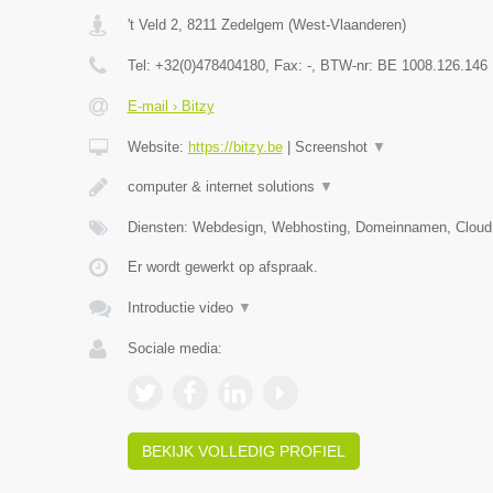
't Veld 2
,
8211
Zedelgem
(
West-Vlaanderen
)
Tel:
+32(0)478404180
, Fax:
-
, BTW-nr:
BE 1008.126.146
E-mail › Bitzy
Website:
https://bitzy.be
|
Screenshot
▼
computer & internet solutions
▼
Diensten: Webdesign, Webhosting, Domeinnamen, Cloud
Er wordt gewerkt op afspraak.
Introductie video
▼
Sociale media:
BEKIJK VOLLEDIG PROFIEL