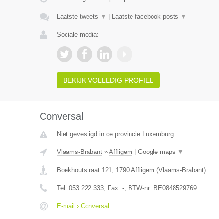
Laatste tweets
▼
|
Laatste facebook posts
▼
Sociale media:
BEKIJK VOLLEDIG PROFIEL
Conversal
Niet gevestigd in de provincie Luxemburg.
Vlaams-Brabant
»
Affligem
|
Google maps
▼
Boekhoutstraat 121
,
1790
Affligem
(
Vlaams-Brabant
)
Tel:
053 222 333
, Fax:
-
, BTW-nr:
BE0848529769
E-mail › Conversal