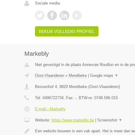
Sociale media:
BEKIJK VOLLEDIG PROFIEL
Markebly
Niet gevestigd in de plaats Annevoie Rouillon en in de p
Oost-Vlaanderen
»
Merelbeke
|
Google maps
▼
Bessenhof 4
,
9820
Merelbeke
(
Oost-Vlaanderen
)
Tel:
0496722734
, Fax:
-
, BTW-nr:
0748.596.015
E-mail › Markebly
Website:
https://www.markebly.be
|
Screenshot
▼
Een website bouwen is een vak apart. Het is meer dan w