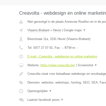
Creavolta - webdesign en online marketi
Niet gevestigd in de plaats Annevoie Rouillon en in de p
Vlaams-Brabant
»
Hever
|
Google maps
▼
Bieststraat 11a
,
3191
Hever
(
Vlaams-Brabant
)
Tel:
0477 27 07 81
, Fax:
-
, BTW-nr:
-
E-mail › Creavolta - webdesign en online marketing
Website:
https://www.creavolta.be/
|
Screenshot
▼
Creavolta staat voor betaalbaar webdesign en resultaatge
Diensten: websites, webshops, hosting, SEO, SEA, Face
Openingstijden
▼
Laatste facebook posts
▼