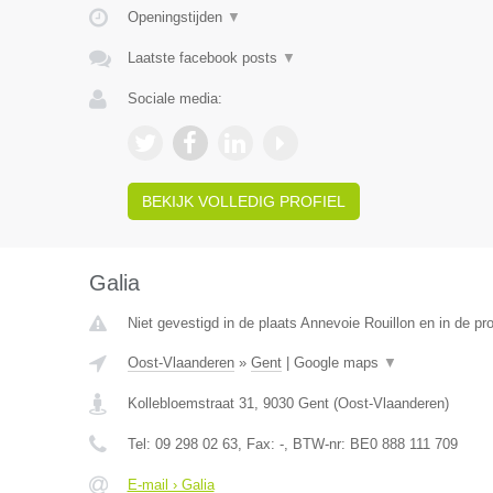
Openingstijden
▼
Laatste facebook posts
▼
Sociale media:
BEKIJK VOLLEDIG PROFIEL
Galia
Niet gevestigd in de plaats Annevoie Rouillon en in de p
Oost-Vlaanderen
»
Gent
|
Google maps
▼
Kollebloemstraat 31
,
9030
Gent
(
Oost-Vlaanderen
)
Tel:
09 298 02 63
, Fax:
-
, BTW-nr:
BE0 888 111 709
E-mail › Galia