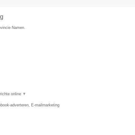
ng
rovincie Namen.
richte online
▼
book-adverteren, E-mailmarketing