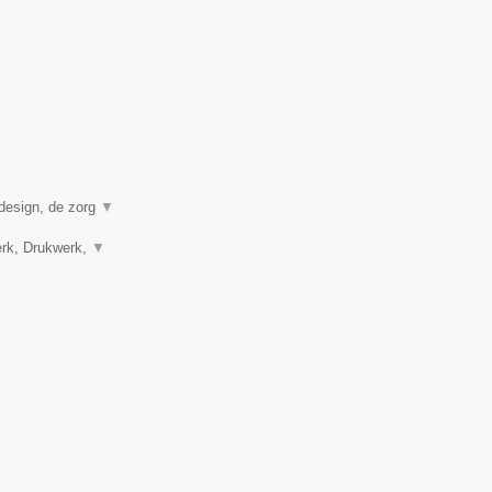
 design, de zorg
▼
erk, Drukwerk,
▼