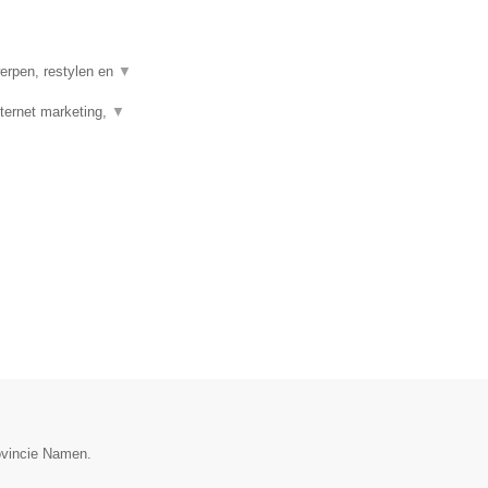
erpen, restylen en
▼
ernet marketing,
▼
rovincie Namen.