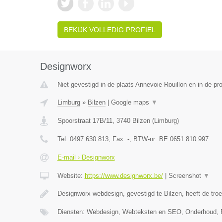
BEKIJK VOLLEDIG PROFIEL
Designworx
Niet gevestigd in de plaats Annevoie Rouillon en in de p
Limburg
»
Bilzen
|
Google maps
▼
Spoorstraat 17B/11
,
3740
Bilzen
(
Limburg
)
Tel:
0497 630 813
, Fax:
-
, BTW-nr:
BE 0651 810 997
E-mail › Designworx
Website:
https://www.designworx.be/
|
Screenshot
▼
Designworx webdesign, gevestigd te Bilzen, heeft de tro
Diensten: Webdesign, Webteksten en SEO, Onderhoud, 