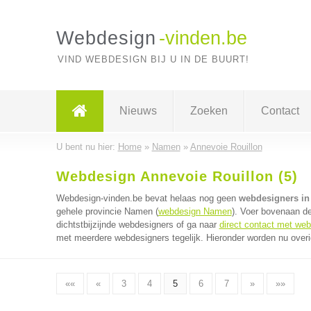
Webdesign
-vinden.be
VIND WEBDESIGN BIJ U IN DE BUURT!
Nieuws
Zoeken
Contact
U bent nu hier:
Home
»
Namen
»
Annevoie Rouillon
Webdesign Annevoie Rouillon (5)
Webdesign-vinden.be bevat helaas nog geen
webdesigners in
gehele provincie Namen (
webdesign Namen
). Voer bovenaan d
dichtstbijzijnde webdesigners of ga naar
direct contact met we
met meerdere webdesigners tegelijk. Hieronder worden nu overi
««
«
3
4
5
6
7
»
»»