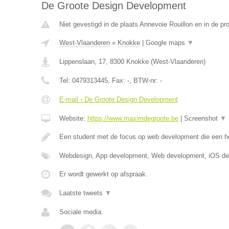
De Groote Design Development
Niet gevestigd in de plaats Annevoie Rouillon en in de p
West-Vlaanderen
»
Knokke
|
Google maps
▼
Lippenslaan, 17
,
8300
Knokke
(
West-Vlaanderen
)
Tel:
0479313445
, Fax:
-
, BTW-nr:
-
E-mail › De Groote Design Development
Website:
https://www.maximdegroote.be
|
Screenshot
▼
Een student met de focus op web development die een he
Webdesign, App development, Web development, iOS d
Er wordt gewerkt op afspraak.
Laatste tweets
▼
Sociale media: