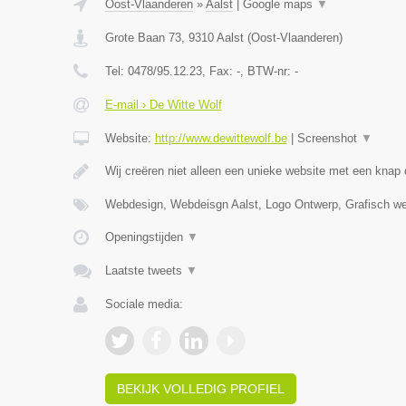
Oost-Vlaanderen
»
Aalst
|
Google maps
▼
Grote Baan 73
,
9310
Aalst
(
Oost-Vlaanderen
)
Tel:
0478/95.12.23
, Fax:
-
, BTW-nr:
-
E-mail › De Witte Wolf
Website:
http://www.dewittewolf.be
|
Screenshot
▼
Wij creëren niet alleen een unieke website met een knap
Webdesign, Webdeisgn Aalst, Logo Ontwerp, Grafisch w
Openingstijden
▼
Laatste tweets
▼
Sociale media:
BEKIJK VOLLEDIG PROFIEL