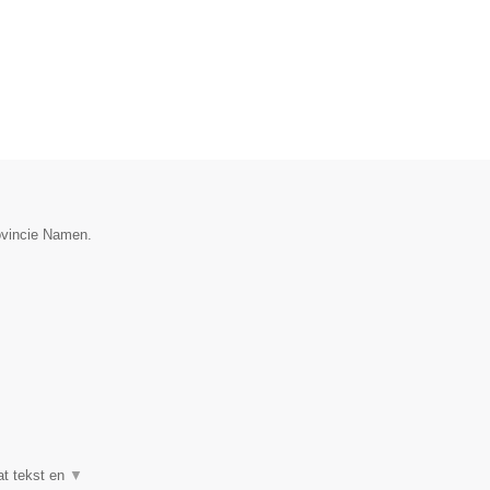
rovincie Namen.
at tekst en
▼