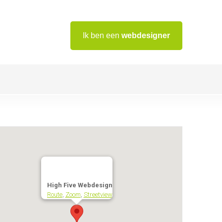
Ik ben een
webdesigner
High Five Webdesign
Route
,
Zoom
,
Streetview