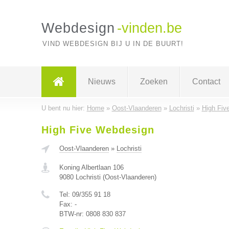
Webdesign
-vinden.be
VIND WEBDESIGN BIJ U IN DE BUURT!
Nieuws
Zoeken
Contact
U bent nu hier:
Home
»
Oost-Vlaanderen
»
Lochristi
»
High Fiv
High Five Webdesign
Oost-Vlaanderen
»
Lochristi
Koning Albertlaan 106
9080
Lochristi
(
Oost-Vlaanderen
)
Tel:
09/355 91 18
Fax:
-
BTW-nr:
0808 830 837